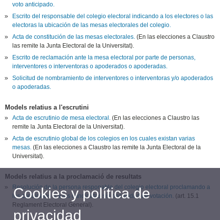
voto anticipado.
Escrito del responsable del colegio electoral indicando a los electores o las
electoras la ubicación de las mesas electorales del colegio.
Acta de constitución de las mesas electorales.
(En las elecciones a Claustro
las remite la Junta Electoral de la Universitat).
Escrito de reclamación ante la mesa electoral por parte de personas,
interventores o interventoras o apoderados o apoderadas.
Solicitud de nombramiento de interventores o interventoras y/o apoderados
o apoderadas.
Models relatius a l'escrutini
Acta de escrutinio de mesa electoral.
(En las elecciones a Claustro las
remite la Junta Electoral de la Universitat).
Acta de escrutinio global de los colegios en los cuales existan varias
mesas.
(En las elecciones a Claustro las remite la Junta Electoral de la
Universitat).
Models relatius a la proclamació de resultats
Resolución de la persona responable del colegio electoral proclamando a
Cookies y política de
los candidatos o a las candidatas sin necesidad de votación.
(art. 15.1
Reglament Electoral General).
privacidad