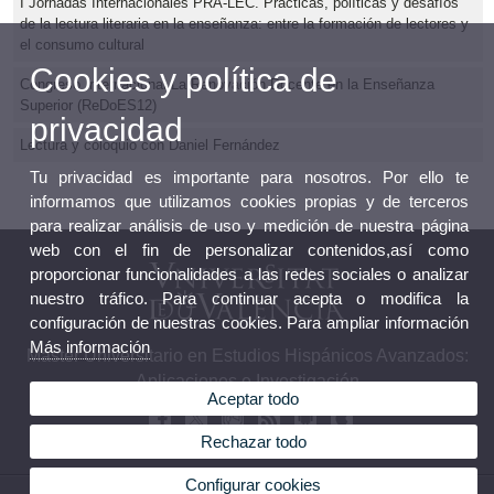
I Jornadas Internacionales PRA-LEC. Prácticas, políticas y desafíos
de la lectura literaria en la enseñanza: entre la formación de lectores y
el consumo cultural
Cookies y política de
Congreso Internacional La Renovación Docente en la Enseñanza
Superior (ReDoES12)
privacidad
Lectura y coloquio con Daniel Fernández
Tu privacidad es importante para nosotros. Por ello te
informamos que utilizamos cookies propias y de terceros
para realizar análisis de uso y medición de nuestra página
web con el fin de personalizar contenidos,así como
proporcionar funcionalidades a las redes sociales o analizar
nuestro tráfico. Para continuar acepta o modifica la
configuración de nuestras cookies. Para ampliar información
Más información
Máster Universitario en Estudios Hispánicos Avanzados:
Aplicaciones e Investigación
Aceptar todo
Rechazar todo
Configurar cookies
© 2026 UV. - Av. Blasco Ibáñez, 32. 46010 Valencia. Teléfono: 96 3864862