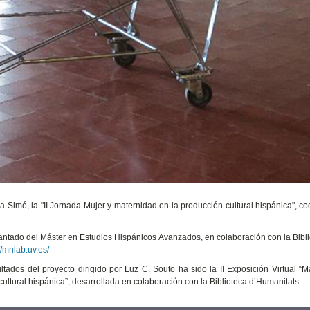
ara-Simó, la "II Jornada Mujer y maternidad en la producción cultural hispánica", c
iantado del Máster en Estudios Hispánicos Avanzados, en colaboración con la Bibl
//mnlab.uv.es/
tados del proyecto dirigido por Luz C. Souto ha sido la II Exposición Virtual “M
ltural hispánica”, desarrollada en colaboración con la Biblioteca d’Humanitats: