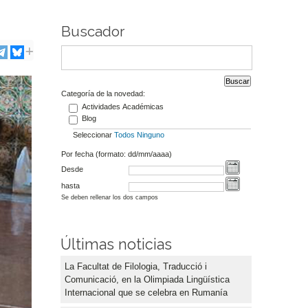
Buscador
Categoría de la novedad:
Actividades Académicas
Blog
Seleccionar
Todos
Ninguno
Por fecha (formato: dd/mm/aaaa)
Desde
hasta
Se deben rellenar los dos campos
Últimas noticias
La Facultat de Filologia, Traducció i
Comunicació, en la Olimpiada Lingüística
Internacional que se celebra en Rumanía