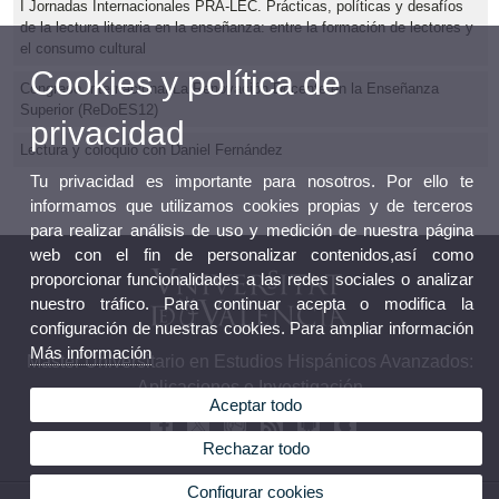
I Jornadas Internacionales PRA-LEC. Prácticas, políticas y desafíos
de la lectura literaria en la enseñanza: entre la formación de lectores y
el consumo cultural
Cookies y política de
Congreso Internacional La Renovación Docente en la Enseñanza
Superior (ReDoES12)
privacidad
Lectura y coloquio con Daniel Fernández
Tu privacidad es importante para nosotros. Por ello te
informamos que utilizamos cookies propias y de terceros
para realizar análisis de uso y medición de nuestra página
web con el fin de personalizar contenidos,así como
proporcionar funcionalidades a las redes sociales o analizar
nuestro tráfico. Para continuar acepta o modifica la
configuración de nuestras cookies. Para ampliar información
Más información
Máster Universitario en Estudios Hispánicos Avanzados:
Aplicaciones e Investigación
Aceptar todo
Rechazar todo
Configurar cookies