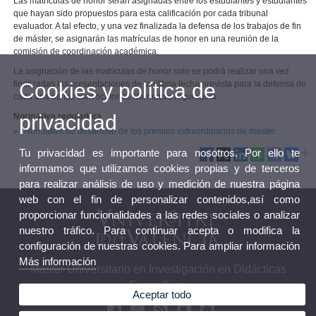
Las matrículas de honor serán asignadas entre los estudiantes y estudiantes
que hayan sido propuestos para esta calificación por cada tribunal
evaluador. A tal efecto, y una vez finalizada la defensa de los trabajos de fin
de máster, se asignarán las matrículas de honor en una reunión de la
comisión de coordinación académica.
La asignación de las matrículas de honor solo se podrá realizar una vez
Cookies y política de
finalizadas las presentaciones de la última fecha prevista para la defensa de
cada una de las convocatorias.Normativa reguladora.
privacidad
Normativa reguladora
Normativa de desarrollo de los premios extraordinarios de máster.
Tu privacidad es importante para nosotros. Por ello te
informamos que utilizamos cookies propias y de terceros
para realizar análisis de uso y medición de nuestra página
web con el fin de personalizar contenidos,así como
proporcionar funcionalidades a las redes sociales o analizar
nuestro tráfico. Para continuar acepta o modifica la
configuración de nuestras cookies. Para ampliar información
Más información
Máster Universitario en Investigación en Didácticas
Específicas
Aceptar todo