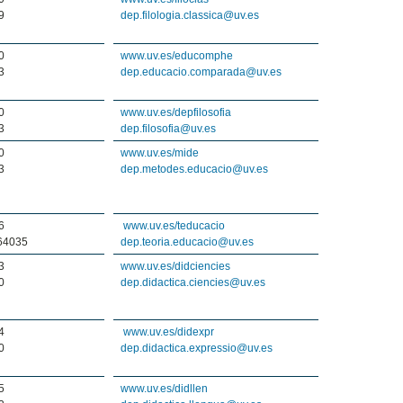
9
dep.filologia.classica@uv.es
0
www.uv.es/educomphe
3
dep.educacio.comparada@uv.es
0
www.uv.es/depfilosofia
3
dep.filosofia@uv.es
0
www.uv.es/mide
3
dep.metodes.educacio@uv.es
6
www.uv.es/teducacio
 64035
dep.teoria.educacio@uv.es
3
www.uv.es/didciencies
0
dep.didactica.ciencies@uv.es
4
www.uv.es/didexpr
0
dep.didactica.expressio@uv.es
5
www.uv.es/didllen