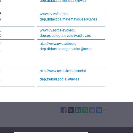
2
dep.didactica.llengua@uv.es
6
www.uv.es/didmat
7
dep.didactica.matematiques@uv.es
0
www.uv.es/psievoledu
0
dep.psicologia.evolutiva@uv.es
0
http://www.uv.es/didorg
dep.didactica.org.escolar@uv.es
7
9
http://www.uv.es/treballsocial
1
dep.treball.social@uv.es