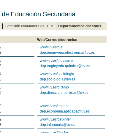
a de Educación Secundaria
s
Comisión evaluadora del TFM
Departamentos docentes
Web/Correo electrónico
2
www.uv.es/die
3
dep.enginyeria.electronica@uv.es
5
www.uv.es/ingequim
8
dep.enginyeria.quimica@uv.es
4
www.uv.es/sociologia
0
dep.sociologia@uv.es
0
www.uv.es/diremp
5
dep.direccio.empreses@uv.es
0
www.uv.es/ecoapli
5
dep.economia.aplicada@uv.es
2
www.uv.es/depinfer
3
dep.infermeria@uv.es
0
www.uv.es/filoclas