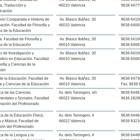
ía, Traducción y
46010 Valencia
9638 6477
cación
ión Comparada e Historia de
Av. Blasco Ibáñez, 30
9638 6410
ación. Facultad de Filosofía y
46010 Valencia
9638 6408
as de la Educación
ía. Facultad de Filosofía y
Av. Blasco Ibáñez, 30
9638 6410
as de la Educación
46010 Valencia
9638 6408
 de Investigación y
Av. Blasco Ibáñez, 30
9638 6410
stico en Educación. Facultad
46010 Valencia
9638 6408
sofía y Ciencias de la
ión
de la Educación. Facultad de
Av. Blasco Ibáñez, 30
9638 6473
ía y Ciencias de la Educación
46010 Valencia
Fax: 9638
ca de las Ciencias
Av. dels Tarongers, s/n
9638 6448
entales y Sociales. Facultad
46022 Valencia
9638 2829
mación del Profesorado
ca de la Educación Física,
Av. dels Tarongers, 4
9638 6448
ca y Música. Facultad de
46022 Valencia
9639 8321
ión del Profesorado
ca de la Lengua y la
Av. dels Tarongers, 4
9638 6448