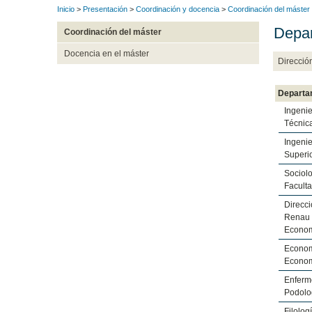
Inicio
>
Presentación
>
Coordinación y docencia
>
Coordinación del máster
Depar
Coordinación del máster
Docencia en el máster
Direcció
Departa
Ingenie
Técnica
Ingenie
Superio
Sociolo
Faculta
Direcc
Renau 
Econo
Econom
Econo
Enferme
Podolo
Filolog