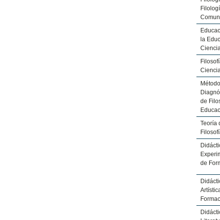
Filolog
Comuni
Educac
la Educ
Cienci
Filosof
Cienci
Métodos
Diagnó
de Filo
Educac
Teoría 
Filosof
Didácti
Experim
de For
Didácti
Artísti
Formac
Didácti