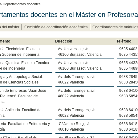
> Departamentos docentes
tamentos docentes en el Máster en Profesor/
n del máster
Comisión de coordinación académica
Coordinadores de módulo
mento
Dirección
Teléfono
ría Electrónica. Escuela
Av. Universitat, s/n
9635 4403
 Superior de Ingeniería
46100 Burjassot. Valencia
9635 4435
ría Química. Escuela Técnica
Av. Universitat, s/n
9635 4432
r de Ingeniería
46100 Burjassot. Valencia
9635 4489
gía y Antropología Social.
Av. dels Tarongers, s/n
9638 2845
d de Ciencias Sociales
46022 Valencia
9638 2845
ión de Empresas "Juan José
Av. dels Tarongers, s/n
9638 6410
Piqueras". Facultad de
46022 Valencia
9638 5854
mía
ía Aplicada. Facultad de
Av. dels Tarongers, s/n
9638 6410
mia
46022 Valencia
9638 5854
ría. Facultad de Enfermería y
C/ Jaume Roig, s/n
9638 6418
gía
46010 Valencia
9638 6418
ía Clásica. Facultad de
Av. Blasco Ibáñez, 32
9638 6410