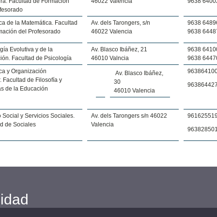
ura. Facultad de Formación
46022 Valencia
9638 6400
ofesorado
ca de la Matemática. Facultad
Av. dels Tarongers, s/n
9638 6489
mación del Profesorado
46022 Valencia
9638 6448
gía Evolutiva y de la
Av. Blasco Ibáñez, 21
9638 6410
ón. Facultad de Psicología
46010 Valncia
9638 6447
ca y Organización
96386410
Av. Blasco Ibáñez,
. Facultad de Filosofía y
30
96386442
as de la Educación
46010 Valencia
 Social y Servicios Sociales.
Av. dels Tarongers s/n 46022
96162551
d de Sociales
Valencia
96382850
cidad