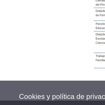
Literat
del Pr
Didácti
de For
Psicolo
Educaci
Didácti
Escolar
Cienci
Trabajo
Faculta
Cookies y política de priva