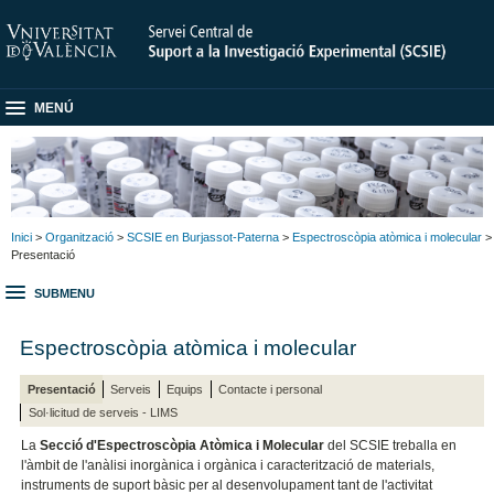
MENÚ
Inici
>
Organització
>
SCSIE en Burjassot-Paterna
>
Espectroscòpia atòmica i molecular
>
Presentació
SUBMENU
Espectroscòpia atòmica i molecular
Presentació
Serveis
Equips
Contacte i personal
Sol·licitud de serveis - LIMS
La
Secció d'Espectroscòpia Atòmica i Molecular
del SCSIE treballa en
l'àmbit de l'anàlisi inorgànica i orgànica i caracterització de materials,
instruments de suport bàsic per al desenvolupament tant de l'activitat