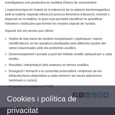
investigadora com productiva en multitud d'àrees de coneixement.
L'espectroscòpia és l'estudi de la interacció de la radiació electromagnètica
amb la matèria. Aquesta interacció provoca fenòmens d'absorció, emissió o
dispersió en la matèria, la qual cosa permetrà identificar i/o quantificar
l'element o molècules que formen les mostres objecte de l'anàlisi.
Aquests són els serveis que oferim:
Anàlisi de tota mena de mostres inorgàniques i orgàniques i suport
cientificotècnic en les qüestions plantejades pels diferents usuaris del
servei relacionades amb els problemes analítics.
Desenvolupament i posada a punt del mètode analític adequat per a cada
mostra.
Resultats i interpretació dels mateixos en termes analítics.
Divulgació i formació a la comunitat universitària i empreses de les
infraestructures disponibles a cada moment i les seues aplicacions
(seminaris o cursos).
Programa de qualitat del SCSIE.
Cookies i política de
privacitat