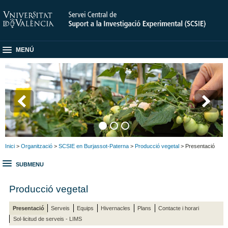
MENÚ
Inici
>
Organització
>
SCSIE en Burjassot-Paterna
>
Producció vegetal
> Presentació
SUBMENU
Producció vegetal
Presentació
Serveis
Equips
Hivernacles
Plans
Contacte i horari
Sol·licitud de serveis - LIMS