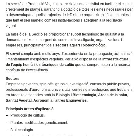
La secció de Producció Vegetal exerceix la seua activitat en facilitar el cultiu i
creixement de plantes, garantint la dotació de totes les eines necessàries per
a desenvolupar aquells projectes de I+D+I que requereixen l’ús de plantes, i
que tant el seu maneig com les instal·lacions s’adeqüen a la legislació
vigent.
La missió de la Secció és proporcionar suport tecnològic de qualitat a la
demanda creixent emergent de centres d’investigació, organitzacions i
empreses, principalment dels
sectors agrari i biotecnològic
.
El servei compta amb molts anys d’experiència en la propagació, aclimatació
i manteniment d’espècies vegetals. Per això disposa de la
infraestructura,
de l’equip humà i les tècniques de cultiu
que es comprometen a la recerca
contínua de l’excel·lència.
Sectors
Empreses privades, spin-offs, grups d’investigació, consorcis pùblic-privats,
professionals d’agronomia, universitats, centres d’investigació, que treballen
en àrees relacionades amb la
Biologia i Biotecnologia, Àrees de la salut,
Sanitat Vegetal, Agronomia i altres Enginyeries
.
Principals àrees d’aplicació
Producció de cultius.
Plantes modificades genèticament.
Biotecnologia.