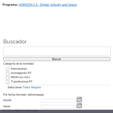
Programa:
HORIZON.2.4 - Digital, Industry and Space
Buscador
Categoría de la novedad:
Internacional
Investigación RT
RRHH en I+D+i
Transferencia RT
Seleccionar
Todos
Ninguno
Por fecha (formato: dd/mm/aaaa)
Desde
hasta
Se deben rellenar los dos campos