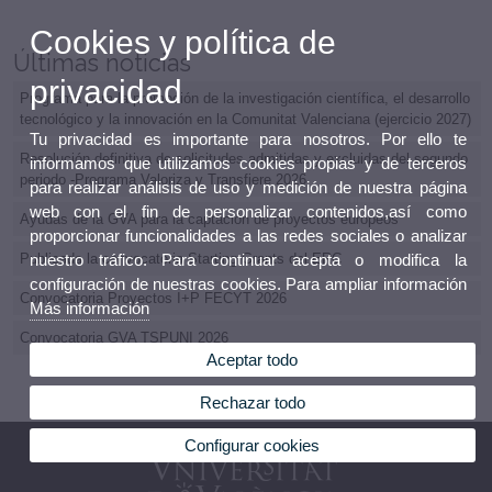
Cookies y política de
Últimas noticias
privacidad
Programa para la promoción de la investigación científica, el desarrollo
tecnológico y la innovación en la Comunitat Valenciana (ejercicio 2027)
Tu privacidad es importante para nosotros. Por ello te
Resolución definitiva de solicitudes admitidas y excluidas del segundo
informamos que utilizamos cookies propias y de terceros
periodo -Programa Valoriza y Transfiere 2026
para realizar análisis de uso y medición de nuestra página
web con el fin de personalizar contenidos,así como
Ayudas de la GVA para la captación de proyectos europeos
proporcionar funcionalidades a las redes sociales o analizar
nuestro tráfico. Para continuar acepta o modifica la
Publicada la convocatoria Starting Grants del ERC
configuración de nuestras cookies. Para ampliar información
Convocatoria Proyectos I+P FECYT 2026
Más información
Convocatoria GVA TSPUNI 2026
Aceptar todo
Rechazar todo
Configurar cookies