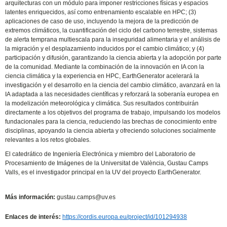
arquitecturas con un módulo para imponer restricciones físicas y espacios
latentes enriquecidos, así como entrenamiento escalable en HPC; (3)
aplicaciones de caso de uso, incluyendo la mejora de la predicción de
extremos climáticos, la cuantificación del ciclo del carbono terrestre, sistemas
de alerta temprana multiescala para la inseguridad alimentaria y el análisis de
la migración y el desplazamiento inducidos por el cambio climático; y (4)
participación y difusión, garantizando la ciencia abierta y la adopción por parte
de la comunidad. Mediante la combinación de la innovación en IA con la
ciencia climática y la experiencia en HPC, EarthGenerator acelerará la
investigación y el desarrollo en la ciencia del cambio climático, avanzará en la
IA adaptada a las necesidades científicas y reforzará la soberanía europea en
la modelización meteorológica y climática. Sus resultados contribuirán
directamente a los objetivos del programa de trabajo, impulsando los modelos
fundacionales para la ciencia, reduciendo las brechas de conocimiento entre
disciplinas, apoyando la ciencia abierta y ofreciendo soluciones socialmente
relevantes a los retos globales.
El catedrático de Ingeniería Electrónica y miembro del Laboratorio de
Procesamiento de Imágenes de la Universitat de València, Gustau Camps
Valls, es el investigador principal en la UV del proyecto EarthGenerator.
Más información:
gustau.camps@uv.es
Enlaces de interés:
https://cordis.europa.eu/project/id/101294938