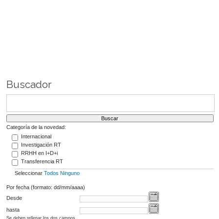
Buscador
Categoría de la novedad:
Internacional
Investigación RT
RRHH en I+D+i
Transferencia RT
Seleccionar
Todos
Ninguno
Por fecha (formato: dd/mm/aaaa)
Desde
hasta
Se deben rellenar los dos campos