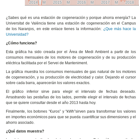
2014
2014
M
M
2015
2015
M
M
2016
2016
M
M
2017
2017
M
M
2018
2018
¿Sabes qué es una estación de cogeneración y porque ahorra energía? La
Universitat de València tiene una estación de cogeneración en el Campus
de los Naranjos, en este enlace tienes la información:
¿Que más hace la
Universidad?
¿Cómo funciona?
Esta gráfica ha sido creada por el Àrea de Medi Ambient a partir de los
consumos mensuales de los motores de cogeneración y de su producción
eléctrica facilitada por el Servei de Manteniment.
La gráfica muestra los consumos mensuales de gas natural de los motores
de cogeneración, y su producción de electricidad y calor. Dejando el cursor
sobre cada barra, aparecerán los valores exactos.
El gráfico inferior sirve para elegir el intervalo de fechas deseado.
Arrastrando las pestañas de los lados, permite elegir el intervalo de fechas
que se quiere consultar desde el año 2013 hasta hoy.
Finalmente, los botones “€uros” y “kWh”sirven para transformar los valores
en importes económicos para que se pueda cuantificar sus dimensiones y el
ahorro asociado.
¿Qué datos muestra?