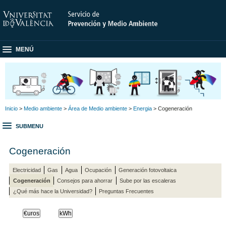
MENÚ
Inicio
>
Medio ambiente
>
Área de Medio ambiente
>
Energia
> Cogeneración
SUBMENU
Cogeneración
Electricidad
Gas
Agua
Ocupación
Generación fotovoltaica
Cogeneración
Consejos para ahorrar
Sube por las escaleras
¿Qué más hace la Universidad?
Preguntas Frecuentes
€uros
kWh