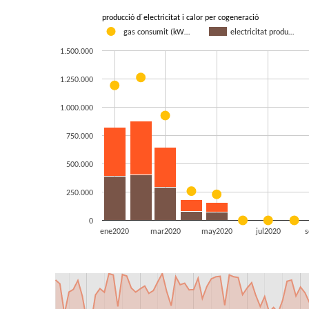
producció d´electricitat i calor per cogeneració
gas consumit (kW…
electricitat produ…
1.500.000
1.250.000
1.000.000
750.000
500.000
250.000
0
ene2020
mar2020
may2020
jul2020
s