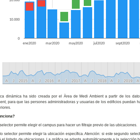
20.000
10.000
0
ene2020
mar2020
may2020
jul2020
sept2020
A
A
J
J
2015
2015
A
A
J
J
2016
2016
A
A
J
J
2017
2017
A
A
J
J
2018
2018
A
A
J
J
2019
2019
A
A
fica dinámica ha sido creada por el Àrea de Medi Ambient a partir de los da
nt, para que las persones administradoras y usuarias de los edificios puedan 
riores.
unciona?
selector permite elegir el campus para hacer un filtraje previo de las ubicaciones.
o selector permite elegir la ubicación específica. Atención: si este segundo select
 el listado de ubicaciones. La gráfica se adapta automáticamente a la selección 