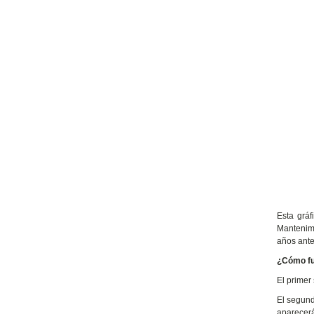
Esta grá
Mantenime
años ante
¿Cómo f
El primer 
El segund
aparecerá