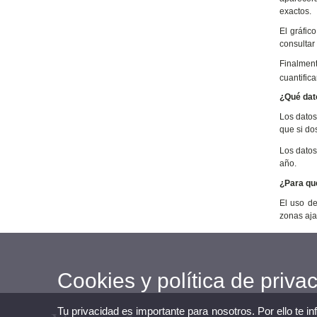
exactos.
El gráfic
consultar
Finalment
cuantific
¿Qué dat
Los datos
que si do
Los datos
año.
¿Para qu
El uso de
zonas aja
Cookies y política de priva
Tu privacidad es importante para nosotros. Por ello te i