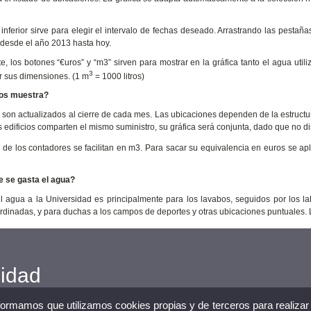
o inferior sirve para elegir el intervalo de fechas deseado. Arrastrando las pestaña
 desde el año 2013 hasta hoy.
e, los botones “€uros” y “m3” sirven para mostrar en la gráfica tanto el agua u
3
ar sus dimensiones. (1 m
= 1000 litros)
os muestra?
 son actualizados al cierre de cada mes. Las ubicaciones dependen de la estructur
s edificios comparten el mismo suministro, su gráfica será conjunta, dado que n
 de los contadores se facilitan en m3. Para sacar su equivalencia en euros se ap
e se gasta el agua?
l agua a la Universidad es principalmente para los lavabos, seguidos por los la
rdinadas, y para duchas a los campos de deportes y otras ubicaciones puntuales. 
cidad
nformamos que utilizamos cookies propias y de terceros para realizar