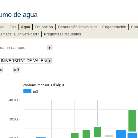
umo de agua
dad
Gas
Agua
Ocupación
Generación fotovoltaica
Cogeneración
Con
s hace la Universidad?
Preguntas Frecuentes
▼
▼
s
m3
consums mensuals d´aigua
m3
40.000
30.000