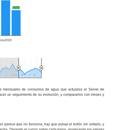
nov2020
J
J
2020
2020
A
A
J
J
O
O
tos mensuales de consumos de agua que actualiza el Servei de
hacer un seguimiento de su evolución, y compararlos con meses y
or parece que no funciona, hay que pulsar el botón sin soltarlo, y
hecha. Dejando el cursor sobre cada barra, aparecerán los valores