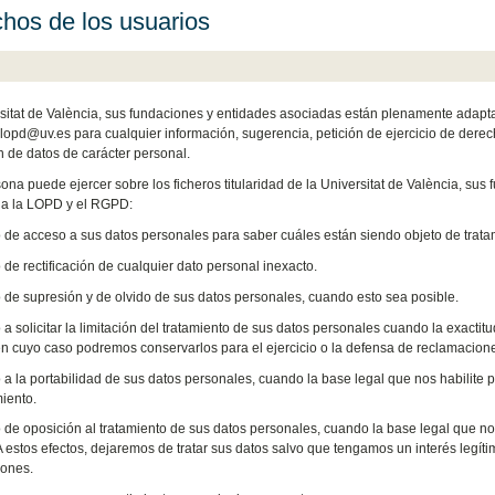
hos de los usuarios
sitat de València, sus fundaciones y entidades asociadas están plenamente adapta
 lopd@uv.es para cualquier información, sugerencia, petición de ejercicio de dere
n de datos de carácter personal.
ona puede ejercer sobre los ficheros titularidad de la Universitat de València, su
 a la LOPD y el RGPD:
 de acceso a sus datos personales para saber cuáles están siendo objeto de tratam
 de rectificación de cualquier dato personal inexacto.
 de supresión y de olvido de sus datos personales, cuando esto sea posible.
a solicitar la limitación del tratamiento de sus datos personales cuando la exactitu
n cuyo caso podremos conservarlos para el ejercicio o la defensa de reclamacion
 a la portabilidad de sus datos personales, cuando la base legal que nos habilite p
iento.
 de oposición al tratamiento de sus datos personales, cuando la base legal que nos 
 A estos efectos, dejaremos de tratar sus datos salvo que tengamos un interés legíti
iones.