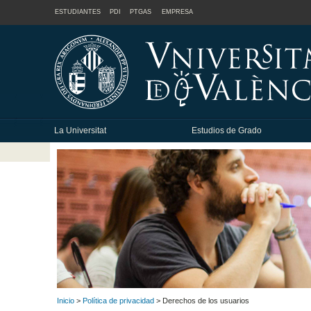
ESTUDIANTES
PDI
PTGAS
EMPRESA
La Universitat
Estudios de Grado
Inicio
>
Política de privacidad
> Derechos de los usuarios