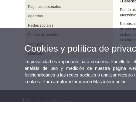
- Derecho
Páginas personales
Puede eje
electróni
Agendas
No obstan
Redes sociales
de sus da
materia d
Política de cookies
La utiliz
Admisión
Cookies y política de priva
Matrícula
Tu privacidad es importante para nosotros. Por ello te i
análisis de uso y medición de nuestra página web
funcionalidades a las redes sociales o analizar nuestro 
cookies. Para ampliar información
Más información
Sede Electrónica UV
Tablón oficial de anuncios UV
Plan Estratégico