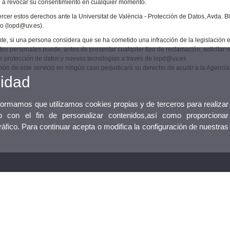
 a revocar su consentimiento en cualquier momento.
rcer estos derechos ante la Universitat de València - Protección de Datos, Avda. Bl
co (lopd@uv.es).
te, si una persona considera que se ha cometido una infracción de la legislación e
tos personales puede, antes de presentar cualquier tipo de reclamación, solicitar 
e protección de datos y nuevas tecnologías a través de lopd@uv.es
ación de este servicio en ningún caso perjudicará su derecho de acudir a la Agenci
cidad
nformamos que utilizamos cookies propias y de terceros para realizar
 con el fin de personalizar contenidos,así como proporcionar
tráfico. Para continuar acepta o modifica la configuración de nuestras