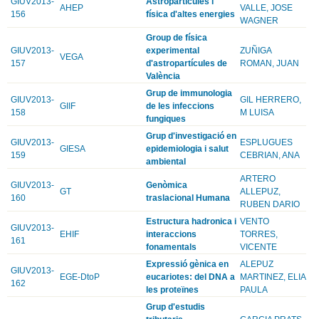
GIUV2013-
Astropartícules i
AHEP
VALLE, JOSE
156
física d'altes energies
WAGNER
Group de física
GIUV2013-
experimental
ZUÑIGA
VEGA
157
d'astropartícules de
ROMAN, JUAN
València
Grup de immunologia
GIUV2013-
GIL HERRERO,
GIIF
de les infeccions
158
M LUISA
fungiques
Grup d'investigació en
GIUV2013-
ESPLUGUES
GIESA
epidemiologia i salut
159
CEBRIAN, ANA
ambiental
ARTERO
GIUV2013-
Genòmica
GT
ALLEPUZ,
160
traslacional Humana
RUBEN DARIO
Estructura hadronica i
VENTO
GIUV2013-
EHIF
interaccions
TORRES,
161
fonamentals
VICENTE
Expressió gènica en
ALEPUZ
GIUV2013-
EGE-DtoP
eucariotes: del DNA a
MARTINEZ, ELIA
162
les proteïnes
PAULA
Grup d'estudis