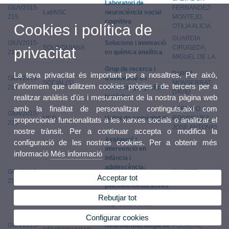
Laboratori de
GIUV2015-
FERNANDEZ-
LabNSC
neurociència social
215
MONTEJO,
cognitiva
Cookies i política de
OTILIA ALICIA
GUARDIA
GIUV2015-
Solucions i innovació
SOLINQUIANA
CIRUGEDA,
privacitat
216
en química analítica
MIGUEL DE LA
Grup de recerca i
PARRA
La teva privacitat és important per a nosaltres. Per això,
GIUV2015-
d'innovació en
SOCIAL(S)
MONSERRAT,
t'informem que utilitzem cookies pròpies i de tercers per a
217
educació geogràfica i
DAVID
històrica
realitzar anàlisis d'ús i mesurament de la nostra pàgina web
amb la finalitat de personalitzar continguts,així com
SOBRINO
GIUV2015-
UCG
Unitat de canvi global
RODRIGUEZ,
proporcionar funcionalitats a les xarxes socials o analitzar el
235
JOSE ANTONIO
nostre trànsit. Per a continuar accepta o modifica la
Avaluació i
configuració de les nostres cookies. Per a obtenir més
intervenció en
informació
Més informació
infància i
adolescència:
GIUV2015-
SAMPER
EVAIN
Variables
Acceptar tot
236
GARCIA, PAULA
psicosocioeducatives
i emocionals
Rebutjar tot
implicades en la
conducta prosocial
Configurar cookies
GIUV2015-
Neurofarmacologia de
POLACHE