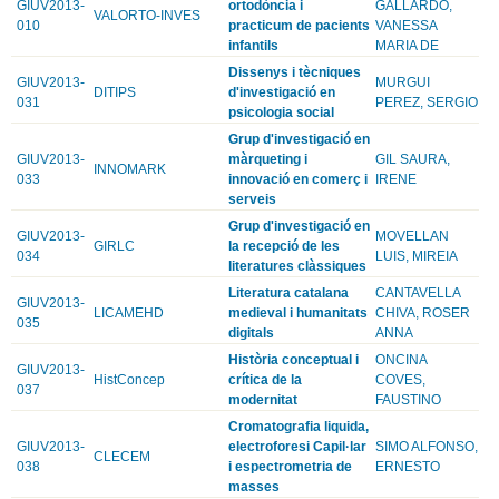
GIUV2013-
ortodòncia i
GALLARDO,
VALORTO-INVES
010
practicum de pacients
VANESSA
infantils
MARIA DE
Dissenys i tècniques
GIUV2013-
MURGUI
DITIPS
d'investigació en
031
PEREZ, SERGIO
psicologia social
Grup d'investigació en
GIUV2013-
màrqueting i
GIL SAURA,
INNOMARK
033
innovació en comerç i
IRENE
serveis
Grup d'investigació en
GIUV2013-
MOVELLAN
GIRLC
la recepció de les
034
LUIS, MIREIA
literatures clàssiques
Literatura catalana
CANTAVELLA
GIUV2013-
LICAMEHD
medieval i humanitats
CHIVA, ROSER
035
digitals
ANNA
Història conceptual i
ONCINA
GIUV2013-
HistConcep
crítica de la
COVES,
037
modernitat
FAUSTINO
Cromatografia liquida,
GIUV2013-
electroforesi Capil·lar
SIMO ALFONSO,
CLECEM
038
i espectrometria de
ERNESTO
masses