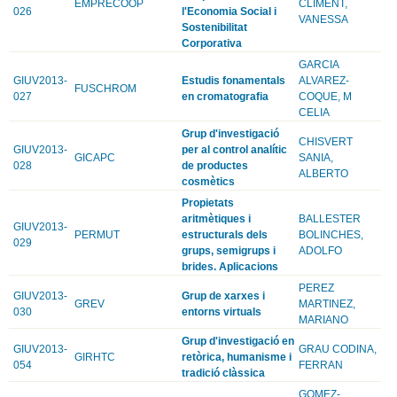
EMPRECOOP
CLIMENT,
026
l'Economia Social i
VANESSA
Sostenibilitat
Corporativa
GARCIA
GIUV2013-
Estudis fonamentals
ALVAREZ-
FUSCHROM
027
en cromatografia
COQUE, M
CELIA
Grup d'investigació
CHISVERT
GIUV2013-
per al control analític
GICAPC
SANIA,
028
de productes
ALBERTO
cosmètics
Propietats
aritmètiques i
BALLESTER
GIUV2013-
PERMUT
estructurals dels
BOLINCHES,
029
grups, semigrups i
ADOLFO
brides. Aplicacions
PEREZ
GIUV2013-
Grup de xarxes i
GREV
MARTINEZ,
030
entorns virtuals
MARIANO
Grup d'investigació en
GIUV2013-
GRAU CODINA,
GIRHTC
retòrica, humanisme i
054
FERRAN
tradició clàssica
GOMEZ-