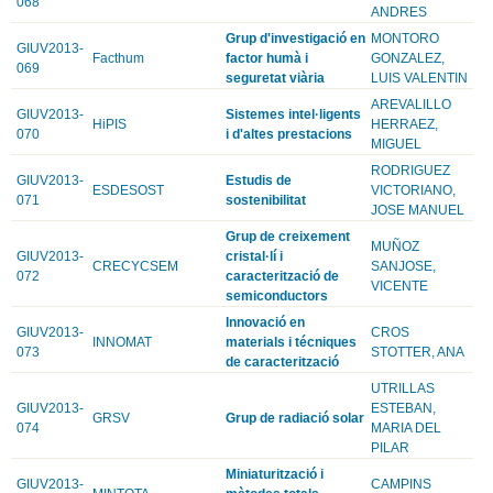
068
ANDRES
Grup d'investigació en
MONTORO
GIUV2013-
Facthum
factor humà i
GONZALEZ,
069
seguretat viària
LUIS VALENTIN
AREVALILLO
GIUV2013-
Sistemes intel·ligents
HiPIS
HERRAEZ,
070
i d'altes prestacions
MIGUEL
RODRIGUEZ
GIUV2013-
Estudis de
ESDESOST
VICTORIANO,
071
sostenibilitat
JOSE MANUEL
Grup de creixement
MUÑOZ
GIUV2013-
cristal·lí i
CRECYCSEM
SANJOSE,
072
caracterització de
VICENTE
semiconductors
Innovació en
GIUV2013-
CROS
INNOMAT
materials i técniques
073
STOTTER, ANA
de caracterització
UTRILLAS
GIUV2013-
ESTEBAN,
GRSV
Grup de radiació solar
074
MARIA DEL
PILAR
Miniaturització i
GIUV2013-
CAMPINS