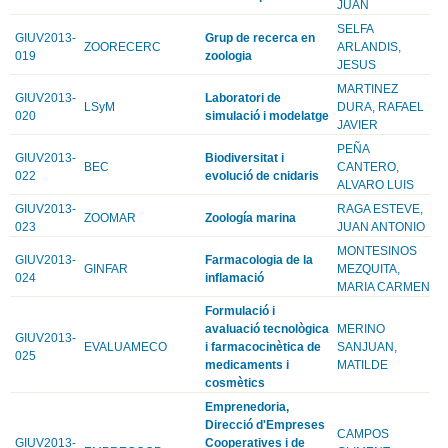
JUAN
SELFA
GIUV2013-
Grup de recerca en
ZOORECERC
ARLANDIS,
019
zoologia
JESUS
MARTINEZ
GIUV2013-
Laboratori de
LSyM
DURA, RAFAEL
020
simulació i modelatge
JAVIER
PEÑA
GIUV2013-
Biodiversitat i
BEC
CANTERO,
022
evolució de cnidaris
ALVARO LUIS
GIUV2013-
RAGA ESTEVE,
ZOOMAR
Zoología marina
023
JUAN ANTONIO
MONTESINOS
GIUV2013-
Farmacologia de la
GINFAR
MEZQUITA,
024
inflamació
MARIA CARMEN
Formulació i
avaluació tecnològica
MERINO
GIUV2013-
EVALUAMECO
i farmacocinètica de
SANJUAN,
025
medicaments i
MATILDE
cosmètics
Emprenedoria,
Direcció d'Empreses
CAMPOS
GIUV2013-
Cooperatives i de