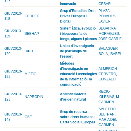
117
innovació
CESAR
Grup d'Estudi de Dret
PLAZA
GIUV2013-
GEDPED
Privat Europeu i
PENADES,
118
Digital
JAVIER
Sistemàtica, evolució
SEGARRA
GIUV2013-
SEBHAP
i biogeografia de
MORAGUES,
119
fongs, algues i plantes
JOSE GABRIEL
Unitat d'investigació
GIUV2013-
BALAGUER
UIPD
de psicologia de
120
SOLA, ISABEL
l'esport
Mètodes
d'investigació en
ALMERICH
GIUV2013-
MIETIC
educació i tecnologies
CERVERO,
122
de la informació i la
GONZALO
comunicació
RECIO
GIUV2013-
Antiinflamatoris
NAPRODIN
IGLESIAS, M
123
d'origen natural
CARMEN
SALCEDO
Grup de recerca
GIUV2013-
BELTRAN,
CSE
sobre drets humans i
148
MARIA DEL
Carta Social Europea
CARMEN