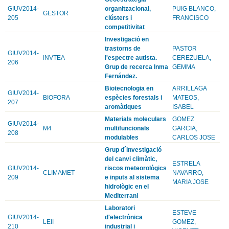
GIUV2014-
organitzacional,
PUIG BLANCO,
GESTOR
205
clústers i
FRANCISCO
competitivitat
Investigació en
trastorns de
PASTOR
GIUV2014-
INVTEA
l'espectre autista.
CEREZUELA,
206
Grup de recerca Inma
GEMMA
Fernández.
Biotecnologia en
ARRILLAGA
GIUV2014-
BIOFORA
espècies forestals i
MATEOS,
207
aromàtiques
ISABEL
Materials moleculars
GOMEZ
GIUV2014-
M4
multifuncionals
GARCIA,
208
modulables
CARLOS JOSE
Grup d´investigació
del canvi climàtic,
ESTRELA
GIUV2014-
riscos meteorològics
CLIMAMET
NAVARRO,
209
e inputs al sistema
MARIA JOSE
hidrològic en el
Mediterrani
Laboratori
ESTEVE
GIUV2014-
d'electrònica
LEII
GOMEZ,
210
industrial i