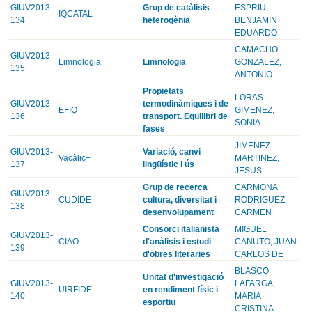
GIUV2013-
Grup de catàlisis
ESPRIU,
IQCATAL
134
heterogènia
BENJAMIN
EDUARDO
CAMACHO
GIUV2013-
Limnologia
Limnologia
GONZALEZ,
135
ANTONIO
Propietats
LORAS
GIUV2013-
termodinàmiques i de
EFIQ
GIMENEZ,
136
transport. Equilibri de
SONIA
fases
JIMENEZ
GIUV2013-
Variació, canvi
Vacàlic+
MARTINEZ,
137
lingüístic i ús
JESUS
Grup de recerca
CARMONA
GIUV2013-
CUDIDE
cultura, diversitat i
RODRIGUEZ,
138
desenvolupament
CARMEN
Consorci italianista
MIGUEL
GIUV2013-
CIAO
d'anàlisis i estudi
CANUTO, JUAN
139
d'obres literaries
CARLOS DE
BLASCO
Unitat d'investigació
GIUV2013-
LAFARGA,
UIRFIDE
en rendiment físic i
140
MARIA
esportiu
CRISTINA