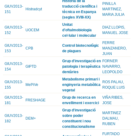
Història de la
PINILLA
GIUV2013-
traducció científica i
Histradcyt
MARTINEZ,
151
tècnica en Espanya
MARIA JULIA
(segles XVIII-XX)
Unitat
GIUV2013-
DIAZ LLOPIS,
UOCEM
d'oftalmobiologia
152
MANUEL JOSE
cel·lular i molecular
FERRE
GIUV2013-
Control biotecnològic
CPB
MANZANERO,
153
de plagues
JUAN
Grup d'investigació en
FORNER
GIUV2013-
GIPTD
patologia i terapèutica
NAVARRO,
154
dentàries
LEOPOLDO
Metabolisme primari i
GIUV2013-
ROS PALAU,
MePiVe
enginyeria metabòlica
155
ROQUE LUIS
vegetal
GIUV2013-
Grup de recerca en
VIÑA RIBES,
FRESHAGE
181
envelliment i exercici
JOSE
Grup d'investigació
MARTINEZ
GIUV2013-
sobre poder
DEM+
DALMAU,
182
constituent i nou
RUBEN
constitucionalisme
FURTADO