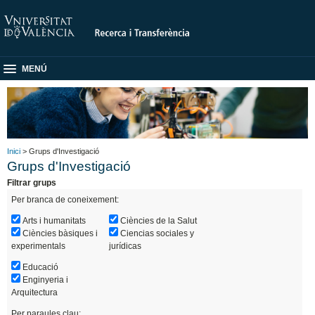
MENÚ
Inici
> Grups d'Investigació
Grups d'Investigació
Filtrar grups
Per branca de coneixement:
Arts i humanitats
Ciències de la Salut
Ciències bàsiques i
Ciencias sociales y
experimentals
jurídicas
Educació
Enginyeria i
Arquitectura
Per paraules clau: