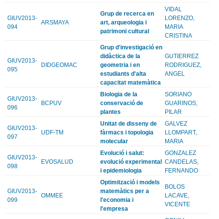
VIDAL
Grup de recerca en
GIUV2013-
LORENZO,
ARSMAYA
art, arqueologia i
094
MARIA
patrimoni cultural
CRISTINA
Grup d'investigació en
didàctica de la
GUTIERREZ
GIUV2013-
DIDGEOMAC
geometria i en
RODRIGUEZ,
095
estudiants d'alta
ANGEL
capacitat matemàtica
Biologia de la
SORIANO
GIUV2013-
BCPUV
conservació de
GUARINOS,
096
plantes
PILAR
Unitat de disseny de
GALVEZ
GIUV2013-
UDF-TM
fàrmacs i topologia
LLOMPART,
097
molecular
MARIA
Evolució i salut:
GONZALEZ
GIUV2013-
EVOSALUD
evolució experimental
CANDELAS,
098
i epidemiologia
FERNANDO
Optimització i models
BOLOS
GIUV2013-
matemàtics per a
OMMEE
LACAVE,
099
l'economia i
VICENTE
l'empresa