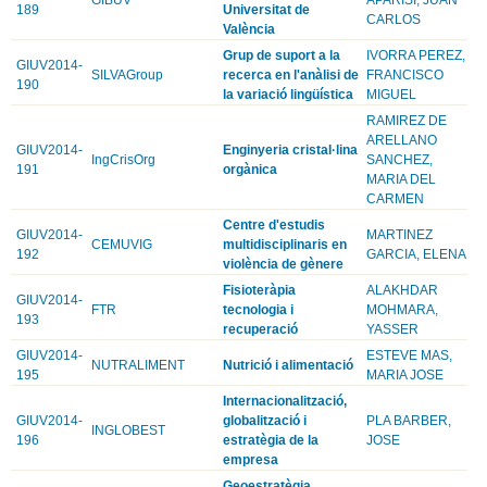
189
Universitat de
CARLOS
València
Grup de suport a la
IVORRA PEREZ,
GIUV2014-
SILVAGroup
recerca en l'anàlisi de
FRANCISCO
190
la variació lingüística
MIGUEL
RAMIREZ DE
ARELLANO
GIUV2014-
Enginyeria cristal·lina
IngCrisOrg
SANCHEZ,
191
orgànica
MARIA DEL
CARMEN
Centre d'estudis
GIUV2014-
MARTINEZ
CEMUVIG
multidisciplinaris en
192
GARCIA, ELENA
violència de gènere
Fisioteràpia
ALAKHDAR
GIUV2014-
FTR
tecnologia i
MOHMARA,
193
recuperació
YASSER
GIUV2014-
ESTEVE MAS,
NUTRALIMENT
Nutrició i alimentació
195
MARIA JOSE
Internacionalització,
GIUV2014-
globalització i
PLA BARBER,
INGLOBEST
196
estratègia de la
JOSE
empresa
Geoestratègia