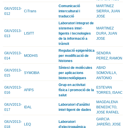
Comunicació
MARTINEZ
GIUV2013-
CiTrans
intercultural i
SIERRA, JUAN
012
traducció
JOSE
Laboratori integrat de
sistemes intel ·
MARTINEZ
GIUV2013-
LISITT
ligents i tecnologies
DURA, JUAN
013
de la informació a
JOSE
trànsit
Regulació epigenètica
GIUV2013-
SENDRA
MODHIS
per modificació de
014
PEREZ, RAMON
histones
Síntesi de molècules
ABAD
GIUV2013-
SYMOBIA
per aplicacions
SOMOVILLA,
015
biotecnológiques
ANTONIO
Grup en activitat
GIUV2013-
ESTEVAN
AFIPS
física i promoció de la
016
TORRES, ISAAC
salut
MAGDALENA
GIUV2013-
Laboratori d'anàlisi
IDAL
BENEDICTO,
017
intel·ligent de dades
JOSE RAFAEL
GARCIA
GIUV2013-
Laboratori
LEQ
JAREÑO, JOSE
018
d'electroquímica