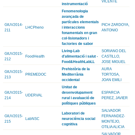
VICENTE
instrumentació
Fenomenologia
avançada de
partícules elementals
GIUV2014-
PICH ZARDOYA,
LHCPheno
i interaccions
211
ANTONIO
fonamentals en gran
col·lisionadors i
factories de sabor
Living-Lab
SORIANO DEL
GIUV2015-
FoodHealth
d'alimentació i salut -
CASTILLO,
212
Food&HealthLabLL
JOSE MIGUEL
Prehistòria de la
AURA
GIUV2015-
PREMEDOC
Mediterrània
TORTOSA,
213
occidental
JOAN EMILI
Unitat de
GIUV2015-
desenvolupament
ESPARCIA
UDERVAL
214
rural i avaluació de
PEREZ, JAVIER
polítiques públiques
SALVADOR
Laboratori de
GIUV2015-
FERNANDEZ-
LabNSC
neurociència social
215
MONTEJO,
cognitiva
OTILIA ALICIA
SALVADOR