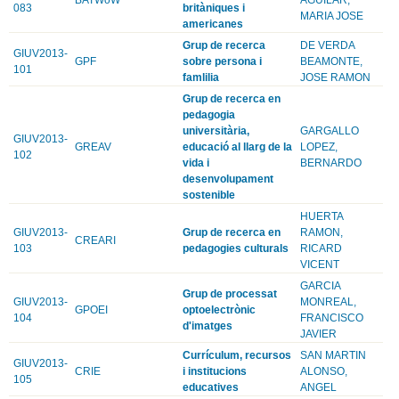
083
britàniques i
MARIA JOSE
americanes
Grup de recerca
DE VERDA
GIUV2013-
GPF
sobre persona i
BEAMONTE,
101
famlilia
JOSE RAMON
Grup de recerca en
pedagogia
universitària,
GARGALLO
GIUV2013-
GREAV
educació al llarg de la
LOPEZ,
102
vida i
BERNARDO
desenvolupament
sostenible
HUERTA
GIUV2013-
Grup de recerca en
RAMON,
CREARI
103
pedagogies culturals
RICARD
VICENT
GARCIA
Grup de processat
GIUV2013-
MONREAL,
GPOEI
optoelectrònic
104
FRANCISCO
d'imatges
JAVIER
Currículum, recursos
SAN MARTIN
GIUV2013-
CRIE
i institucions
ALONSO,
105
educatives
ANGEL