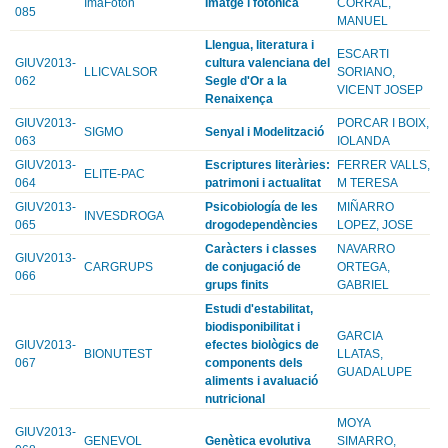
ImaFoton
Imatge i fotonica
CORRAL,
085
MANUEL
Llengua, literatura i
ESCARTI
GIUV2013-
cultura valenciana del
LLICVALSOR
SORIANO,
062
Segle d'Or a la
VICENT JOSEP
Renaixença
GIUV2013-
PORCAR I BOIX,
SIGMO
Senyal i Modelització
063
IOLANDA
GIUV2013-
Escriptures literàries:
FERRER VALLS,
ELITE-PAC
064
patrimoni i actualitat
M TERESA
GIUV2013-
Psicobiología de les
MIÑARRO
INVESDROGA
065
drogodependències
LOPEZ, JOSE
Caràcters i classes
NAVARRO
GIUV2013-
CARGRUPS
de conjugació de
ORTEGA,
066
grups finits
GABRIEL
Estudi d'estabilitat,
biodisponibilitat i
GARCIA
GIUV2013-
efectes biològics de
BIONUTEST
LLATAS,
067
components dels
GUADALUPE
aliments i avaluació
nutricional
MOYA
GIUV2013-
GENEVOL
Genètica evolutiva
SIMARRO,