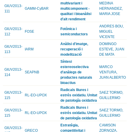
multivariant i
MEDINA
GIUV2013-
GAMM-CyBAR
multicomponent -
HERNANDEZ,
111
qualitat i bioanàlisi
MARIA JOSE
d'alt rendiment
ANDRES BOU,
GIUV2013-
Fotònica i
FOSE
MIGUEL
112
semiconductors
VICENTE
Anàlisi d'imatge,
DOMINGO
GIUV2013-
IARM
recuperació i
ESTEVE, JUAN
113
modelització
DE MATA
Síntesi
estereoselectiva
MARCO
GIUV2013-
SEAPNB
d'anàlegs de
VENTURA,
114
productes naturals
JUAN ALBERTO
bioactius
Radicals lliures i
GIUV2013-
SAEZ TORMO,
RL-EO-UPOX
estrés oxidatiu. Unitat
115
GUILLERMO
de patologìa oxidativa
Radicals lliures i
GIUV2013-
SAEZ TORMO,
RL-EO-UPOX
estrés oxidatiu. Unitat
115
GUILLERMO
de patologìa oxidativa
Estratègia,
CAMISON
GIUV2013-
GRECO
competitivitat i
ZORNOZA,