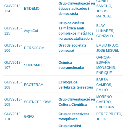
CONILL
Grup d'investigació en
GIUV2013-
SANCHO,
ETIDEMO
ètiques aplicades i
124
JESUS
democràcia
MARCIAL
Grup de catàlisi
BLAY
GIUV2013-
asimètrica amb
AsymCat
LLINARES,
125
complexos metàl·lics
GONZALO
i organocatalitzadors
GIUV2013-
Dret de societats
EMBID IRUJO,
DERSOCOM
106
comparat
JOSE MIGUEL
GARCIA-
GIUV2013-
Química
ESPAÑA
SUPRAMOL
107
supramolecular
MONSONIS,
ENRIQUE
BARBA
GIUV2013-
Ecologia de
ECOTERAM
CAMPOS,
108
vertebrats terrestres
EMILIO
MORENO
GIUV2013-
Grup d'Investigació en
SCIENCEFLOWS
CASTRO,
109
Cultura Científica
CAROLINA
GIUV2013-
Grup de reactivitat
PEREZ PRIETO,
GRFQ
110
fotoquímica
JULIA
Grup d'anàlisi