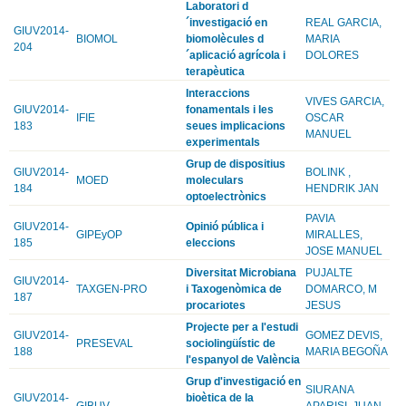
Laboratori d
´investigació en
REAL GARCIA,
GIUV2014-
BIOMOL
biomolècules d
MARIA
204
´aplicació agrícola i
DOLORES
terapèutica
Interaccions
VIVES GARCIA,
GIUV2014-
fonamentals i les
IFIE
OSCAR
183
seues implicacions
MANUEL
experimentals
Grup de dispositius
GIUV2014-
BOLINK ,
MOED
moleculars
184
HENDRIK JAN
optoelectrònics
PAVIA
GIUV2014-
Opinió pública i
GIPEyOP
MIRALLES,
185
eleccions
JOSE MANUEL
Diversitat Microbiana
PUJALTE
GIUV2014-
TAXGEN-PRO
i Taxogenòmica de
DOMARCO, M
187
procariotes
JESUS
Projecte per a l'estudi
GIUV2014-
GOMEZ DEVIS,
PRESEVAL
sociolingüístic de
188
MARIA BEGOÑA
l'espanyol de València
Grup d'investigació en
SIURANA
GIUV2014-
bioètica de la
GIBUV
APARISI, JUAN