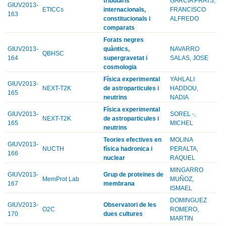
tributaris
GARCIA PRATS,
GIUV2013-
ETICCs
internacionals,
FRANCISCO
163
constitucionals i
ALFREDO
comparats
Forats negres
GIUV2013-
quàntics,
NAVARRO
QBHSC
164
supergravetat i
SALAS, JOSE
cosmologia
Física experimental
YAHLALI
GIUV2013-
NEXT-T2K
de astroparticules i
HADDOU,
165
neutrins
NADIA
Física experimental
GIUV2013-
SOREL -,
NEXT-T2K
de astroparticules i
165
MICHEL
neutrins
Teories efectives en
MOLINA
GIUV2013-
NUCTH
física hadronica i
PERALTA,
166
nuclear
RAQUEL
MINGARRO
GIUV2013-
Grup de proteïnes de
MemProt Lab
MUÑOZ,
167
membrana
ISMAEL
DOMINGUEZ
GIUV2013-
Observatori de les
O2C
ROMERO,
170
dues cultures
MARTIN