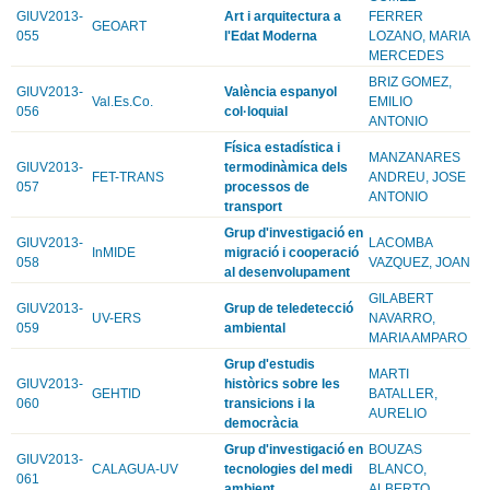
GIUV2013-
Art i arquitectura a
FERRER
GEOART
055
l'Edat Moderna
LOZANO, MARIA
MERCEDES
BRIZ GOMEZ,
GIUV2013-
València espanyol
Val.Es.Co.
EMILIO
056
col·loquial
ANTONIO
Física estadística i
MANZANARES
GIUV2013-
termodinàmica dels
FET-TRANS
ANDREU, JOSE
057
processos de
ANTONIO
transport
Grup d'investigació en
GIUV2013-
LACOMBA
InMIDE
migració i cooperació
058
VAZQUEZ, JOAN
al desenvolupament
GILABERT
GIUV2013-
Grup de teledetecció
UV-ERS
NAVARRO,
059
ambiental
MARIA AMPARO
Grup d'estudis
MARTI
GIUV2013-
històrics sobre les
GEHTID
BATALLER,
060
transicions i la
AURELIO
democràcia
Grup d'investigació en
BOUZAS
GIUV2013-
CALAGUA-UV
tecnologies del medi
BLANCO,
061
ambient
ALBERTO