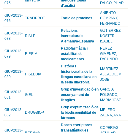
MINTOTA
mètodes totals
075
FALCO, PILAR
d'anàlisi
ANIENTO
GIUV2013-
TRAFIPROT
Tràfic de proteïnes
COMPANY,
076
FERNANDO
Relacions
GUTIERREZ
GIUV2013-
RIALE
interculturals
KOSTER,
078
Alemanya-Espanya
ISABEL
Radiofarmàcia i
PEREZ
GIUV2013-
R.F.E.M.
estabilitat de
GIMENEZ,
079
medicaments
FACUNDO
Història i
MARTINEZ
GIUV2013-
historiografia de la
HISLEDIA
ALCALDE, M
080
llengua castellana en
JOSE
la seua diacronia
Grup d'investigació en
GARCIA
GIUV2013-
GIEL
ensenyament de
FOLGADO,
081
llengües
MARIA JOSE
Grup d'optimització de
GIUV2013-
MELERO
DRUGBIOP
la biodisponibilitat de
082
ZAERA, ANA
fàrmacs
Dones escriptores
COPERIAS
GIUV2013-
transatlàntiques
BATWoW
AGUILAR,