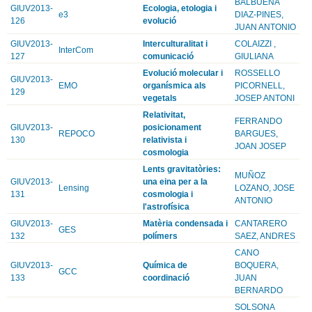
BALBUENA
GIUV2013-
Ecologia, etologia i
e3
DIAZ-PINES,
126
evolució
JUAN ANTONIO
GIUV2013-
Interculturalitat i
COLAIZZI ,
InterCom
127
comunicació
GIULIANA
Evolució molecular i
ROSSELLO
GIUV2013-
EMO
organísmica als
PICORNELL,
129
vegetals
JOSEP ANTONI
Relativitat,
FERRANDO
GIUV2013-
posicionament
REPOCO
BARGUES,
130
relativista i
JOAN JOSEP
cosmologia
Lents gravitatòries:
MUÑOZ
GIUV2013-
una eina per a la
Lensing
LOZANO, JOSE
131
cosmologia i
ANTONIO
l'astrofísica
GIUV2013-
Matèria condensada i
CANTARERO
GES
132
polímers
SAEZ, ANDRES
CANO
GIUV2013-
Química de
BOQUERA,
GCC
133
coordinació
JUAN
BERNARDO
SOLSONA