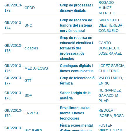
ROSADO
GIUV2013-
Grup de processat i
GPDD
MUÑOZ,
173
disseny digitals
ALFREDO
Grup de recerca de
SAN MIGUEL
GIUV2013-
SNC
tumors del sistema
DIEZ, TERESA
174
nerviós central
CONSUELO
Grup de recerca en
educació científica i
CANTO
GIUV2013-
didacies
formació del
DOMENECH,
175
professorat de
JOSE RAFAEL
ciències
GIUV2013-
Continguts digitals i
LOPEZ GARCIA,
MEDIAFLOWS
176
fluxos comunicatius
GUILLERMO
GIUV2013-
Grup de teledetecció
VALOR I MICO,
GTT
177
tèrmica
ENRIC
HERNANDEZ
GIUV2013-
Sabor i origin de la
SOM
GAMAZO, M
178
matèria
PILAR
Envelliment, salut
GIUV2013-
REDOLAT
ENVEST
mental i noves
179
IBORRA, ROSA
tecnologies
Física experimental
FUSTER
GIUV2013-
IFIC-EHEP
d'altes energies en
VERDU, JUAN