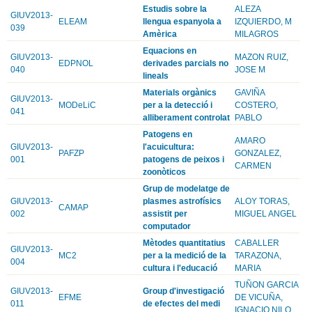
Estudis sobre la
ALEZA
GIUV2013-
ELEAM
llengua espanyola a
IZQUIERDO, M
039
Amèrica
MILAGROS
Equacions en
GIUV2013-
MAZON RUIZ,
EDPNOL
derivades parcials no
040
JOSE M
lineals
Materials orgànics
GAVIÑA
GIUV2013-
MODeLiC
per a la detecció i
COSTERO,
041
alliberament controlat
PABLO
Patogens en
AMARO
GIUV2013-
l'acuicultura:
PAFZP
GONZALEZ,
001
patogens de peixos i
CARMEN
zoonòticos
Grup de modelatge de
GIUV2013-
plasmes astrofísics
ALOY TORAS,
CAMAP
002
assistit per
MIGUEL ANGEL
computador
Mètodes quantitatius
CABALLER
GIUV2013-
MC2
per a la medició de la
TARAZONA,
004
cultura i l'educació
MARIA
TUÑON GARCIA
GIUV2013-
Group d'investigació
EFME
DE VICUÑA,
011
de efectes del medi
IGNACIO NILO