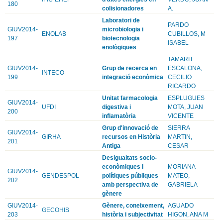
180
colisionadores
A.
Laboratori de
PARDO
GIUV2014-
microbiologia i
ENOLAB
CUBILLOS, M
197
biotecnologia
ISABEL
enològiques
TAMARIT
GIUV2014-
Grup de recerca en
ESCALONA,
INTECO
199
integració econòmica
CECILIO
RICARDO
Unitat farmacologia
ESPLUGUES
GIUV2014-
UFDI
digestiva i
MOTA, JUAN
200
inflamatòria
VICENTE
Grup d'innovació de
SIERRA
GIUV2014-
GIRHA
recursos en Història
MARTIN,
201
Antiga
CESAR
Desigualtats socio-
econòmiques i
MORIANA
GIUV2014-
GENDESPOL
polítiques públiques
MATEO,
202
amb perspectiva de
GABRIELA
gènere
GIUV2014-
Gènere, coneixement,
AGUADO
GECOHIS
203
història i subjectivitat
HIGON, ANA M