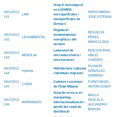
Grup d' investigació
en LADMER,
GIUV2013-
PERIS RIBERA,
LMN
micropartÍcules i
141
JOSE ESTEBAN
nanopartÍcules de
fàrmacs
Regulació
REVUELTA
GIUV2013-
mediambiental,
LEGAMBIENTAL
PEREZ,
142
energètica i del
INMACULADA
territori
Laboratori de
REIG ESCRIVA,
GIUV2013-
MEMSLab
microelectrònica i
ABILIO
143
microsensors
CANDIDO
PUJANTE
GIUV2013-
Hibridacions culturals
Hybrida
GONZALEZ,
144
i identitats migrants
DOMINGO
GIUV2013-
Cultures i societats
FURIO DIEGO,
CiSEM
145
de l'Edat Mitjana
ANTONI JOSEP
Grup de recerca en
MOLLA
màrqueting,
GIUV2013-
DESCALS,
MARKINADIS
internacionalització i
146
ALEJANDRO
gestió del canal de
MANUEL
distribució