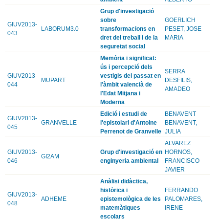
Grup d'investigació
sobre
GOERLICH
GIUV2013-
LABORUM3.0
transformacions en
PESET, JOSE
043
dret del treball i de la
MARIA
seguretat social
Memòria i significat:
ús i percepció dels
SERRA
GIUV2013-
vestigis del passat en
MUPART
DESFILIS,
044
l'àmbit valencià de
AMADEO
l'Edat Mitjana i
Moderna
Edició i estudi de
BENAVENT
GIUV2013-
GRANVELLE
l'epistolari d'Antoine
BENAVENT,
045
Perrenot de Granvelle
JULIA
ALVAREZ
GIUV2013-
Grup d'investigació en
HORNOS,
GI2AM
046
enginyeria ambiental
FRANCISCO
JAVIER
Anàlisi didàctica,
històrica i
FERRANDO
GIUV2013-
ADHEME
epistemològica de les
PALOMARES,
048
matemàtiques
IRENE
escolars