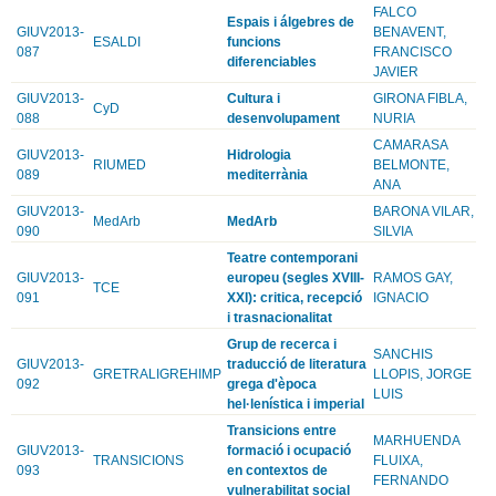
FALCO
Espais i álgebres de
GIUV2013-
BENAVENT,
ESALDI
funcions
087
FRANCISCO
diferenciables
JAVIER
GIUV2013-
Cultura i
GIRONA FIBLA,
CyD
088
desenvolupament
NURIA
CAMARASA
GIUV2013-
Hidrologia
RIUMED
BELMONTE,
089
mediterrània
ANA
GIUV2013-
BARONA VILAR,
MedArb
MedArb
090
SILVIA
Teatre contemporani
GIUV2013-
europeu (segles XVIII-
RAMOS GAY,
TCE
091
XXI): critica, recepció
IGNACIO
i trasnacionalitat
Grup de recerca i
SANCHIS
GIUV2013-
traducció de literatura
GRETRALIGREHIMP
LLOPIS, JORGE
092
grega d'època
LUIS
hel·lenística i imperial
Transicions entre
MARHUENDA
GIUV2013-
formació i ocupació
TRANSICIONS
FLUIXA,
093
en contextos de
FERNANDO
vulnerabilitat social