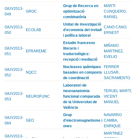
Grup de Recerca en
MARTI
GIUV2013-
GROC
optimització
CUNQUERO,
049
combinatòria
RAFAEL
Unitat de investigació
GIUV2013-
CANO CANO,
ECOLAB
d'economia del treball
050
ERNEST
i política laboral
Estudis francesos
MIÑANO
GIUV2013-
literaris i
EFRAREME
MARTINEZ,
051
traductològics:
EVELIO
recepció i mediació
Nucleases químiques
FERRER
GIUV2013-
NQCC
basades en composts
LLUSAR,
052
de coordinació
SACRAMENTO
Laboratori de
neuroanatomia
TERUEL MARTI,
GIUV2013-
NEUROFUNC
funcional comparada
VICENT
053
de la Universitat de
MANUEL
València
Grup
NAVARRO
GIUV2013-
GEO
d'electromagnetisme i
CAMBA,
084
ones
ENRIQUE
MARTINEZ
GIUV2013-