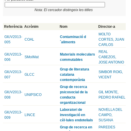
Nota: El cercador distingeix les titlles
Referència
Acrònim
Nom
Director-a
MOLTO
GIUV2013-
Contaminació d
COAL
CORTES, JUAN
005
´aliments
CARLOS
REAL
GIUV2013-
Materials moleculars
SMolMat
CABEZOS,
006
commutables
JOSE ANTONIO
Grup de literatura
GIUV2013-
SIMBOR ROIG,
GLCC
catalana
007
VICENT
contemporània
Grup de recerca
GIUV2013-
psicosocial de la
GIL MONTE,
UNIPSICO
008
conducta
PEDRO RAFAEL
organitzacional
Laboratori de
NOVELLA DEL
GIUV2013-
LINCE
investigació en
CAMPO,
009
cèl·lules endotelials
SUSANA
Grup de recerca en
PAREDES