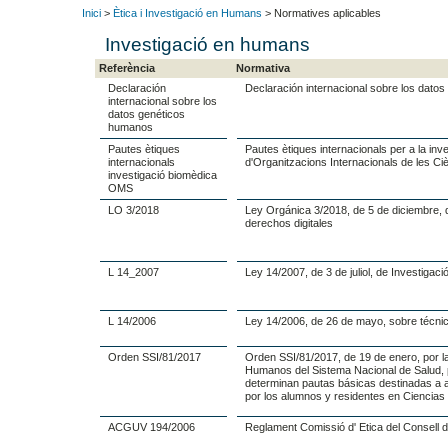
Inici
>
Ètica i Investigació en Humans
> Normatives aplicables
Investigació en humans
Referència
Normativa
Declaración
Declaración internacional sobre los dato
internacional sobre los
datos genéticos
humanos
Pautes ètiques
Pautes ètiques internacionals per a la in
internacionals
d'Organitzacions Internacionals de les 
investigació biomèdica
OMS
LO 3/2018
Ley Orgánica 3/2018, de 5 de diciembre, 
derechos digitales
L 14_2007
Ley 14/2007, de 3 de juliol, de Investigac
L 14/2006
Ley 14/2006, de 26 de mayo, sobre técni
Orden SSI/81/2017
Orden SSI/81/2017, de 19 de enero, por l
Humanos del Sistema Nacional de Salud, p
determinan pautas básicas destinadas a as
por los alumnos y residentes en Ciencias 
ACGUV 194/2006
Reglament Comissió d' Etica del Consell d