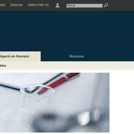
ANO
ENGLISH
DIRECTORI UV
estigació en Humans
Recursos
bles