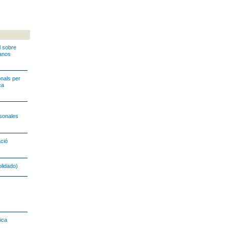
l sobre
manos
onals per
ca
sonales
ció
lidado)
ica