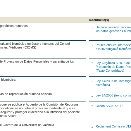
Document(s)
s genéticos humanos
Declaración internaciona
los datos genéticos hu
vestigació biomèdica en éssers humans del Consell
Pautes ètiques internaci
Ciències Mèdiques (CIOMS)
a la investigació biomèdi
de Protección de Datos Personales y garantía de los
Ley Orgánica 3/2018 de
Protección de Datos Per
(Texto Consolidado)
ió biomédica
Ley 14/2007 de Investiga
biomédica
cas de reproducción humana asistida
Ley 14/2006 (texto conso
a que se publica el Acuerdo de la Comisión de Recursos
Orden SSI/81/2017
or el que se aprueba el protocolo mediante el que se
egurar y proteger el derecho a la intimidad del paciente
de la Salud.
e Govern de la Universitat de València
Reglament Comissió d'Et