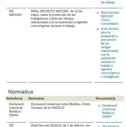
de trabajo..
RD
REAL DECRETO 665/1997, de 12 de
Real Decreto
665/1997
mayo, sobre la protección de los
665/1997
trabajadores contra los riesgos
(Texto
relacionados con la exposición a agentes
consolidado)
cancerígenos durante el trabajo.
Guía técnica
para la
evaluación y
prevención
de los
riesgos
relacionados
con la
exposición
durante el
trabajo a
agentes
cancerígenos
o mutágenos.
Normativa
Referència
Normativa
Document(s)
Declaració
Declaració Universal sobre Bioética i Drets
Declaració
Universal
Humans de la UNESCO
Universal
Bioética i
Bioética i
DDHH
DDHH
RD
Real Decreto 53/2013, de 1 de febrero, por
RD 53/2013