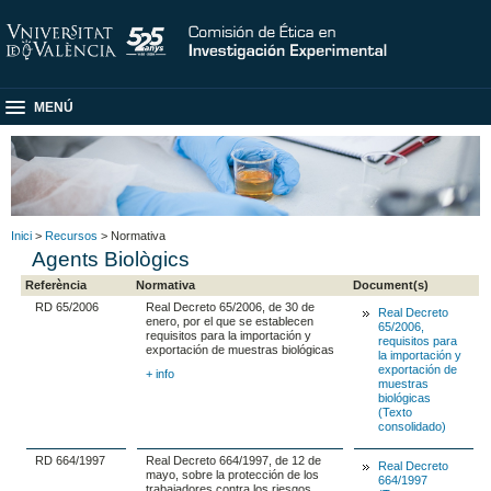
MENÚ
Inici
>
Recursos
> Normativa
Agents Biològics
Referència
Normativa
Document(s)
RD 65/2006
Real Decreto 65/2006, de 30 de
Real Decreto
enero, por el que se establecen
65/2006,
requisitos para la importación y
requisitos para
exportación de muestras biológicas
la importación y
exportación de
+ info
muestras
biológicas
(Texto
consolidado)
RD 664/1997
Real Decreto 664/1997, de 12 de
Real Decreto
mayo, sobre la protección de los
664/1997
trabajadores contra los riesgos