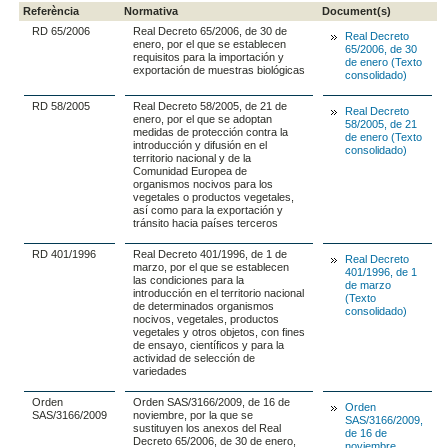
Referència
Normativa
Document(s)
RD 65/2006
Real Decreto 65/2006, de 30 de
Real Decreto
enero, por el que se establecen
65/2006, de 30
requisitos para la importación y
de enero (Texto
exportación de muestras biológicas
consolidado)
RD 58/2005
Real Decreto 58/2005, de 21 de
Real Decreto
enero, por el que se adoptan
58/2005, de 21
medidas de protección contra la
de enero (Texto
introducción y difusión en el
consolidado)
territorio nacional y de la
Comunidad Europea de
organismos nocivos para los
vegetales o productos vegetales,
así como para la exportación y
tránsito hacia países terceros
RD 401/1996
Real Decreto 401/1996, de 1 de
Real Decreto
marzo, por el que se establecen
401/1996, de 1
las condiciones para la
de marzo
introducción en el territorio nacional
(Texto
de determinados organismos
consolidado)
nocivos, vegetales, productos
vegetales y otros objetos, con fines
de ensayo, científicos y para la
actividad de selección de
variedades
Orden
Orden SAS/3166/2009, de 16 de
Orden
SAS/3166/2009
noviembre, por la que se
SAS/3166/2009,
sustituyen los anexos del Real
de 16 de
Decreto 65/2006, de 30 de enero,
noviembre