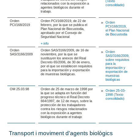
(Texto
relacionados con la exposición a
consolidado)
agentes biológicos durante el
trabajo.
Orden
Orden PCI/168/2019, de 22 de
Orden
PCI/168/2019
febrero, por la que se publica el
PCI/168/2019,
Plan Nacional de Biocustodia,
el Plan Nacional
aprobado por el Consejo de
de Biocustodia
Seguridad Nacional
+ info
Orden
Orden SAS/3166/2009, de 16 de
Orden
SAS/3166/2009
noviembre, por la que se
SAS/3166/2009,
sustituyen los anexos del Real
sobre requisitos
Decreto 65/2006, de 30 de enero,
para la
por el que se establecen requisitos
importación y
para la importación y exportación
exportación de
de muestras biológicas.
muestras
biológicas
OM 25.03.98
Orden de 25 de marzo de 1998 por
Orden 25-03-
la que se adapta en función del
1998 (Texto
progreso técnico el Real Decreto
consolidado)
664/1997, de 12 de mayo, sobre la
protección de los trabajadores
contra los riesgos relacionados
con la exposición a agentes
biológicos durante el trabajo
Transport i moviment d'agents biològics