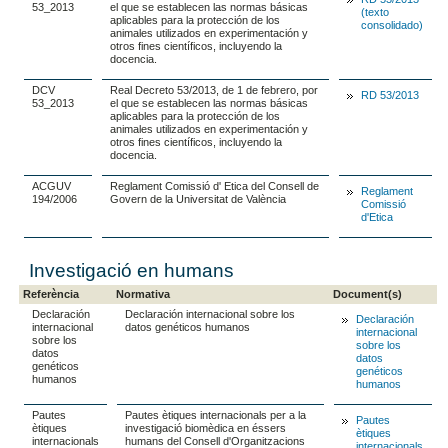
53_2013
el que se establecen las normas básicas
(texto
aplicables para la protección de los
consolidado)
animales utilizados en experimentación y
otros fines científicos, incluyendo la
docencia.
DCV
Real Decreto 53/2013, de 1 de febrero, por
RD 53/2013
53_2013
el que se establecen las normas básicas
aplicables para la protección de los
animales utilizados en experimentación y
otros fines científicos, incluyendo la
docencia.
ACGUV
Reglament Comissió d' Etica del Consell de
Reglament
194/2006
Govern de la Universitat de València
Comissió
d'Etica
Investigació en humans
Referència
Normativa
Document(s)
Declaración
Declaración internacional sobre los
Declaración
internacional
datos genéticos humanos
internacional
sobre los
sobre los
datos
datos
genéticos
genéticos
humanos
humanos
Pautes
Pautes ètiques internacionals per a la
Pautes
ètiques
investigació biomèdica en éssers
ètiques
internacionals
humans del Consell d'Organitzacions
internacionals