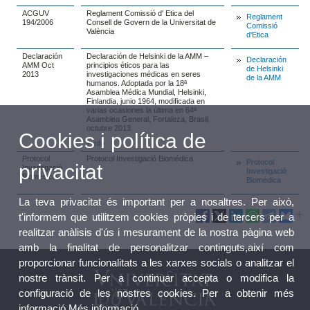
ACGUV
Reglament Comissió d' Etica del
Reglament
194/2006
Consell de Govern de la Universitat de
Comissió
València
d'Etica
Declaración
Declaración de Helsinki de la AMM –
Declaración
AMM Oct
principios éticos para las
de Helsinki
2013
investigaciones médicas en seres
de la AMM
humanos. Adoptada por la 18ª
Asamblea Médica Mundial, Helsinki,
Finlandia, junio 1964, modificada en
varias ocasiones la última en 64ª
Asamblea General, Fortaleza, Brasil,
octubre 2013.
Cookies i política de
+ info
Protocol
Protocol Investigació Biomédica
Protocol
privacitat
Investigació
Investigació
Biomédica
Biomédica
La teva privacitat és important per a nosaltres. Per això,
t'informem que utilitzem cookies pròpies i de tercers per a
realitzar anàlisis d'ús i mesurament de la nostra pàgina web
amb la finalitat de personalitzar continguts,així com
proporcionar funcionalitats a les xarxes socials o analitzar el
nostre trànsit. Per a continuar accepta o modifica la
configuració de les nostres cookies. Per a obtenir més
informació
Més informació