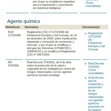
por el que se establecen requisitos
(Texto
para la importación y exportación
consolidado)
de muestras biológicas
Agents químics
Referència
Normativa
Document(s)
RUE
Reglamento (CE) nº 1272/2008 del
Reglamento
1272/2008
Parlamento Europeo y del Consejo, de 16
1272/2008
de diciembre de 2008, sobre clasificación,
del
etiquetado y envasado de sustancias y
Parlamento
mezclas, y por el que se modifican y
Europeo y del
derogan las Directivas 67/548/CEE y
Consejo
1999/45/CE y se modifica el Reglamento
(CE) nº 1907/2006.
RD
Real Decreto 374/2001, de 6 de abril,
Real Decreto
374/2001
sobre la protección de la salud y
374/2001
seguridad de los trabajadores contra los
(Texto
riesgos relacionados con los agentes
consolidado)
químicos durante el trabajo.
Guía técnica
para la
evaluación y
prevención
de los
riesgos
relacionados
con agentes
químicos
presentes en
los lugares