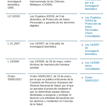
investigació
Internacionals de les Ciències
per a la
biomèdica
Mèdiques (CIOMS)
investigació
OMS
biomèdica
LO 3/2018
Ley Orgánica 3/2018, de 5 de
Ley Orgánica
diciembre, de Protección de Datos
3/2018 de
Personales y garantía de los derechos
Protección de
digitales
Datos
Personales
(Texto
Consolidado)
L 14_2007
Ley 14/2007, de 3 de juliol, de
Ley 14/2007
Investigació biomédica
de
Investigació
biomédica
L 14/2006
Ley 14/2006, de 26 de mayo, sobre
Ley 14/2006
técnicas de reproducción humana
(texto
asistida
consolidado)
Orden
Orden SSI/81/2017, de 19 de enero,
Orden
SSI/81/2017
por la que se publica el Acuerdo de la
SSI/81/2017
Comisión de Recursos Humanos del
Sistema Nacional de Salud, por el que
se aprueba el protocolo mediante el
que se determinan pautas básicas
destinadas a asegurar y proteger el
derecho a la intimidad del paciente por
los alumnos y residentes en Ciencias
de la Salud.