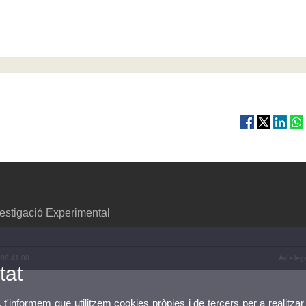
vestigació Experimental
 86 41 00
Avís leg
tat
, t'informem que utilitzem cookies pròpies i de tercers per a realitzar