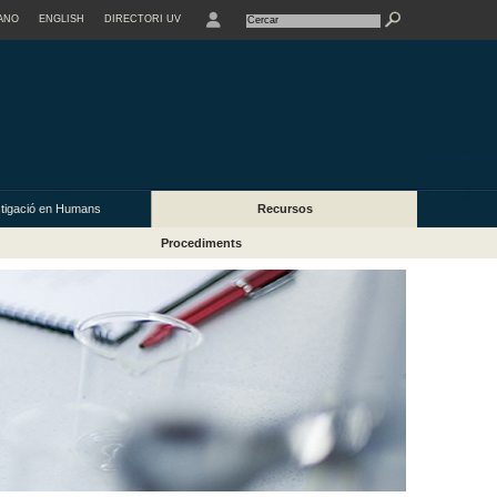
ANO
ENGLISH
DIRECTORI UV
estigació en Humans
Recursos
Procediments