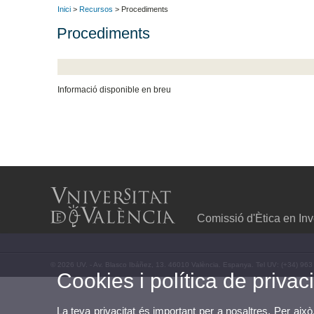
Inici
>
Recursos
> Procediments
Procediments
Informació disponible en breu
Comissió d'Ètica en In
© 2026 UV. - Av. Blasco Ibáñez, 13. 46010 València. Espanya. Tel UV: (+34) 963
Cookies i política de privaci
La teva privacitat és important per a nosaltres. Per això