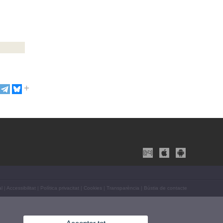
al
|
Accessibilitat
|
Política privacitat
|
Cookies
|
Transparència
|
Bústia de contacte