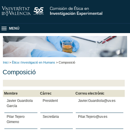
MENÚ
Inici
>
Ètica i Investigació en Humans
> Composició
Composició
Membre
Càrrec
Correu electrònic
Javier Guardiola
President
Javier.Guardiola@uv.es
García
Pilar Tejero
Secretària
Pilar.Tejero@uv.es
Gimeno