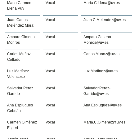
María Carmen
Vocal
Maria.C.Llena@uv.es
Llena Puy
Juan Carlos
Vocal
Juan.C.Melendez@uv.es
Meléndez Moral
Amparo Gimeno
Vocal
Amparo.Gimeno-
Monrós
Monros@uv.es
Carlos Muñoz
Vocal
Carlos.Munoz@uv.es
Collado
Luz Martínez
Vocal
Luz.Martinez@uv.es
Velencoso
Salvador Pérez
Vocal
Salvador.Perez-
Garrido
Garrido@uv.es
Ana Esplugues
Vocal
Ana.Esplugues@uv.es
Cebrián
Carmen Giménez
Vocal
Maria.C.Gimenez@uv.es
Espert