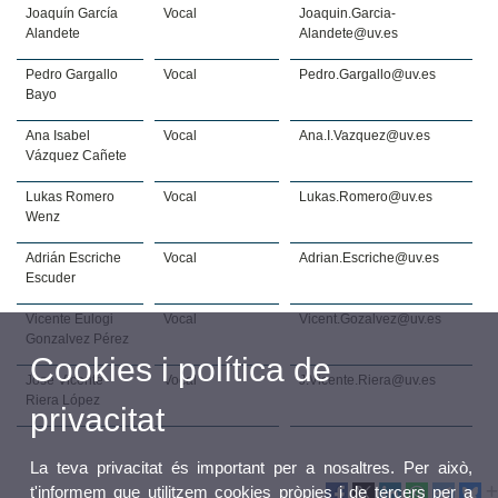
Joaquín García
Vocal
Joaquin.Garcia-
Alandete
Alandete@uv.es
Pedro Gargallo
Vocal
Pedro.Gargallo@uv.es
Bayo
Ana Isabel
Vocal
Ana.I.Vazquez@uv.es
Vázquez Cañete
Lukas Romero
Vocal
Lukas.Romero@uv.es
Wenz
Adrián Escriche
Vocal
Adrian.Escriche@uv.es
Escuder
Vicente Eulogi
Vocal
Vicent.Gozalvez@uv.es
Gonzalvez Pérez
Cookies i política de
José Vicente
Vocal
J.Vicente.Riera@uv.es
Riera López
privacitat
La teva privacitat és important per a nosaltres. Per això,
t'informem que utilitzem cookies pròpies i de tercers per a