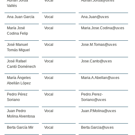
Adrián Jordá
Vocal
Adrian.Jorda@uv.es
Vallés
Ana Juan García
Vocal
Ana.Juan@uv.es
María José
Vocal
Maria.Jose.Codina@uv.es
Codina Felip
José Manuel
Vocal
Jose.M.Tomas@uv.es
Tomás Miguel
José Rafael
Vocal
Jose.Canto@uv.es
Cantó Doménech
María Ángeles
Vocal
Maria.A.Abellan@uv.es
Abellán López
Pedro Pérez
Vocal
Pedro.Perez-
Soriano
Soriano@uv.es
Juan Pedro
Vocal
Juan.P.Molina@uv.es
Molina Alventosa
Berta García Mir
Vocal
Berta.Garcia@uv.es