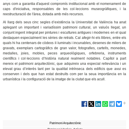
anys com a garantia d'aquest compromís institucional amb el nomenament de
caps d'iniciativa, responsables de les col·leccions museogràfiques, i la
reestructuració de l'àrea, dotada amb més recursos.
Al llarg dels seus cinc segles d’existència la Universitat de València ha anat
aplegant un important i variadíssim patrimoni cultural, un valuós llegat, un
conjunt ingent integrat per pintures i escultures antigues i modernes en el qual
destaquen especialment les sèries de retrats. Cal afegir-hi els llibres, entre els
quals hi ha centenars de còdexs il·luminats i incunables, desenes de milers de
gravats, exemplars cartogràfics de gran valor, fotografies, cartells, monedes,
medalles, joies, mobles, peces arqueològiques, orfebreria, instruments
científics i col·leccions d’història natural realment notables. Capítol a part
mereix el patrimoni arquitectònic, que adquireix una especial rellevància i un
elevat grau d’interès tant per la qualitat intrínseca dels edificis que avui es
conserven i dels que han estat destruïts com per la seua importància en la
urbanística i la configuració de la imatge de la ciutat que els acull.
Patrimoni Arquitectònic