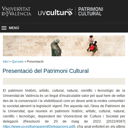
MENÚ
Inici
>
Qui som
> Presentació
Presentació del Patrimoni Cultural
El patrimoni històric, artístic, cultural, natural, científic i tecnològic de la
Universitat de València és un llegat d'incalculable valor pel qual hem de vetlar
des de la conservació i la visibilització com un deure amb la nostra comunitat i
la societat atenent la legislació vigent. Per aquesta raó, l'àrea de Patrimoni de
la Universitat, que reuneix el patrimoni històric, artístic, cultural, natural,
científic i tecnològic, dependent del Vicerectorat de Cultura i Societat per
delegació (Resolució de 20 de maig de 2022. [2022/4587]
https://www.uv.es/transparent/Delegacions.pdf
), s'ha anat enfortint en els últims