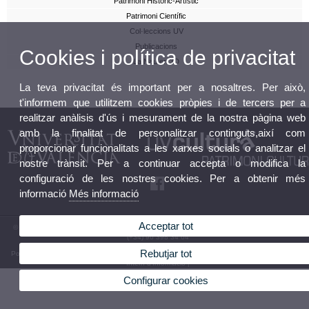
Patrimoni Històric-Artístic
Patrimoni Científic
Col·leccions UV
Publicacions
Cookies i política de privacitat
La Nau en 3D
La teva privacitat és important per a nosaltres. Per això,
t'informem que utilitzem cookies pròpies i de tercers per a
realitzar anàlisis d'ús i mesurament de la nostra pàgina web
amb la finalitat de personalitzar continguts,així com
proporcionar funcionalitats a les xarxes socials o analitzar el
nostre trànsit. Per a continuar accepta o modifica la
configuració de les nostres cookies. Per a obtenir més
informació
Més informació
Acceptar tot
© 2026 UV. - UVcultura - Patrimoni Cultural, Carrer de la Universitat, 2, 46003 València. Tel:
(+34) 96 398 34 64
Rebutjar tot
Política privacitat
|
Cookies
|
Transparència
|
Bústia FGUV
|
Termes i condicions d’ús
|
Canal
Intern d'Informació
|
Configurar cookies