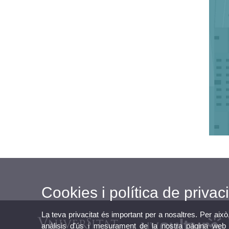
Cookies i política de privaci
La teva privacitat és important per a nosaltres. Per això
anàlisis d'ús i mesurament de la nostra pàgina web a