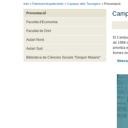
Inici
>
Patrimoni Arquitectònic
>
Campus dels Tarongers
> Presentació
Campu
Presentació
Facultat d'Economia
Facultat de Dret
El Campus
Aulari Nord
de 1988 de
prioritza 
Aulari Sud
formes si
Biblioteca de Ciències Socials "Gregori Maians"
Itiner