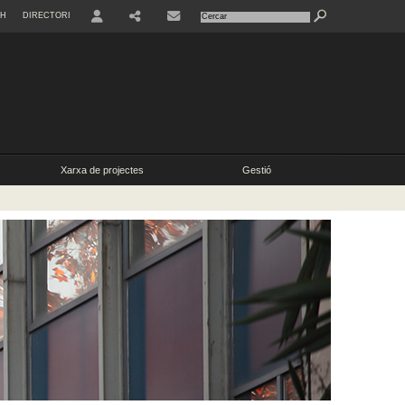
SH
DIRECTORI
USUARI
SHARE
CONTACTE
Xarxa de projectes
Gestió