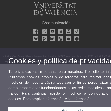
UVcomunicación
© 2026 UV. - Avda. Blasco Ibáñez, 13 - Nivel 0. 46010 València. Teléfono: (+34) 96 354 39 31
Cookies y política de privacida
Aviso legal
|
Accesibilidad
|
Política privacidad
|
Cookies
|
Transparencia
|
Buzón del Servicio
Tu privacidad es importante para nosotros. Por ello te i
utilizamos cookies propias y de terceros para realizar anál
medición de nuestra página web con el fin de personalizar c
como proporcionar funcionalidades a las redes sociales o an
tráfico. Para continuar acepta o modifica la configuració
cookies. Para ampliar información
Más información
Aceptar todo