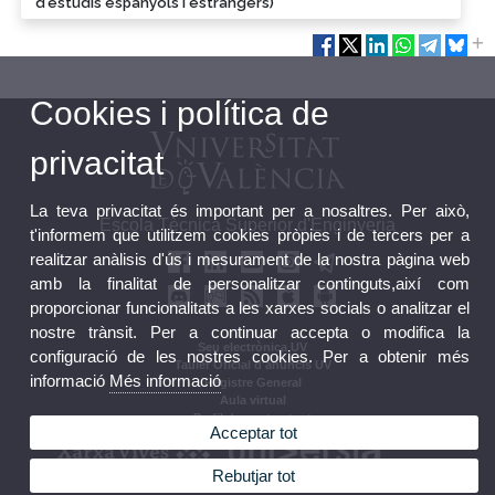
d'estudis espanyols i estrangers)
Cookies i política de
privacitat
La teva privacitat és important per a nosaltres. Per això,
Escola Tècnica Superior d'Enginyeria
t'informem que utilitzem cookies pròpies i de tercers per a
realitzar anàlisis d'ús i mesurament de la nostra pàgina web
amb la finalitat de personalitzar continguts,així com
proporcionar funcionalitats a les xarxes socials o analitzar el
nostre trànsit. Per a continuar accepta o modifica la
Seu electrònica UV
configuració de les nostres cookies. Per a obtenir més
Tauler Oficial d'anuncis UV
informació
Més informació
Registre General
Aula virtual
Perfil de contractant
Acceptar tot
Rebutjar tot