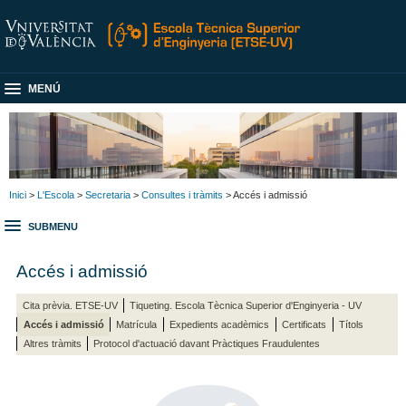
MENÚ
Inici
>
L'Escola
>
Secretaria
>
Consultes i tràmits
> Accés i admissió
SUBMENU
Accés i admissió
Cita prèvia. ETSE-UV
Tiqueting. Escola Tècnica Superior d'Enginyeria - UV
Accés i admissió
Matrícula
Expedients acadèmics
Certificats
Títols
Altres tràmits
Protocol d'actuació davant Pràctiques Fraudulentes