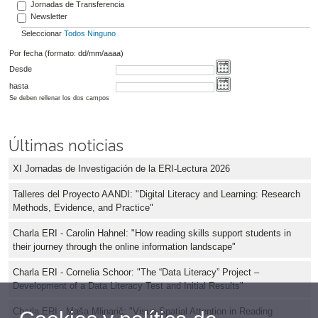
Jornadas de Transferencia
Newsletter
Seleccionar
Todos
Ninguno
Por fecha (formato: dd/mm/aaaa)
Desde
hasta
Se deben rellenar los dos campos
Últimas noticias
XI Jornadas de Investigación de la ERI-Lectura 2026
Talleres del Proyecto AANDI: "Digital Literacy and Learning: Research
Methods, Evidence, and Practice"
Charla ERI - Carolin Hahnel: "How reading skills support students in
their journey through the online information landscape"
Charla ERI - Cornelia Schoor: "The “Data Literacy” Project –
Development of a Data Literacy Test and Initial Results"
Charla ERI - Maša Mlinarič: "Visuo-Spatial Attention in Reading