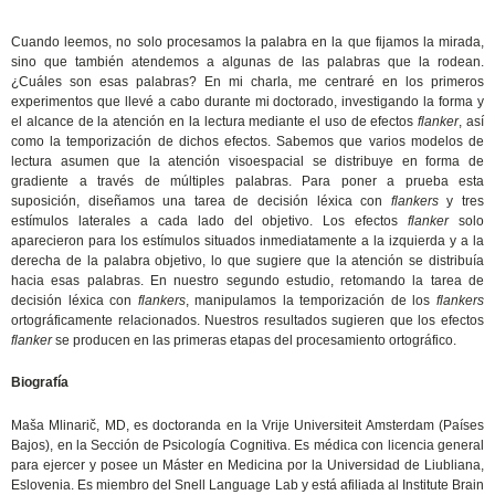
Cuando leemos, no solo procesamos la palabra en la que fijamos la mirada,
sino que también atendemos a algunas de las palabras que la rodean.
¿Cuáles son esas palabras? En mi charla, me centraré en los primeros
experimentos que llevé a cabo durante mi doctorado, investigando la forma y
el alcance de la atención en la lectura mediante el uso de efectos
flanker
, así
como la temporización de dichos efectos. Sabemos que varios modelos de
lectura asumen que la atención visoespacial se distribuye en forma de
gradiente a través de múltiples palabras. Para poner a prueba esta
suposición, diseñamos una tarea de decisión léxica con
flankers
y tres
estímulos laterales a cada lado del objetivo. Los efectos
flanker
solo
aparecieron para los estímulos situados inmediatamente a la izquierda y a la
derecha de la palabra objetivo, lo que sugiere que la atención se distribuía
hacia esas palabras. En nuestro segundo estudio, retomando la tarea de
decisión léxica con
flankers
, manipulamos la temporización de los
flankers
ortográficamente relacionados. Nuestros resultados sugieren que los efectos
flanker
se producen en las primeras etapas del procesamiento ortográfico.
Biografía
Maša Mlinarič, MD, es doctoranda en la Vrije Universiteit Amsterdam (Países
Bajos), en la Sección de Psicología Cognitiva. Es médica con licencia general
para ejercer y posee un Máster en Medicina por la Universidad de Liubliana,
Eslovenia. Es miembro del Snell Language Lab y está afiliada al Institute Brain