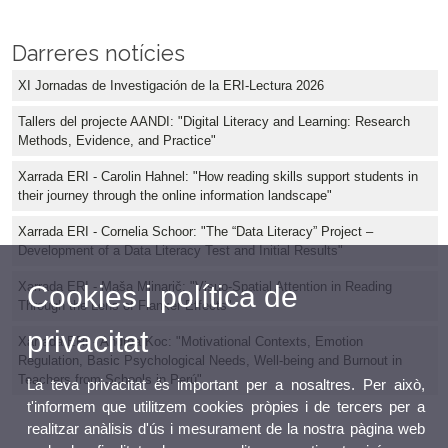
Darreres notícies
XI Jornadas de Investigación de la ERI-Lectura 2026
Tallers del projecte AANDI: "Digital Literacy and Learning: Research
Methods, Evidence, and Practice"
Xarrada ERI - Carolin Hahnel: "How reading skills support students in
their journey through the online information landscape"
Xarrada ERI - Cornelia Schoor: "The “Data Literacy” Project –
Development of a Data Literacy Test and Initial Results"
Xarrada ERI - Maša Mlinarič: "Visuo-Spatial Attention in Reading
Cookies i política de
Through the Lens of Flanker Effects"
privacitat
Xarrada ERI - Andrea Koc: "Motivational Contexts, Emotion
Regulation, Basic Psychological Needs, Well-being and Burnout in
Teachers from Schools in Perú"
La teva privacitat és important per a nosaltres. Per això,
t'informem que utilitzem cookies pròpies i de tercers per a
realitzar anàlisis d'ús i mesurament de la nostra pàgina web