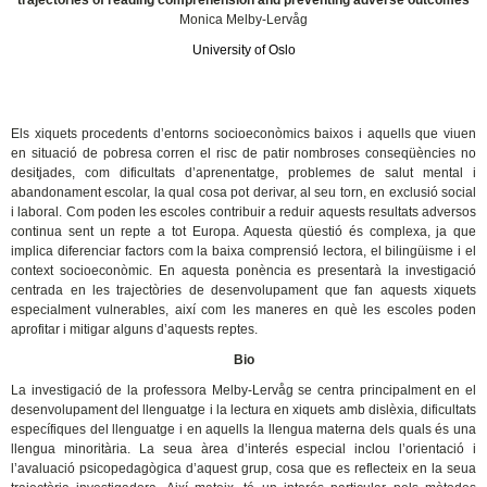
trajectories of reading comprehension and preventing adverse outcomes
Monica Melby-Lervåg
University of Oslo
Els xiquets procedents d’entorns socioeconòmics baixos i aquells que viuen
en situació de pobresa corren el risc de patir nombroses conseqüències no
desitjades, com dificultats d’aprenentatge, problemes de salut mental i
abandonament escolar, la qual cosa pot derivar, al seu torn, en exclusió social
i laboral. Com poden les escoles contribuir a reduir aquests resultats adversos
continua sent un repte a tot Europa. Aquesta qüestió és complexa, ja que
implica diferenciar factors com la baixa comprensió lectora, el bilingüisme i el
context socioeconòmic. En aquesta ponència es presentarà la investigació
centrada en les trajectòries de desenvolupament que fan aquests xiquets
especialment vulnerables, així com les maneres en què les escoles poden
aprofitar i mitigar alguns d’aquests reptes.
Bio
La investigació de la professora Melby-Lervåg se centra principalment en el
desenvolupament del llenguatge i la lectura en xiquets amb dislèxia, dificultats
específiques del llenguatge i en aquells la llengua materna dels quals és una
llengua minoritària. La seua àrea d’interés especial inclou l’orientació i
l’avaluació psicopedagògica d’aquest grup, cosa que es reflecteix en la seua