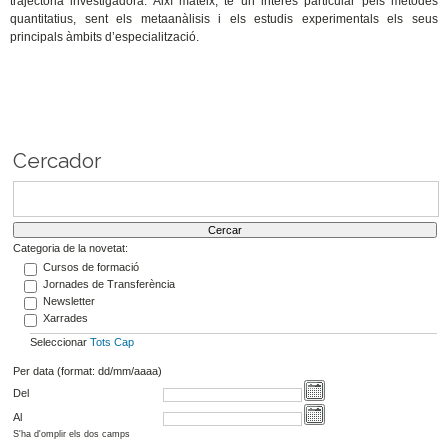
trajectòria investigadora. Així mateix, té un interés particular pels mètodes
quantitatius, sent els metaanàlisis i els estudis experimentals els seus
principals àmbits d’especialització.
Cercador
Categoria de la novetat:
Cursos de formació
Jornades de Transferència
Newsletter
Xarrades
Seleccionar
Tots
Cap
Per data (format: dd/mm/aaaa)
Del
Al
S'ha d'omplir els dos camps