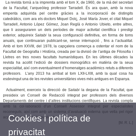
La revista tornà a la impremta amb el tom X, de 1960, de la mà del secretari
de la Facultat, l’arqueòleg professor Tarradell. És ara quan, amb la nova
empenta adquirida pel centre gràcies a la incorporació de distingits
catedràtics, com ara els doctors Miquel Dolç, José María Jover, el citat Miquel
Tarradell, Antonio López Gómez, Joan Reglà o Antonio Ubieto, entre altres,
que li asseguraren un dels períodes de major activitat científica i prestigi
exterior, adquireix
Saitabi
la seua configuració definitiva, en forma de toms
anuals, que continuaran publicant-se, sense interrupció , fins a l’actualitat.
Amb el tom XXVIII, del 1978, la capçalera comença a ostentar el nom de la
Facultat de Geografia i Història, creada per la divisió de l’antiga de Filosofia i
Lletres en tres noves facultats humanístiques. En les últimes dècades la
revista ha acollit l’edició de dossiers monogràfics en matèria de la seua
especialitat, així com eventualment d’homenatges acadèmics retuts a diferents
professors. L’any 2013 ha arribat al tom LXII-LXIII, amb la qual cosa ha
esdevingut una de les revistes universitàries vives més antigues en Espanya.
Actualment, exerceix la direcció de
Saitabi
la degana de la Facultat, que
presideix un Consell de Redacció integrat per professors dels diversos
Departaments del centre i d’altres institucions científiques. La revista compta
amb la col·laboració d’un Consell Assessor integrat per especialistes
reconeguts, així com amb un sistema d’avaluació externa que vetla pel rigor
Cookies i política de
acadèmic dels estudis publicats.
[M. R. L.]
privacitat