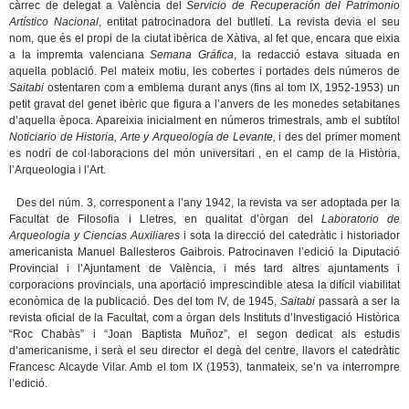
càrrec de delegat a València del
Servicio de Recuperación del Patrimonio
Artístico Nacional
, entitat patrocinadora del butlletí. La revista devia el seu
nom, que és el propi de la ciutat ibèrica de Xàtiva, al fet que, encara que eixia
a la impremta valenciana
Semana Gráfica
, la redacció estava situada en
aquella població. Pel mateix motiu, les cobertes i portades dels números de
Saitabi
ostentaren com a emblema durant anys (fins al tom IX, 1952-1953) un
petit gravat del genet ibèric que figura a l’anvers de les monedes setabitanes
d’aquella època. Apareixia inicialment en números trimestrals, amb el subtítol
Noticiario de Historia, Arte y Arqueología de Levante,
i des del primer moment
es nodrí de col·laboracions del món universitari , en el camp de la Història,
l’Arqueologia i l’Art.
Des del núm. 3, corresponent a l’any 1942, la revista va ser adoptada per la
Facultat de Filosofia i Lletres, en qualitat d’òrgan del
Laboratorio de
Arqueologia y Ciencias Auxiliares
i sota la direcció del catedràtic i historiador
americanista Manuel Ballesteros Gaibrois. Patrocinaven l’edició la Diputació
Provincial i l’Ajuntament de València, i més tard altres ajuntaments i
corporacions provincials, una aportació imprescindible atesa la difícil viabilitat
econòmica de la publicació. Des del tom IV, de 1945,
Saitabi
passarà a ser la
revista oficial de la Facultat, com a òrgan dels Instituts d’Investigació Històrica
“Roc Chabàs” i “Joan Baptista Muñoz”, el segon dedicat als estudis
d’americanisme, i serà el seu director el degà del centre, llavors el catedràtic
Francesc Alcayde Vilar. Amb el tom IX (1953), tanmateix, se’n va interrompre
l’edició.