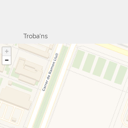
Troba'ns
+
−