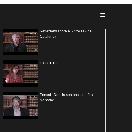
Reflexions sobre el «procés» de
Catalunya
La fi d'ETA
Pensat i Dret: la sentència de "La
manada"