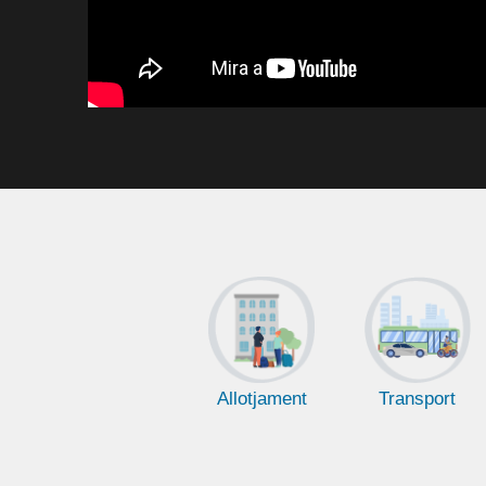
Allotjament
Transport