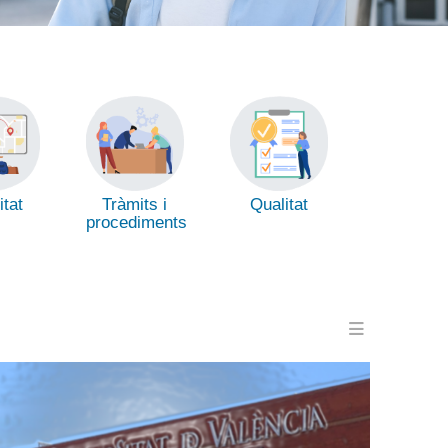
itat
Tràmits i
Qualitat
procediments
Menu en