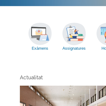
Exàmens
Assignatures
Ho
Actualitat