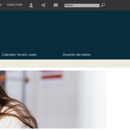
SH
DIRECTORI
USER
Calendari, horaris i aules
Després del màster