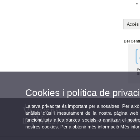
Accés 
Del Cent
Cookies i política de privaci
La teva privacitat és important per a nosaltres. Per això
anàlisis d'ús i mesurament de la nostra pàgina web a
funcionalitats a les xarxes socials o analitzar el nostr
Màster en Patrimoni Cult
nostres cookies. Per a obtenir més informació
Més info