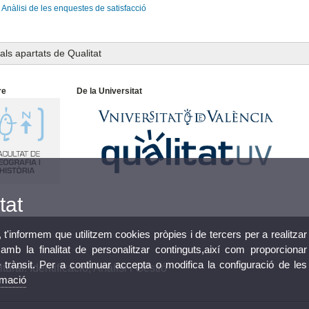
Anàlisi de les enquestes de satisfacció
als apartats de Qualitat
re
De la Universitat
tat
, t'informem que utilitzem cookies pròpies i de tercers per a realitzar
mb la finalitat de personalitzar continguts,així com proporcionar
e trànsit. Per a continuar accepta o modifica la configuració de les
ural: Identificació, Anàlisi i Gestió
rmació