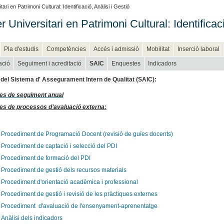
ri en Patrimoni Cultural: Identificació, Anàlisi i Gestió
 Universitari en Patrimoni Cultural: Identificaci
Pla d'estudis
Competències
Accés i admissió
Mobilitat
Inserció laboral
ació
Seguiment i acreditació
SAIC
Enquestes
Indicadors
del Sistema d' Assegurament Intern de Qualitat (SAIC):
es de seguiment anual
es de processos d’avaluació externa:
Procediment de Programació Docent (revisió de guíes docents)
Procediment de captació i selecció del PDI
Procediment de formació del PDI
Procediment de gestió dels recursos materials
Procediment d'orientació acadèmica i professional
Procediment de gestió i revisió de les pràctiques externes
Procediment d'avaluació de l'ensenyament-aprenentatge
Anàlisi dels indicadors