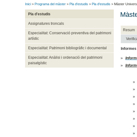
Inici
>
Programa del màster
>
Pla d'estudis
>
Pla d'estudis
> Màster Universita
Màster
Pla d'estudis
Assignatures troncals
Resum
Especialitat: Conservació preventiva del patrimoni
artístic
Verific
Especialitat: Patrimoni bibliogràfic i documental
Informes 
Especialitat: Anàlisi i ordenació del patrimoni
Inform
paisatgístic
Inform