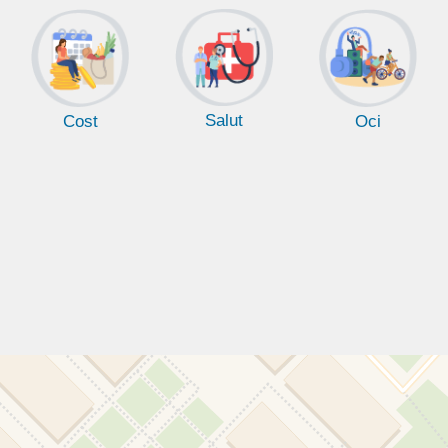
Salut
Cost
Oci