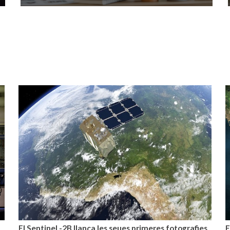
El Sentinel -2B llança les seues primeres fotografies
E