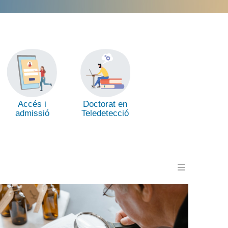
Accés i
Doctorat en
admissió
Teledetecció
Menu en