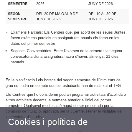
SEMESTRE
2026
JUNY DE 2026
SEGON
DEL 20 DE MAIG AL 9 DE
DEL 10 AL 30 DE
SEMESTRE
JUNY DE 2026
JUNY DE 2026
Exàmens Parcials: Els Centres que, per acord de les seues Juntes,
facen exàmens parcials en assignatures anuals els faran en les
dates del primer semestre
Segones Convocatòries: Entre l'examen de la primera i la segona
convocatòria d'una assignatura haurà d'haver, almenys, 21 dies
naturals
En la planificació i els horaris del segon semestre de l'últim curs de
grau es tindrà en compte que els estudiants han de realitzat el TFG
Els Centres que ho consideren podran programar activitats d'acollida o
altres activitats docents la setmana anterior a l'inici del primer
semestre. Qualsevol modificació haurà de ser proposada per la
comissió de titulació, aprovada per la JCentre, i tener el vistiplau del
vicerectorat d'estudis
Cookies i política de