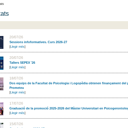
ats
ats
20/07/26
Sessions infoformatives. Curs 2026-27
[
Llegir més
]
20/07/26
Tallers SEPEX '26
[
Llegir més
]
18/07/26
Dos equips de la Facultat de Psicologia i Logopèdia obtenen finançament del
Prometeu
[
Llegir més
]
17/07/26
Graduació de la promoció 2025-2026 del Màster Universitari en Psicogerontolo
[
Llegir més
]
15/07/26