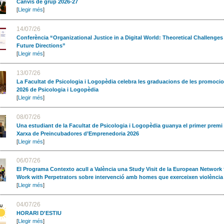
Canvis de grup 2026-27
[
Llegir més
]
14/07/26
Conferència “Organizational Justice in a Digital World: Theoretical Challenges
Future Directions”
[
Llegir més
]
13/07/26
La Facultat de Psicologia i Logopèdia celebra les graduacions de les promoci
2026 de Psicologia i Logopèdia
[
Llegir més
]
08/07/26
Una estudiant de la Facultat de Psicologia i Logopèdia guanya el primer premi 
Xarxa de Preincubadores d’Emprenedoria 2026
[
Llegir més
]
06/07/26
El Programa Contexto acull a València una Study Visit de la European Network 
Work with Perpetrators sobre intervenció amb homes que exerceixen violència
[
Llegir més
]
04/07/26
HORARI D'ESTIU
[
Llegir més
]