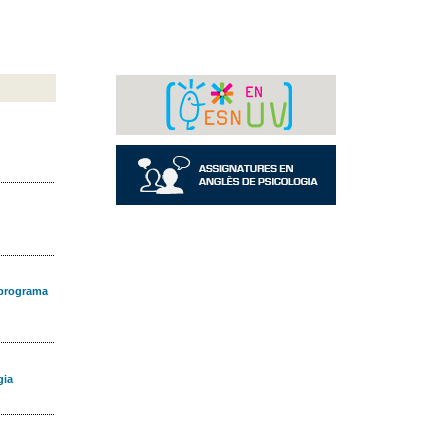
 programa
gia