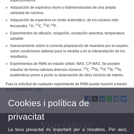
espectrómetros.
Adquisición de espectros mono y bidimensionales de una amplia
variedad de núcleos.
Adquisición de espectros en modo automático, de los núcleos más
1
13
31
19
frecuentes:
H,
C,
P,
F.
Experimentos de difusión, relajación, excitación selectiva, temperatura
variable.
Asesoramiento sobre la correcta preparación de muestras por el usuario,
sobre condiciones óptimas para la medida y en la interpretación de los
resultados.
Experimentos de RMN en estado sólido: MAS, CP-MAS. Se pueden
13
29
31
11
15
estudiar de forma rutinaria diversos núcleos:
C,
Si,
P,
B,
N,
pudiéndose poner a punto la observación de otros núcleos de interés.
Para la solicitud de cualquier experimento de RMN puede hacerlo a través
de la plataforma
LIMS
.
Cookies i política de
privacitat
La teva privacitat és important per a nosaltres. Per això,