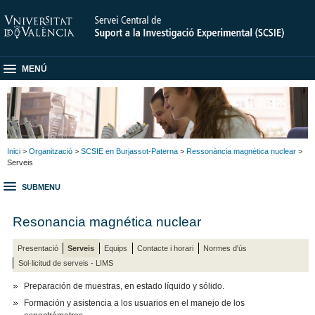
MENÚ
Inici
>
Organització
>
SCSIE en Burjassot-Paterna
>
Ressonància magnètica nuclear
>
Serveis
SUBMENU
Resonancia magnética nuclear
Presentació
Serveis
Equips
Contacte i horari
Normes d'ús
Sol·licitud de serveis - LIMS
Preparación de muestras, en estado líquido y sólido.
Formación y asistencia a los usuarios en el manejo de los