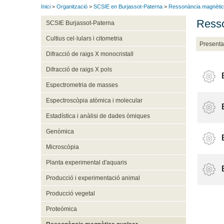
Inici
>
Organització
>
SCSIE en Burjassot-Paterna
>
Ressonància magnètic
Resso
SCSIE Burjassot-Paterna
Cultius cel·lulars i citometria
Presenta
Difracció de raigs X monocristall
Difracció de raigs X pols
Espectrometria de masses
Espectroscòpia atòmica i molecular
Estadística i anàlisi de dades òmiques
Genòmica
Microscòpia
Planta experimental d'aquaris
Producció i experimentació animal
Producció vegetal
Proteòmica