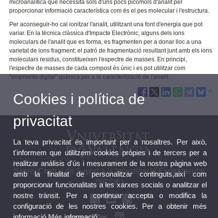
microanalítica que necessita sòls d'uns pocs picomols d'analit per
proporcionar informació característica com és el pes molecular i l'estructura.
Per aconseguir-ho cal ionitzar l'analit, utilitzant una font d'energia que pot
variar. En la tècnica clàssica d'Impacte Electrònic, alguns dels ions
moleculars de l'analit que es forma, es fragmenten per a donar lloc a una
varietat de ions fragment; el patró de fragmentació resultant junt amb els ions
moleculars residus, constitueixen l'espectre de masses. En principi,
l'espectre de masses de cada compost és únic i es pot utilitzar com
"empremta digital" química per a la caracterització de l'analit.
Cookies i política de
privacitat
La teva privacitat és important per a nosaltres. Per això,
t'informem que utilitzem cookies pròpies i de tercers per a
realitzar anàlisis d'ús i mesurament de la nostra pàgina web
Servei Central de Suport a la Investigació Experimental
amb la finalitat de personalitzar continguts,així com
(SCSIE)
proporcionar funcionalitats a les xarxes socials o analitzar el
nostre trànsit. Per a continuar accepta o modifica la
configuració de les nostres cookies. Per a obtenir més
informació
Més informació