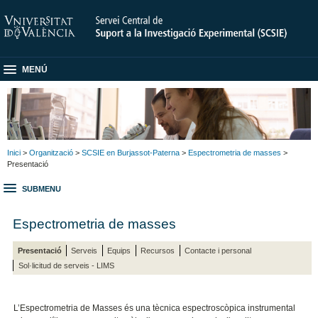
MENÚ
Inici
>
Organització
>
SCSIE en Burjassot-Paterna
>
Espectrometria de masses
>
Presentació
SUBMENU
Espectrometria de masses
Presentació
Serveis
Equips
Recursos
Contacte i personal
Sol·licitud de serveis - LIMS
L’Espectrometria de Masses és una tècnica espectroscòpica instrumental