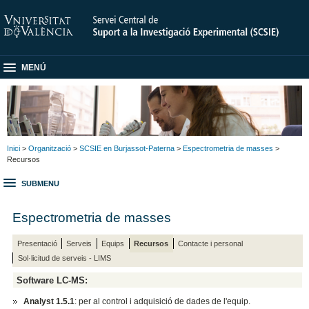
MENÚ
Inici
>
Organització
>
SCSIE en Burjassot-Paterna
>
Espectrometria de masses
>
Recursos
SUBMENU
Espectrometria de masses
Presentació
Serveis
Equips
Recursos
Contacte i personal
Sol·licitud de serveis - LIMS
Software LC-MS:
Analyst 1.5.1
: per al control i adquisició de dades de l'equip.