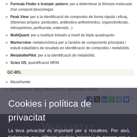
Formula Finder e Isotopic pattern
: per a determinar la fórmula molecular
d'un compost desconegut.
Peak View
: per a la identificació de compostos de forma ràpida i eficaç
(llibreries pròpies: pesticides, antibiotics-anthelmintics, organofosforats,
nitrosamines, perfluorats, esteroids...).
MultiQuant
: per a realitzar treballs a nivell de triple quadrupolo.
Markerview
: metabonòmica per a l'anàlisi de components principals i
estudi estadístics de resultats en identificació de compostos i metabòlits.
MetabolitePilot
: per a la identificació de metabòlits.
Sciex OS
; quantificació MRM.
GC-MS:
MassHunter.
Espectroteca Wiley, lllibreries RTL (pesticides) y Nist.
Cookies i política de
privacitat
La teva privacitat és important per a nosaltres. Per això,