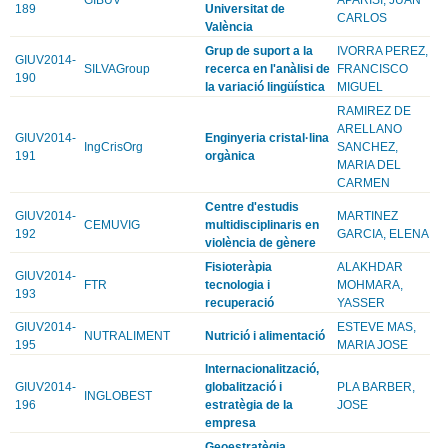
189
Universitat de
CARLOS
València
Grup de suport a la
IVORRA PEREZ,
GIUV2014-
SILVAGroup
recerca en l'anàlisi de
FRANCISCO
190
la variació lingüística
MIGUEL
RAMIREZ DE
ARELLANO
GIUV2014-
Enginyeria cristal·lina
IngCrisOrg
SANCHEZ,
191
orgànica
MARIA DEL
CARMEN
Centre d'estudis
GIUV2014-
MARTINEZ
CEMUVIG
multidisciplinaris en
192
GARCIA, ELENA
violència de gènere
Fisioteràpia
ALAKHDAR
GIUV2014-
FTR
tecnologia i
MOHMARA,
193
recuperació
YASSER
GIUV2014-
ESTEVE MAS,
NUTRALIMENT
Nutrició i alimentació
195
MARIA JOSE
Internacionalització,
GIUV2014-
globalització i
PLA BARBER,
INGLOBEST
196
estratègia de la
JOSE
empresa
Geoestratègia