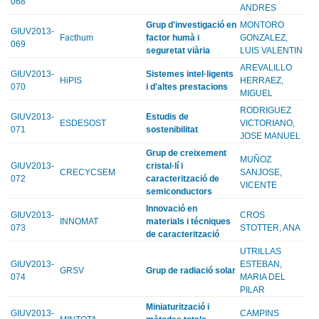
068
ANDRES
Grup d'investigació en
MONTORO
GIUV2013-
Facthum
factor humà i
GONZALEZ,
069
seguretat viària
LUIS VALENTIN
AREVALILLO
GIUV2013-
Sistemes intel·ligents
HiPIS
HERRAEZ,
070
i d'altes prestacions
MIGUEL
RODRIGUEZ
GIUV2013-
Estudis de
ESDESOST
VICTORIANO,
071
sostenibilitat
JOSE MANUEL
Grup de creixement
MUÑOZ
GIUV2013-
cristal·lí i
CRECYCSEM
SANJOSE,
072
caracterització de
VICENTE
semiconductors
Innovació en
GIUV2013-
CROS
INNOMAT
materials i técniques
073
STOTTER, ANA
de caracterització
UTRILLAS
GIUV2013-
ESTEBAN,
GRSV
Grup de radiació solar
074
MARIA DEL
PILAR
Miniaturització i
GIUV2013-
CAMPINS