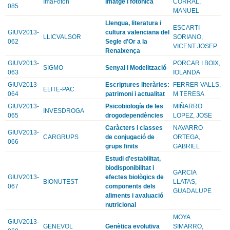
ImaFoton
Imatge i fotonica
CORRAL,
085
MANUEL
Llengua, literatura i
ESCARTI
GIUV2013-
cultura valenciana del
LLICVALSOR
SORIANO,
062
Segle d'Or a la
VICENT JOSEP
Renaixença
GIUV2013-
PORCAR I BOIX,
SIGMO
Senyal i Modelització
063
IOLANDA
GIUV2013-
Escriptures literàries:
FERRER VALLS,
ELITE-PAC
064
patrimoni i actualitat
M TERESA
GIUV2013-
Psicobiología de les
MIÑARRO
INVESDROGA
065
drogodependències
LOPEZ, JOSE
Caràcters i classes
NAVARRO
GIUV2013-
CARGRUPS
de conjugació de
ORTEGA,
066
grups finits
GABRIEL
Estudi d'estabilitat,
biodisponibilitat i
GARCIA
GIUV2013-
efectes biològics de
BIONUTEST
LLATAS,
067
components dels
GUADALUPE
aliments i avaluació
nutricional
MOYA
GIUV2013-
GENEVOL
Genètica evolutiva
SIMARRO,