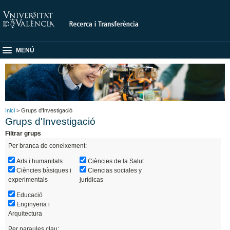
MENÚ
Inici
> Grups d'Investigació
Grups d'Investigació
Filtrar grups
Per branca de coneixement:
Arts i humanitats
Ciències de la Salut
Ciències bàsiques i
Ciencias sociales y
experimentals
jurídicas
Educació
Enginyeria i
Arquitectura
Per paraules clau: