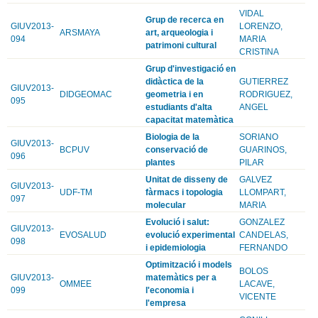
VIDAL
Grup de recerca en
GIUV2013-
LORENZO,
ARSMAYA
art, arqueologia i
094
MARIA
patrimoni cultural
CRISTINA
Grup d'investigació en
didàctica de la
GUTIERREZ
GIUV2013-
DIDGEOMAC
geometria i en
RODRIGUEZ,
095
estudiants d'alta
ANGEL
capacitat matemàtica
Biologia de la
SORIANO
GIUV2013-
BCPUV
conservació de
GUARINOS,
096
plantes
PILAR
Unitat de disseny de
GALVEZ
GIUV2013-
UDF-TM
fàrmacs i topologia
LLOMPART,
097
molecular
MARIA
Evolució i salut:
GONZALEZ
GIUV2013-
EVOSALUD
evolució experimental
CANDELAS,
098
i epidemiologia
FERNANDO
Optimització i models
BOLOS
GIUV2013-
matemàtics per a
OMMEE
LACAVE,
099
l'economia i
VICENTE
l'empresa