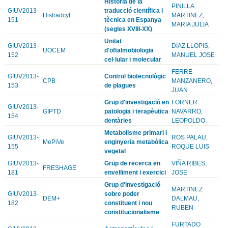
Història de la
PINILLA
GIUV2013-
traducció científica i
Histradcyt
MARTINEZ,
151
tècnica en Espanya
MARIA JULIA
(segles XVIII-XX)
Unitat
GIUV2013-
DIAZ LLOPIS,
UOCEM
d'oftalmobiologia
152
MANUEL JOSE
cel·lular i molecular
FERRE
GIUV2013-
Control biotecnològic
CPB
MANZANERO,
153
de plagues
JUAN
Grup d'investigació en
FORNER
GIUV2013-
GIPTD
patologia i terapèutica
NAVARRO,
154
dentàries
LEOPOLDO
Metabolisme primari i
GIUV2013-
ROS PALAU,
MePiVe
enginyeria metabòlica
155
ROQUE LUIS
vegetal
GIUV2013-
Grup de recerca en
VIÑA RIBES,
FRESHAGE
181
envelliment i exercici
JOSE
Grup d'investigació
MARTINEZ
GIUV2013-
sobre poder
DEM+
DALMAU,
182
constituent i nou
RUBEN
constitucionalisme
FURTADO