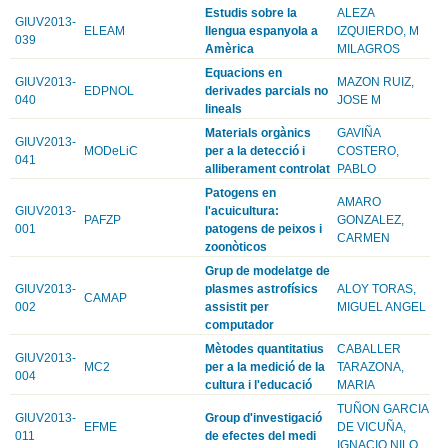
Estudis sobre la
ALEZA
GIUV2013-
ELEAM
llengua espanyola a
IZQUIERDO, M
039
Amèrica
MILAGROS
Equacions en
GIUV2013-
MAZON RUIZ,
EDPNOL
derivades parcials no
040
JOSE M
lineals
Materials orgànics
GAVIÑA
GIUV2013-
MODeLiC
per a la detecció i
COSTERO,
041
alliberament controlat
PABLO
Patogens en
AMARO
GIUV2013-
l'acuicultura:
PAFZP
GONZALEZ,
001
patogens de peixos i
CARMEN
zoonòticos
Grup de modelatge de
GIUV2013-
plasmes astrofísics
ALOY TORAS,
CAMAP
002
assistit per
MIGUEL ANGEL
computador
Mètodes quantitatius
CABALLER
GIUV2013-
MC2
per a la medició de la
TARAZONA,
004
cultura i l'educació
MARIA
TUÑON GARCIA
GIUV2013-
Group d'investigació
EFME
DE VICUÑA,
011
de efectes del medi
IGNACIO NILO