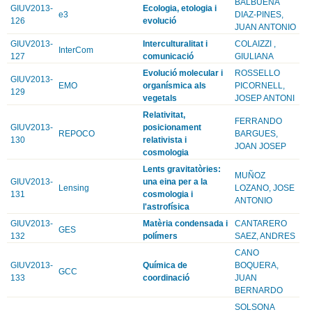
BALBUENA
GIUV2013-
Ecologia, etologia i
e3
DIAZ-PINES,
126
evolució
JUAN ANTONIO
GIUV2013-
Interculturalitat i
COLAIZZI ,
InterCom
127
comunicació
GIULIANA
Evolució molecular i
ROSSELLO
GIUV2013-
EMO
organísmica als
PICORNELL,
129
vegetals
JOSEP ANTONI
Relativitat,
FERRANDO
GIUV2013-
posicionament
REPOCO
BARGUES,
130
relativista i
JOAN JOSEP
cosmologia
Lents gravitatòries:
MUÑOZ
GIUV2013-
una eina per a la
Lensing
LOZANO, JOSE
131
cosmologia i
ANTONIO
l'astrofísica
GIUV2013-
Matèria condensada i
CANTARERO
GES
132
polímers
SAEZ, ANDRES
CANO
GIUV2013-
Química de
BOQUERA,
GCC
133
coordinació
JUAN
BERNARDO
SOLSONA