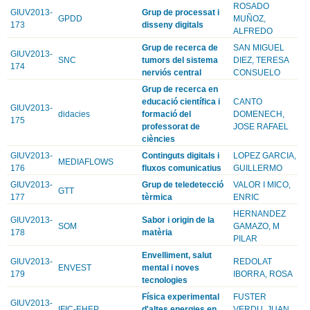
ROSADO
GIUV2013-
Grup de processat i
GPDD
MUÑOZ,
173
disseny digitals
ALFREDO
Grup de recerca de
SAN MIGUEL
GIUV2013-
SNC
tumors del sistema
DIEZ, TERESA
174
nerviós central
CONSUELO
Grup de recerca en
educació científica i
CANTO
GIUV2013-
didacies
formació del
DOMENECH,
175
professorat de
JOSE RAFAEL
ciències
GIUV2013-
Continguts digitals i
LOPEZ GARCIA,
MEDIAFLOWS
176
fluxos comunicatius
GUILLERMO
GIUV2013-
Grup de teledetecció
VALOR I MICO,
GTT
177
tèrmica
ENRIC
HERNANDEZ
GIUV2013-
Sabor i origin de la
SOM
GAMAZO, M
178
matèria
PILAR
Envelliment, salut
GIUV2013-
REDOLAT
ENVEST
mental i noves
179
IBORRA, ROSA
tecnologies
Física experimental
FUSTER
GIUV2013-
IFIC-EHEP
d'altes energies en
VERDU, JUAN