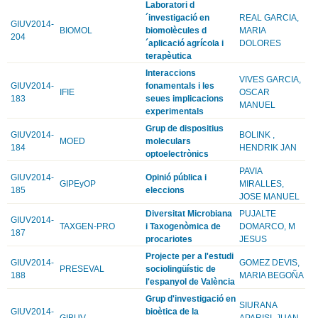
Laboratori d
´investigació en
REAL GARCIA,
GIUV2014-
BIOMOL
biomolècules d
MARIA
204
´aplicació agrícola i
DOLORES
terapèutica
Interaccions
VIVES GARCIA,
GIUV2014-
fonamentals i les
IFIE
OSCAR
183
seues implicacions
MANUEL
experimentals
Grup de dispositius
GIUV2014-
BOLINK ,
MOED
moleculars
184
HENDRIK JAN
optoelectrònics
PAVIA
GIUV2014-
Opinió pública i
GIPEyOP
MIRALLES,
185
eleccions
JOSE MANUEL
Diversitat Microbiana
PUJALTE
GIUV2014-
TAXGEN-PRO
i Taxogenòmica de
DOMARCO, M
187
procariotes
JESUS
Projecte per a l'estudi
GIUV2014-
GOMEZ DEVIS,
PRESEVAL
sociolingüístic de
188
MARIA BEGOÑA
l'espanyol de València
Grup d'investigació en
SIURANA
GIUV2014-
bioètica de la
GIBUV
APARISI, JUAN