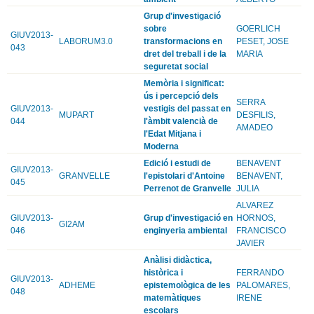
Grup d'investigació
sobre
GOERLICH
GIUV2013-
LABORUM3.0
transformacions en
PESET, JOSE
043
dret del treball i de la
MARIA
seguretat social
Memòria i significat:
ús i percepció dels
SERRA
GIUV2013-
vestigis del passat en
MUPART
DESFILIS,
044
l'àmbit valencià de
AMADEO
l'Edat Mitjana i
Moderna
Edició i estudi de
BENAVENT
GIUV2013-
GRANVELLE
l'epistolari d'Antoine
BENAVENT,
045
Perrenot de Granvelle
JULIA
ALVAREZ
GIUV2013-
Grup d'investigació en
HORNOS,
GI2AM
046
enginyeria ambiental
FRANCISCO
JAVIER
Anàlisi didàctica,
històrica i
FERRANDO
GIUV2013-
ADHEME
epistemològica de les
PALOMARES,
048
matemàtiques
IRENE
escolars