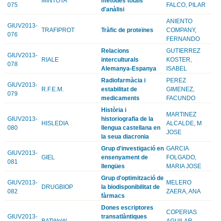
MINTOTA
mètodes totals
075
FALCO, PILAR
d'anàlisi
ANIENTO
GIUV2013-
TRAFIPROT
Tràfic de proteïnes
COMPANY,
076
FERNANDO
Relacions
GUTIERREZ
GIUV2013-
RIALE
interculturals
KOSTER,
078
Alemanya-Espanya
ISABEL
Radiofarmàcia i
PEREZ
GIUV2013-
R.F.E.M.
estabilitat de
GIMENEZ,
079
medicaments
FACUNDO
Història i
MARTINEZ
GIUV2013-
historiografia de la
HISLEDIA
ALCALDE, M
080
llengua castellana en
JOSE
la seua diacronia
Grup d'investigació en
GARCIA
GIUV2013-
GIEL
ensenyament de
FOLGADO,
081
llengües
MARIA JOSE
Grup d'optimització de
GIUV2013-
MELERO
DRUGBIOP
la biodisponibilitat de
082
ZAERA, ANA
fàrmacs
Dones escriptores
COPERIAS
GIUV2013-
transatlàntiques
BATWoW
AGUILAR,