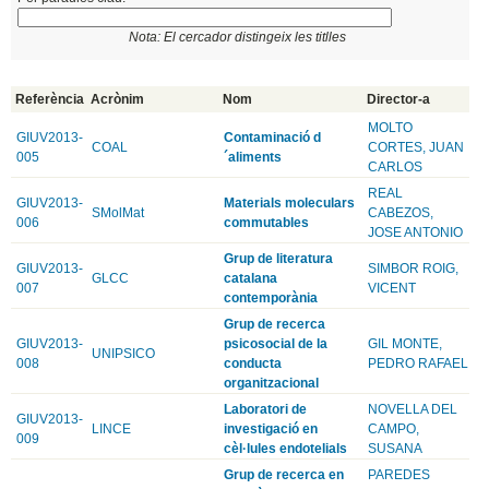
Nota: El cercador distingeix les titlles
Referència
Acrònim
Nom
Director-a
MOLTO
GIUV2013-
Contaminació d
COAL
CORTES, JUAN
005
´aliments
CARLOS
REAL
GIUV2013-
Materials moleculars
SMolMat
CABEZOS,
006
commutables
JOSE ANTONIO
Grup de literatura
GIUV2013-
SIMBOR ROIG,
GLCC
catalana
007
VICENT
contemporània
Grup de recerca
GIUV2013-
psicosocial de la
GIL MONTE,
UNIPSICO
008
conducta
PEDRO RAFAEL
organitzacional
Laboratori de
NOVELLA DEL
GIUV2013-
LINCE
investigació en
CAMPO,
009
cèl·lules endotelials
SUSANA
Grup de recerca en
PAREDES