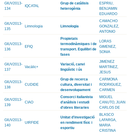
GIUV2013-
Grup de catàlisis
ESPRIU,
IQCATAL
134
heterogènia
BENJAMIN
EDUARDO
CAMACHO
GIUV2013-
Limnologia
Limnologia
GONZALEZ,
135
ANTONIO
Propietats
LORAS
GIUV2013-
termodinàmiques i de
EFIQ
GIMENEZ,
136
transport. Equilibri de
SONIA
fases
JIMENEZ
GIUV2013-
Variació, canvi
Vacàlic+
MARTINEZ,
137
lingüístic i ús
JESUS
Grup de recerca
CARMONA
GIUV2013-
CUDIDE
cultura, diversitat i
RODRIGUEZ,
138
desenvolupament
CARMEN
Consorci italianista
MIGUEL
GIUV2013-
CIAO
d'anàlisis i estudi
CANUTO, JUAN
139
d'obres literaries
CARLOS DE
BLASCO
Unitat d'investigació
GIUV2013-
LAFARGA,
UIRFIDE
en rendiment físic i
140
MARIA
esportiu
CRISTINA