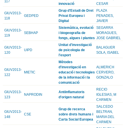
117
innovació
CESAR
Grup d'Estudi de Dret
PLAZA
GIUV2013-
GEDPED
Privat Europeu i
PENADES,
118
Digital
JAVIER
Sistemàtica, evolució
SEGARRA
GIUV2013-
SEBHAP
i biogeografia de
MORAGUES,
119
fongs, algues i plantes
JOSE GABRIEL
Unitat d'investigació
GIUV2013-
BALAGUER
UIPD
de psicologia de
120
SOLA, ISABEL
l'esport
Mètodes
d'investigació en
ALMERICH
GIUV2013-
MIETIC
educació i tecnologies
CERVERO,
122
de la informació i la
GONZALO
comunicació
RECIO
GIUV2013-
Antiinflamatoris
NAPRODIN
IGLESIAS, M
123
d'origen natural
CARMEN
SALCEDO
Grup de recerca
GIUV2013-
BELTRAN,
CSE
sobre drets humans i
148
MARIA DEL
Carta Social Europea
CARMEN