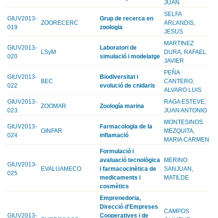
JUAN
SELFA
GIUV2013-
Grup de recerca en
ZOORECERC
ARLANDIS,
019
zoologia
JESUS
MARTINEZ
GIUV2013-
Laboratori de
LSyM
DURA, RAFAEL
020
simulació i modelatge
JAVIER
PEÑA
GIUV2013-
Biodiversitat i
BEC
CANTERO,
022
evolució de cnidaris
ALVARO LUIS
GIUV2013-
RAGA ESTEVE,
ZOOMAR
Zoología marina
023
JUAN ANTONIO
MONTESINOS
GIUV2013-
Farmacologia de la
GINFAR
MEZQUITA,
024
inflamació
MARIA CARMEN
Formulació i
avaluació tecnològica
MERINO
GIUV2013-
EVALUAMECO
i farmacocinètica de
SANJUAN,
025
medicaments i
MATILDE
cosmètics
Emprenedoria,
Direcció d'Empreses
CAMPOS
GIUV2013-
Cooperatives i de