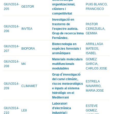
GIUV2014-
organitzacional,
PUIG BLANCO,
GESTOR
205
clústers i
FRANCISCO
competitivitat
Investigació en
trastorns de
PASTOR
GIUV2014-
INVTEA
l'espectre autista.
CEREZUELA,
206
Grup de recerca Inma
GEMMA
Fernández.
Biotecnologia en
ARRILLAGA
GIUV2014-
BIOFORA
espècies forestals i
MATEOS,
207
aromàtiques
ISABEL
Materials moleculars
GOMEZ
GIUV2014-
M4
multifuncionals
GARCIA,
208
modulables
CARLOS JOSE
Grup d´investigació
del canvi climàtic,
ESTRELA
GIUV2014-
riscos meteorològics
CLIMAMET
NAVARRO,
209
e inputs al sistema
MARIA JOSE
hidrològic en el
Mediterrani
Laboratori
ESTEVE
GIUV2014-
d'electrònica
LEII
GOMEZ,
210
industrial i