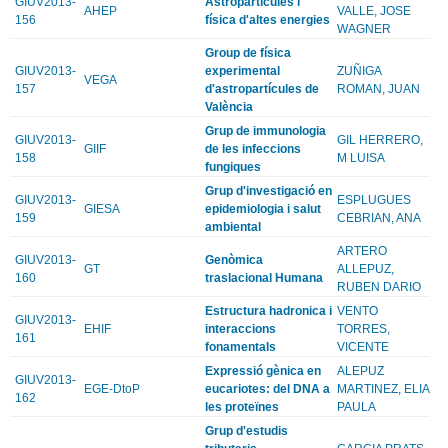
GIUV2013-
Astropartícules i
AHEP
VALLE, JOSE
156
física d'altes energies
WAGNER
Group de física
GIUV2013-
experimental
ZUÑIGA
VEGA
157
d'astropartícules de
ROMAN, JUAN
València
Grup de immunologia
GIUV2013-
GIL HERRERO,
GIIF
de les infeccions
158
M LUISA
fungiques
Grup d'investigació en
GIUV2013-
ESPLUGUES
GIESA
epidemiologia i salut
159
CEBRIAN, ANA
ambiental
ARTERO
GIUV2013-
Genòmica
GT
ALLEPUZ,
160
traslacional Humana
RUBEN DARIO
Estructura hadronica i
VENTO
GIUV2013-
EHIF
interaccions
TORRES,
161
fonamentals
VICENTE
Expressió gènica en
ALEPUZ
GIUV2013-
EGE-DtoP
eucariotes: del DNA a
MARTINEZ, ELIA
162
les proteïnes
PAULA
Grup d'estudis