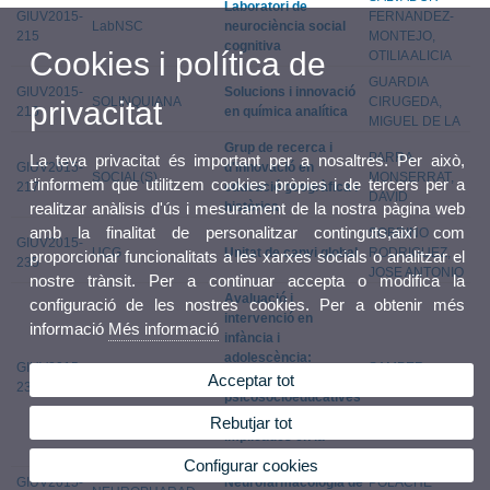
Laboratori de
GIUV2015-
FERNANDEZ-
LabNSC
neurociència social
215
MONTEJO,
cognitiva
Cookies i política de
OTILIA ALICIA
GUARDIA
GIUV2015-
Solucions i innovació
SOLINQUIANA
CIRUGEDA,
privacitat
216
en química analítica
MIGUEL DE LA
Grup de recerca i
PARRA
La teva privacitat és important per a nosaltres. Per això,
GIUV2015-
d'innovació en
SOCIAL(S)
MONSERRAT,
t'informem que utilitzem cookies pròpies i de tercers per a
217
educació geogràfica i
DAVID
històrica
realitzar anàlisis d'ús i mesurament de la nostra pàgina web
amb la finalitat de personalitzar continguts,així com
SOBRINO
GIUV2015-
UCG
Unitat de canvi global
RODRIGUEZ,
proporcionar funcionalitats a les xarxes socials o analitzar el
235
JOSE ANTONIO
nostre trànsit. Per a continuar accepta o modifica la
Avaluació i
configuració de les nostres cookies. Per a obtenir més
intervenció en
informació
Més informació
infància i
adolescència:
GIUV2015-
SAMPER
EVAIN
Variables
Acceptar tot
236
GARCIA, PAULA
psicosocioeducatives
i emocionals
Rebutjar tot
implicades en la
conducta prosocial
Configurar cookies
GIUV2015-
Neurofarmacologia de
POLACHE