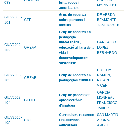
083
britàniques i
MARIA JOSE
americanes
Grup de recerca
DE VERDA
GIUV2013-
GPF
sobre persona i
BEAMONTE,
101
famlilia
JOSE RAMON
Grup de recerca en
pedagogia
universitària,
GARGALLO
GIUV2013-
GREAV
educació al llarg de la
LOPEZ,
102
vida i
BERNARDO
desenvolupament
sostenible
HUERTA
GIUV2013-
Grup de recerca en
RAMON,
CREARI
103
pedagogies culturals
RICARD
VICENT
GARCIA
Grup de processat
GIUV2013-
MONREAL,
GPOEI
optoelectrònic
104
FRANCISCO
d'imatges
JAVIER
Currículum, recursos
SAN MARTIN
GIUV2013-
CRIE
i institucions
ALONSO,
105
educatives
ANGEL