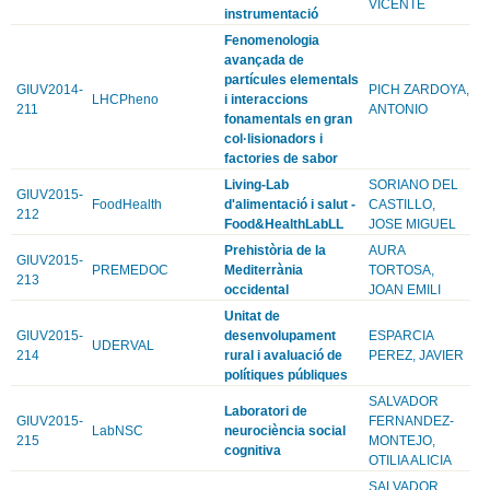
VICENTE
instrumentació
Fenomenologia
avançada de
partícules elementals
GIUV2014-
PICH ZARDOYA,
LHCPheno
i interaccions
211
ANTONIO
fonamentals en gran
col·lisionadors i
factories de sabor
Living-Lab
SORIANO DEL
GIUV2015-
FoodHealth
d'alimentació i salut -
CASTILLO,
212
Food&HealthLabLL
JOSE MIGUEL
Prehistòria de la
AURA
GIUV2015-
PREMEDOC
Mediterrània
TORTOSA,
213
occidental
JOAN EMILI
Unitat de
GIUV2015-
desenvolupament
ESPARCIA
UDERVAL
214
rural i avaluació de
PEREZ, JAVIER
polítiques públiques
SALVADOR
Laboratori de
GIUV2015-
FERNANDEZ-
LabNSC
neurociència social
215
MONTEJO,
cognitiva
OTILIA ALICIA
SALVADOR