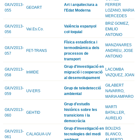
GIUV2013-
Art i arquitectura a
FERRER
GEOART
055
l'Edat Moderna
LOZANO, MARIA
MERCEDES
BRIZ GOMEZ,
GIUV2013-
València espanyol
Val.Es.Co.
EMILIO
056
col·loquial
ANTONIO
Física estadística i
MANZANARES
GIUV2013-
termodinàmica dels
FET-TRANS
ANDREU, JOSE
057
processos de
ANTONIO
transport
Grup d'investigació en
GIUV2013-
LACOMBA
InMIDE
migració i cooperació
058
VAZQUEZ, JOAN
al desenvolupament
GILABERT
GIUV2013-
Grup de teledetecció
UV-ERS
NAVARRO,
059
ambiental
MARIA AMPARO
Grup d'estudis
MARTI
GIUV2013-
històrics sobre les
GEHTID
BATALLER,
060
transicions i la
AURELIO
democràcia
Grup d'investigació en
BOUZAS
GIUV2013-
CALAGUA-UV
tecnologies del medi
BLANCO,
061
ambient
ALBERTO