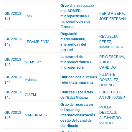
Grup d' investigació
en LADMER,
GIUV2013-
PERIS RIBERA,
LMN
micropartÍcules i
141
JOSE ESTEBAN
nanopartÍcules de
fàrmacs
Regulació
REVUELTA
GIUV2013-
mediambiental,
LEGAMBIENTAL
PEREZ,
142
energètica i del
INMACULADA
territori
Laboratori de
REIG ESCRIVA,
GIUV2013-
MEMSLab
microelectrònica i
ABILIO
143
microsensors
CANDIDO
PUJANTE
GIUV2013-
Hibridacions culturals
Hybrida
GONZALEZ,
144
i identitats migrants
DOMINGO
GIUV2013-
Cultures i societats
FURIO DIEGO,
CiSEM
145
de l'Edat Mitjana
ANTONI JOSEP
Grup de recerca en
MOLLA
màrqueting,
GIUV2013-
DESCALS,
MARKINADIS
internacionalització i
146
ALEJANDRO
gestió del canal de
MANUEL
distribució