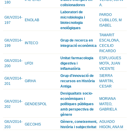
180
colisionadores
A.
Laboratori de
PARDO
GIUV2014-
microbiologia i
ENOLAB
CUBILLOS, M
197
biotecnologia
ISABEL
enològiques
TAMARIT
GIUV2014-
Grup de recerca en
ESCALONA,
INTECO
199
integració econòmica
CECILIO
RICARDO
Unitat farmacologia
ESPLUGUES
GIUV2014-
UFDI
digestiva i
MOTA, JUAN
200
inflamatòria
VICENTE
Grup d'innovació de
SIERRA
GIUV2014-
GIRHA
recursos en Història
MARTIN,
201
Antiga
CESAR
Desigualtats socio-
econòmiques i
MORIANA
GIUV2014-
GENDESPOL
polítiques públiques
MATEO,
202
amb perspectiva de
GABRIELA
gènere
GIUV2014-
Gènere, coneixement,
AGUADO
GECOHIS
203
història i subjectivitat
HIGON, ANA M