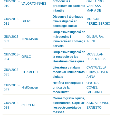
GIUV2013-
ortodòncia i
GALLARDO,
VALORTO-INVES
010
practicum de pacients
VANESSA
infantils
MARIA DE
Dissenys i tècniques
GIUV2013-
MURGUI
DITIPS
d'investigació en
031
PEREZ, SERGIO
psicologia social
Grup d'investigació en
GIUV2013-
màrqueting i
GIL SAURA,
INNOMARK
033
innovació en comerç i
IRENE
serveis
Grup d'investigació en
GIUV2013-
MOVELLAN
GIRLC
la recepció de les
034
LUIS, MIREIA
literatures clàssiques
Literatura catalana
CANTAVELLA
GIUV2013-
LICAMEHD
medieval i humanitats
CHIVA, ROSER
035
digitals
ANNA
Història conceptual i
ONCINA
GIUV2013-
HistConcep
crítica de la
COVES,
037
modernitat
FAUSTINO
Cromatografia liquida,
GIUV2013-
electroforesi Capil·lar
SIMO ALFONSO,
CLECEM
038
i espectrometria de
ERNESTO
masses