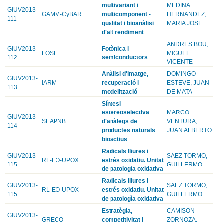
multivariant i
MEDINA
GIUV2013-
GAMM-CyBAR
multicomponent -
HERNANDEZ,
111
qualitat i bioanàlisi
MARIA JOSE
d'alt rendiment
ANDRES BOU,
GIUV2013-
Fotònica i
FOSE
MIGUEL
112
semiconductors
VICENTE
Anàlisi d'imatge,
DOMINGO
GIUV2013-
IARM
recuperació i
ESTEVE, JUAN
113
modelització
DE MATA
Síntesi
estereoselectiva
MARCO
GIUV2013-
SEAPNB
d'anàlegs de
VENTURA,
114
productes naturals
JUAN ALBERTO
bioactius
Radicals lliures i
GIUV2013-
SAEZ TORMO,
RL-EO-UPOX
estrés oxidatiu. Unitat
115
GUILLERMO
de patologìa oxidativa
Radicals lliures i
GIUV2013-
SAEZ TORMO,
RL-EO-UPOX
estrés oxidatiu. Unitat
115
GUILLERMO
de patologìa oxidativa
Estratègia,
CAMISON
GIUV2013-
GRECO
competitivitat i
ZORNOZA,