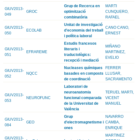
Grup de Recerca en
MARTI
GIUV2013-
GROC
optimització
CUNQUERO,
049
combinatòria
RAFAEL
Unitat de investigació
GIUV2013-
CANO CANO,
ECOLAB
d'economia del treball
050
ERNEST
i política laboral
Estudis francesos
MIÑANO
GIUV2013-
literaris i
EFRAREME
MARTINEZ,
051
traductològics:
EVELIO
recepció i mediació
Nucleases químiques
FERRER
GIUV2013-
NQCC
basades en composts
LLUSAR,
052
de coordinació
SACRAMENTO
Laboratori de
neuroanatomia
TERUEL MARTI,
GIUV2013-
NEUROFUNC
funcional comparada
VICENT
053
de la Universitat de
MANUEL
València
Grup
NAVARRO
GIUV2013-
GEO
d'electromagnetisme i
CAMBA,
084
ones
ENRIQUE
MARTINEZ
GIUV2013-