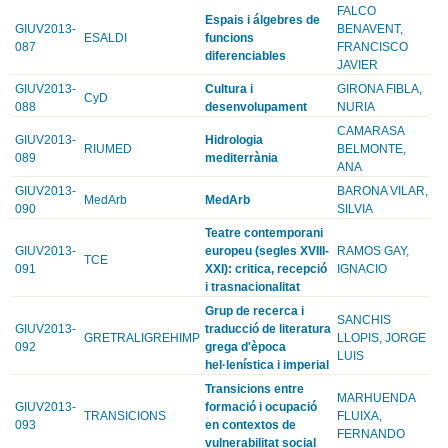
FALCO
Espais i álgebres de
GIUV2013-
BENAVENT,
ESALDI
funcions
087
FRANCISCO
diferenciables
JAVIER
GIUV2013-
Cultura i
GIRONA FIBLA,
CyD
088
desenvolupament
NURIA
CAMARASA
GIUV2013-
Hidrologia
RIUMED
BELMONTE,
089
mediterrània
ANA
GIUV2013-
BARONA VILAR,
MedArb
MedArb
090
SILVIA
Teatre contemporani
GIUV2013-
europeu (segles XVIII-
RAMOS GAY,
TCE
091
XXI): critica, recepció
IGNACIO
i trasnacionalitat
Grup de recerca i
SANCHIS
GIUV2013-
traducció de literatura
GRETRALIGREHIMP
LLOPIS, JORGE
092
grega d'època
LUIS
hel·lenística i imperial
Transicions entre
MARHUENDA
GIUV2013-
formació i ocupació
TRANSICIONS
FLUIXA,
093
en contextos de
FERNANDO
vulnerabilitat social