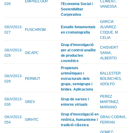
EMPRECOOP
CLIMENT,
026
l'Economia Social i
VANESSA
Sostenibilitat
Corporativa
GARCIA
GIUV2013-
Estudis fonamentals
ALVAREZ-
FUSCHROM
027
en cromatografia
COQUE, M
CELIA
Grup d'investigació
CHISVERT
GIUV2013-
per al control analític
GICAPC
SANIA,
028
de productes
ALBERTO
cosmètics
Propietats
aritmètiques i
BALLESTER
GIUV2013-
PERMUT
estructurals dels
BOLINCHES,
029
grups, semigrups i
ADOLFO
brides. Aplicacions
PEREZ
GIUV2013-
Grup de xarxes i
GREV
MARTINEZ,
030
entorns virtuals
MARIANO
Grup d'investigació en
GIUV2013-
GRAU CODINA,
GIRHTC
retòrica, humanisme i
054
FERRAN
tradició clàssica
GOMEZ-