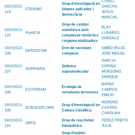
CONILL
Grup d'investigació en
GIUV2013-
SANCHO,
ETIDEMO
ètiques aplicades i
124
JESUS
democràcia
MARCIAL
Grup de catàlisi
BLAY
GIUV2013-
asimètrica amb
AsymCat
LLINARES,
125
complexos metàl·lics
GONZALO
i organocatalitzadors
GIUV2013-
Dret de societats
EMBID IRUJO,
DERSOCOM
106
comparat
JOSE MIGUEL
GARCIA-
GIUV2013-
Química
ESPAÑA
SUPRAMOL
107
supramolecular
MONSONIS,
ENRIQUE
BARBA
GIUV2013-
Ecologia de
ECOTERAM
CAMPOS,
108
vertebrats terrestres
EMILIO
MORENO
GIUV2013-
Grup d'Investigació en
SCIENCEFLOWS
CASTRO,
109
Cultura Científica
CAROLINA
GIUV2013-
Grup de reactivitat
PEREZ PRIETO,
GRFQ
110
fotoquímica
JULIA
Grup d'anàlisi