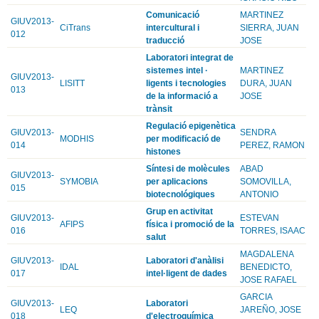
Comunicació
MARTINEZ
GIUV2013-
CiTrans
intercultural i
SIERRA, JUAN
012
traducció
JOSE
Laboratori integrat de
sistemes intel ·
MARTINEZ
GIUV2013-
LISITT
ligents i tecnologies
DURA, JUAN
013
de la informació a
JOSE
trànsit
Regulació epigenètica
GIUV2013-
SENDRA
MODHIS
per modificació de
014
PEREZ, RAMON
histones
Síntesi de molècules
ABAD
GIUV2013-
SYMOBIA
per aplicacions
SOMOVILLA,
015
biotecnológiques
ANTONIO
Grup en activitat
GIUV2013-
ESTEVAN
AFIPS
física i promoció de la
016
TORRES, ISAAC
salut
MAGDALENA
GIUV2013-
Laboratori d'anàlisi
IDAL
BENEDICTO,
017
intel·ligent de dades
JOSE RAFAEL
GARCIA
GIUV2013-
Laboratori
LEQ
JAREÑO, JOSE
018
d'electroquímica