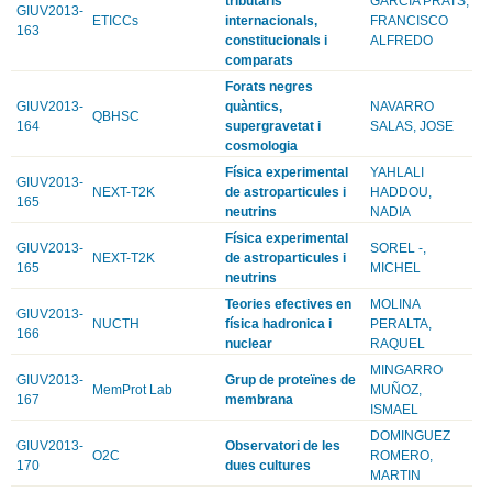
tributaris
GARCIA PRATS,
GIUV2013-
ETICCs
internacionals,
FRANCISCO
163
constitucionals i
ALFREDO
comparats
Forats negres
GIUV2013-
quàntics,
NAVARRO
QBHSC
164
supergravetat i
SALAS, JOSE
cosmologia
Física experimental
YAHLALI
GIUV2013-
NEXT-T2K
de astroparticules i
HADDOU,
165
neutrins
NADIA
Física experimental
GIUV2013-
SOREL -,
NEXT-T2K
de astroparticules i
165
MICHEL
neutrins
Teories efectives en
MOLINA
GIUV2013-
NUCTH
física hadronica i
PERALTA,
166
nuclear
RAQUEL
MINGARRO
GIUV2013-
Grup de proteïnes de
MemProt Lab
MUÑOZ,
167
membrana
ISMAEL
DOMINGUEZ
GIUV2013-
Observatori de les
O2C
ROMERO,
170
dues cultures
MARTIN