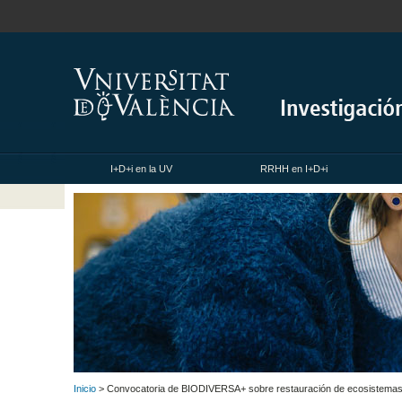
I+D+i en la UV
RRHH en I+D+i
Inicio
> Convocatoria de BIODIVERSA+ sobre restauración de ecosistema