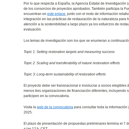
Por lo que respecta a España, la Agencia Estatal de Investigación 
de los consorcios de proyectos aprobados. También participa la Fu
encuentran en
este enlace
, junto con el resto de información relat
integración en las prácticas de restauración de la naturaleza para
atención a la sostenibilidad a largo plazo ya los esfuerzos de resta
evaluación.
Los temas de investigación son los que se enumeran a continuaci
Topic 1: Setting restoration targets and measuring success
Topic 2: Scaling and transferability of nature restoration efforts
Topic 3: Long-term sustainability of restoration efforts
El proyecto debe ser transnacional e involucrar a socios elegibles d
menos tres organizaciones de financiación diferentes; incluyendo
participen en la convocatoria.
Visita la
web de la convocatoria
para consultar toda la información y
2025.
El plazo de presentación de propuestas preliminares termina el 7 d
a las 12 h. CET.