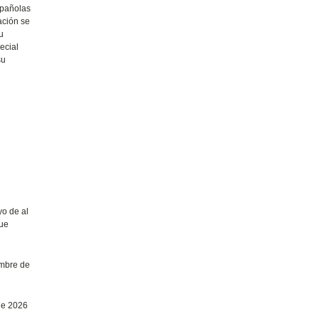
spañolas
ación se
u
ecial
su
yo de al
que
embre de
 de 2026