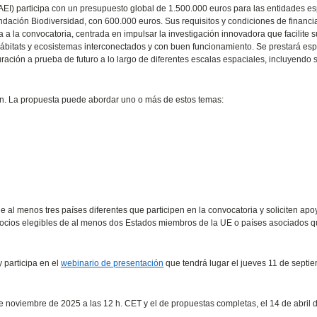
(AEI) participa con un presupuesto global de 1.500.000 euros para las entidades e
ndación Biodiversidad, con 600.000 euros. Sus requisitos y condiciones de financi
iva a la convocatoria, centrada en impulsar la investigación innovadora que facilite s
 hábitats y ecosistemas interconectados y con buen funcionamiento. Se prestará esp
uración a prueba de futuro a lo largo de diferentes escalas espaciales, incluyendo 
ón. La propuesta puede abordar uno o más de estos temas:
e al menos tres países diferentes que participen en la convocatoria y soliciten apo
 socios elegibles de al menos dos Estados miembros de la UE o países asociados 
 participa en el
webinario de presentación
que tendrá lugar el jueves 11 de septi
e noviembre de 2025 a las 12 h. CET y el de propuestas completas, el 14 de abril