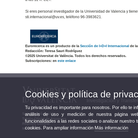
Si eres personal investigador de la Universidad de Valencia y tien
sti.internacional@uv.es, teléfono 96-3983621.
Eurorecerca es un producto de la
Sección de I+D+I Internacional
de la
Redacción: Teresa Sauri Rodríguez
©2025 Universitat de València. Todos los derechos reservados.
Subscripciones: en
este enlace
Cookies y política de priva
Investigación y Transfe
Tu privacidad es importante para nosotros. Por ello te i
análisis de uso y medición de nuestra página web
Sede Electrónica UV
Tablón Oficial de Anuncios
funcionalidades a las redes sociales o analizar nuestro 
Registro General
cookies. Para ampliar información
Más información
Normativa