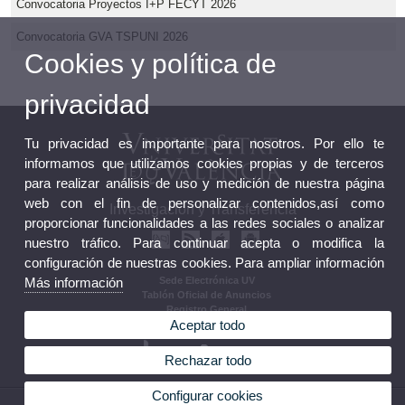
Convocatoria Proyectos I+P FECYT 2026
Convocatoria GVA TSPUNI 2026
Cookies y política de
privacidad
Tu privacidad es importante para nosotros. Por ello te
informamos que utilizamos cookies propias y de terceros
para realizar análisis de uso y medición de nuestra página
web con el fin de personalizar contenidos,así como
Investigación y Transferencia
proporcionar funcionalidades a las redes sociales o analizar
nuestro tráfico. Para continuar acepta o modifica la
configuración de nuestras cookies. Para ampliar información
Más información
Sede Electrónica UV
Tablón Oficial de Anuncios
Registro General
Aceptar todo
Normativa
Rechazar todo
Configurar cookies
© 2026 UV. - Av. Blasco Ibañez, 13, Nivell 2. 46010 Valencia.