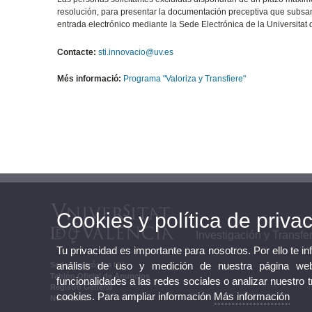
resolución, para presentar la documentación preceptiva que subsane
entrada electrónico mediante la Sede Electrónica de la Universitat
Contacte:
sti.innovacio@uv.es
Més informació:
Programa "Valoriza y Transfiere"
Cookies y política de priva
Investigación y Transfe
Tu privacidad es importante para nosotros. Por ello te i
análisis de uso y medición de nuestra página web
Sede Electrónica UV
Tablón Oficial de Anuncios
funcionalidades a las redes sociales o analizar nuestro 
Registro General
cookies. Para ampliar información
Más información
Normativa