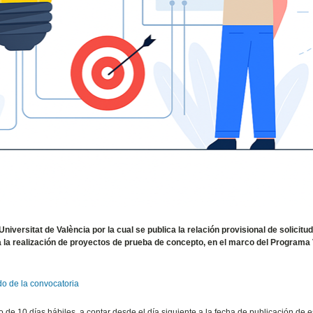
iversitat de València por la cual se publica la relación provisional de solicitu
a la realización de proyectos de prueba de concepto, en el marco del Programa 
do de la convocatoria
de 10 días hábiles, a contar desde el día siguiente a la fecha de publicación de e