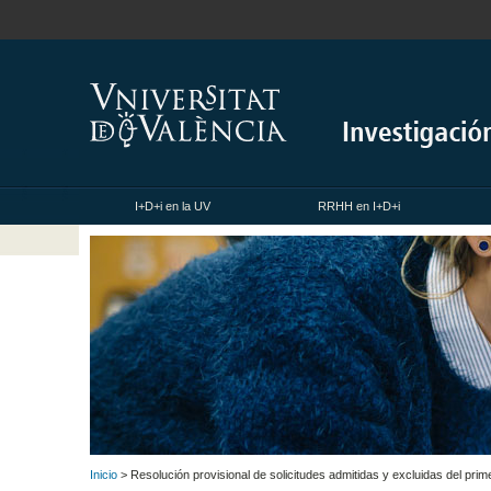
I+D+i en la UV
RRHH en I+D+i
Inicio
> Resolución provisional de solicitudes admitidas y excluidas del pri