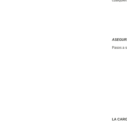
cualquier
ASEGURA
Pasos a se
LA CARG