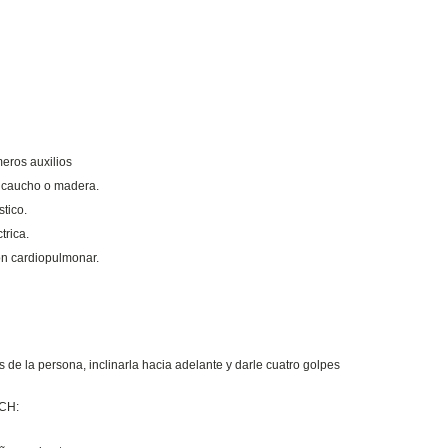
meros auxilios
de caucho o madera.
stico.
trica.
ión cardiopulmonar.
de la persona, inclinarla hacia adelante y darle cuatro golpes
ICH: