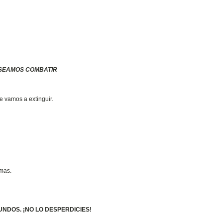
ESEAMOS COMBATIR
e vamos a extinguir.
amas.
UNDOS. ¡NO LO DESPERDICIES!