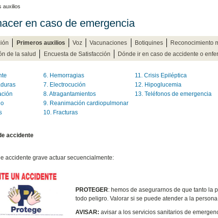
 auxilios
acer en caso de emergencia
ción
Primeros auxilios
Voz
Vacunaciones
Botiquines
Reconocimiento 
n de la salud
Encuesta de Satisfacción
Dónde ir en caso de accidente o enfe
nte
6. Hemorragias
11. Crisis Epiléptica
duras
7. Electrocución
12. Hipoglucemia
ación
8. Atragantamientos
13. Teléfonos de emergencia
io
9. Reanimación cardiopulmonar
as
10. Fracturas
de accidente
e accidente grave actuar secuencialmente:
PROTEGER
: hemos de asegurarnos de que tanto la
todo peligro. Valorar si se puede atender a la persona 
AVISAR:
avisar a los servicios sanitarios de emergenc