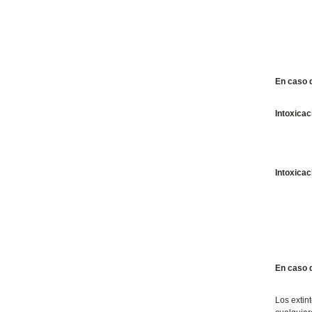
En caso d
Intoxicac
I
ntoxicac
En caso 
Los extin