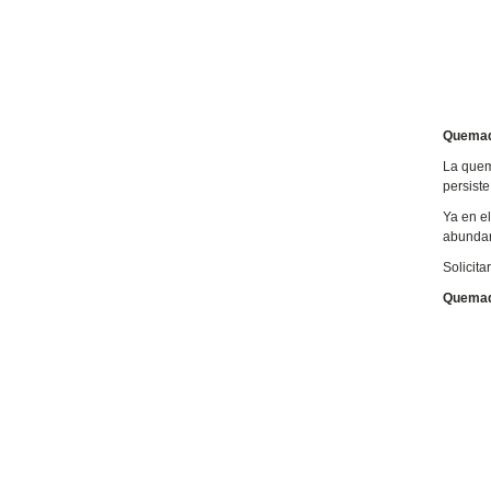
Quemad
La quema
persist
Ya en e
abundant
Solicita
Quemad