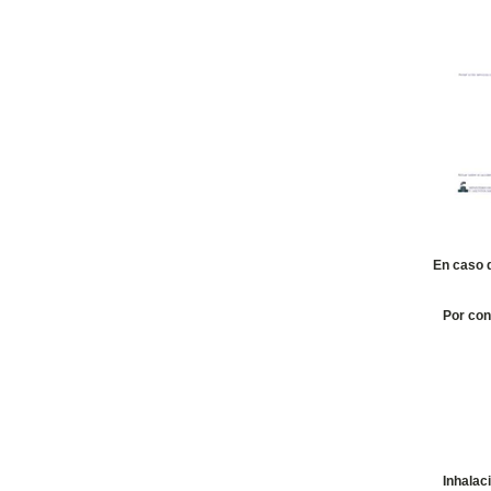
En caso 
Por con
Inhalac