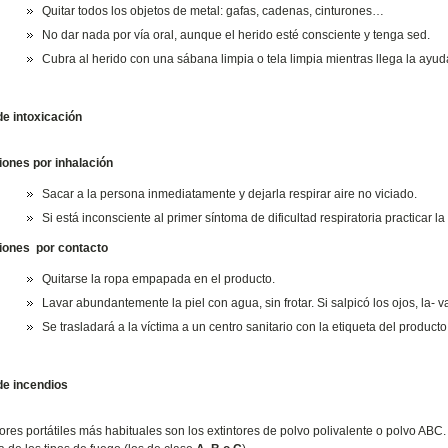
Quitar todos los objetos de metal: gafas, cadenas, cinturones…
No dar nada por vía oral, aunque el herido esté consciente y tenga sed.
Cubra al herido con una sábana limpia o tela limpia mientras llega la ayud
e intoxicación
iones por inhalación
Sacar a la persona inmediatamente y dejarla respirar aire no viciado.
Si está inconsciente al primer síntoma de dificultad respiratoria practicar la
iones por contacto
Quitarse la ropa empapada en el producto.
Lavar abundantemente la piel con agua, sin frotar. Si salpicó los ojos, la-
Se trasladará a la víctima a un centro sanitario con la etiqueta del producto
de incendios
tores portátiles más habituales son los extintores de polvo polivalente o polvo AB