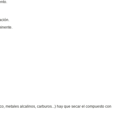
nto.
ación.
minente.
o, metales alcalinos, carburos...) hay que secar el compuesto con