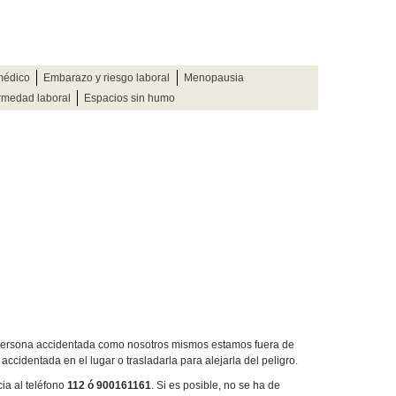
médico
Embarazo y riesgo laboral
Menopausia
rmedad laboral
Espacios sin humo
 persona accidentada como nosotros mismos estamos fuera de
accidentada en el lugar o trasladarla para alejarla del peligro.
ia al teléfono
112 ó 900161161
. Si es posible, no se ha de