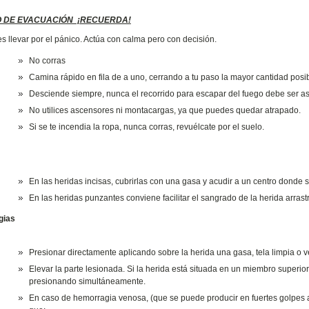
 DE EVACUACIÓN ¡RECUERDA!
es llevar por el pánico. Actúa con calma pero con decisión.
No corras
Camina rápido en fila de a uno, cerrando a tu paso la mayor cantidad posib
Desciende siempre, nunca el recorrido para escapar del fuego debe ser a
No utilices ascensores ni montacargas, ya que puedes quedar atrapado.
Si se te incendia la ropa, nunca corras, revuélcate por el suelo.
En las heridas incisas, cubrirlas con una gasa y acudir a un centro donde se 
En las heridas punzantes conviene facilitar el sangrado de la herida arras
gias
Presionar directamente aplicando sobre la herida una gasa, tela limpia o 
Elevar la parte lesionada. Si la herida está situada en un miembro superior 
presionando simultáneamente.
En caso de hemorragia venosa, (que se puede producir en fuertes golpes ab