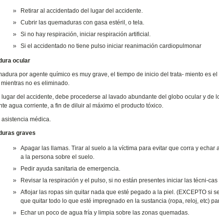
Retirar al accidentado del lugar del accidente.
Cubrir las quemaduras con gasa estéril, o tela.
Si no hay respiración, iniciar respiración artificial.
Si el accidentado no tiene pulso iniciar reanimación cardiopulmonar
ura ocular
dura por agente químico es muy grave, el tiempo de inicio del trata- miento es el 
e mientras no es eliminado.
l lugar del accidente, debe procederse al lavado abundante del globo ocular y de l
e agua corriente, a fin de diluir al máximo el producto tóxico.
r asistencia médica.
uras graves
Apagar las llamas. Tirar al suelo a la víctima para evitar que corra y echa
a la persona sobre el suelo.
Pedir ayuda sanitaria de emergencia.
Revisar la respiración y el pulso, si no están presentes iniciar las técni-
Aflojar las ropas sin quitar nada que esté pegado a la piel. (EXCEPTO si 
que quitar todo lo que esté impregnado en la sustancia (ropa, reloj, etc) pa
Echar un poco de agua fría y limpia sobre las zonas quemadas.