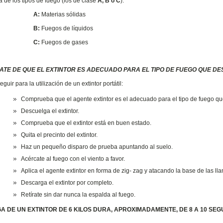
a de los tipos de fuego (los de clase
A, B o C
).
A:
Materias sólidas
B:
Fuegos de líquidos
C:
Fuegos de gases
TE DE QUE EL EXTINTOR ES ADECUADO PARA EL TIPO DE FUEGO QUE D
guir para la utilización de un extintor portátil:
Comprueba que el agente extintor es el adecuado para el tipo de fuego qu
Descuelga el extintor.
Comprueba que el extintor está en buen estado.
Quita el precinto del extintor.
Haz un pequeño disparo de prueba apuntando al suelo.
Acércate al fuego con el viento a favor.
Aplica el agente extintor en forma de zig- zag y atacando la base de las ll
Descarga el extintor por completo.
Retírate sin dar nunca la espalda al fuego.
A DE UN EXTINTOR DE 6 KILOS DURA, APROXIMADAMENTE, DE 8 A 10 SEG