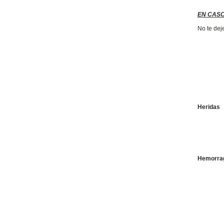
EN CASO
No te dej
Heridas
Hemorra