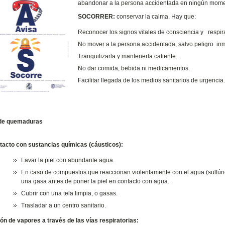
abandonar a la persona accidentada en ningún mome
SOCORRER:
conservar la calma. Hay que:
Reconocer los signos vitales de consciencia y respir
No mover a la persona accidentada, salvo peligro in
Tranquilizarla y mantenerla caliente.
No dar comida, bebida ni medicamentos.
Facilitar llegada de los medios sanitarios de urgencia.
de quemaduras
tacto con sustancias químicas (cáusticos):
Lavar la piel con abundante agua.
En caso de compuestos que reaccionan violentamente con el agua (sulfúric
una gasa antes de poner la piel en contacto con agua.
Cubrir con una tela limpia, o gasas.
Trasladar a un centro sanitario.
ión de vapores a través de las vías respiratorias: