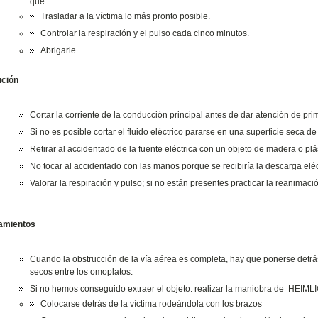
que:
Trasladar a la víctima lo más pronto posible.
Controlar la respiración y el pulso cada cinco minutos.
Abrigarle
ución
Cortar la corriente de la conducción principal antes de dar atención de pri
Si no es posible cortar el fluido eléctrico pararse en una superficie seca 
Retirar al accidentado de la fuente eléctrica con un objeto de madera o plá
No tocar al accidentado con las manos porque se recibiría la descarga eléc
Valorar la respiración y pulso; si no están presentes practicar la reanimac
amientos
Cuando la obstrucción de la vía aérea es completa, hay que ponerse detrás 
secos entre los omoplatos.
Si no hemos conseguido extraer el objeto: realizar la maniobra de HEIML
Colocarse detrás de la víctima rodeándola con los brazos