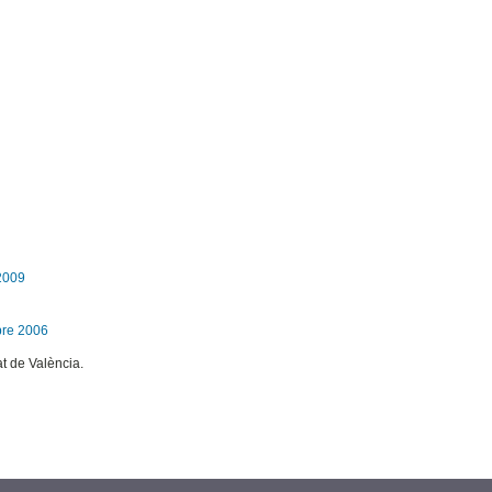
-2009
bre 2006
at de València.