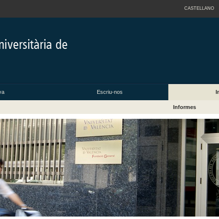
CASTELLANO
va
Escriu-nos
I
Informes