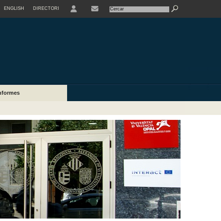
ENGLISH
DIRECTORI
USER
nformes