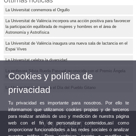
Últimas noticias
La Universitat conmemora el Orgullo
La Universitat de València incorpora una acción positiva para favorecer
la participación equilibrada de mujeres y hombres en el área de
Astronomía y Astrofísica
La Universitat de València inaugura una nueva sala de lactancia en el
Espai Vives
La Universitat celebra la diversidad
La profesora Silvia Rueda Pascual reconocida con el Premio Ángela
Cookies y política de
Ruiz Robles 2026
privacidad
La Universitat conmemora el Día del Pueblo Gitano
Tu privacidad es importante para nosotros. Por ello te
informamos que utilizamos cookies propias y de terceros
para realizar análisis de uso y medición de nuestra página
web con el fin de personalizar contenidos,así como
proporcionar funcionalidades a las redes sociales o analizar