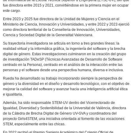
de Informática de la Escola Tècnica Superior d’Enginyeria (ETSE-UV), del que
fue directora entre 2015 y 2021, convirtiéndose en la primera mujer en ocupar
este cargo.
Entre 2023 y 2025 fue directora de la Unidad de Mujeres y Ciencia en el
Ministerio de Ciencia, Innovación y Universidades, y entre 2022 y 2023 ejerció
como directora territorial de la Conselleria de Innovación, Universidades,
Ciencia y Sociedad Digital de la Generalitat Valenciana.
Su trayectoria investigadora se articula en torno a tres grandes líneas: la
realidad virtual y la informática gráfica, la ingeniería del software y la brecha
digital de género. Estas investigaciones culminaron en la creación del grupo
de investigación TADeSP (Técnicas Avanzadas de Desarrollo de Software
centrado en la Persona), centrado en el análisis de la interacción entre las
personas y el software desde una perspectiva humana, diversa e inclusiva.
Rueda ha desarrollado su trabajo incorporando siempre la perspectiva de
género y la diversidad en el diseño y desarrollo tecnológico, con el objetivo de
mejorar la calidad del software y avanzar hacia una inteligencia artificial ética
e igualitaria.
Además, ha sido responsable STEM-UV dentro del Vicerrectorado de
Igualdad, Diversidad y Sostenibilidad de la Universitat de València, directora
de la Cátedra de Brecha Digital de Género UV-GVA y coordinadora del
proyecto Girls4STEM, una iniciativa orientada al fomento de las vocaciones
STEM, especialmente entre las chicas.
En 2022 recibió el Premio Sapiens Académico del Colegio Oficial de