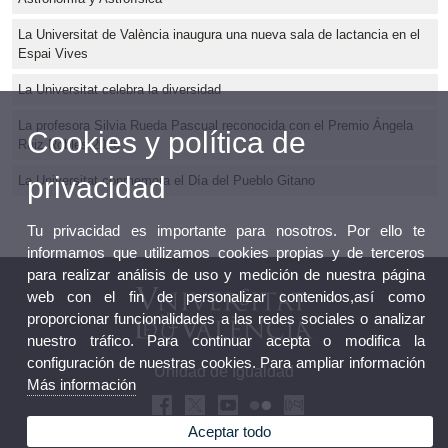
La Universitat de València inaugura una nueva sala de lactancia en el
Espai Vives
La Universitat celebra la diversidad
La profesora Silvia Rueda Pascual reconocida con el Premio Ángela
Cookies y política de
Ruiz Robles 2026
privacidad
La Universitat conmemora el Día del Pueblo Gitano
Tu privacidad es importante para nosotros. Por ello te
informamos que utilizamos cookies propias y de terceros
para realizar análisis de uso y medición de nuestra página
web con el fin de personalizar contenidos,así como
proporcionar funcionalidades a las redes sociales o analizar
nuestro tráfico. Para continuar acepta o modifica la
configuración de nuestras cookies. Para ampliar información
Unidad de Igualdad
Más información
Aceptar todo