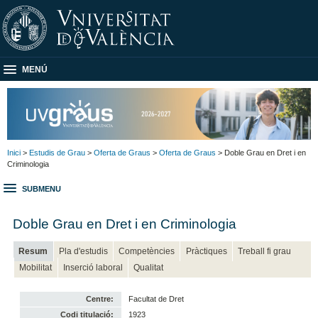
MENÚ
Inici
>
Estudis de Grau
>
Oferta de Graus
>
Oferta de Graus
> Doble Grau en Dret i en
Criminologia
SUBMENU
Doble Grau en Dret i en Criminologia
Resum
Pla d'estudis
Competències
Pràctiques
Treball fi grau
Mobilitat
Inserció laboral
Qualitat
Centre:
Facultat de Dret
Codi titulació:
1923