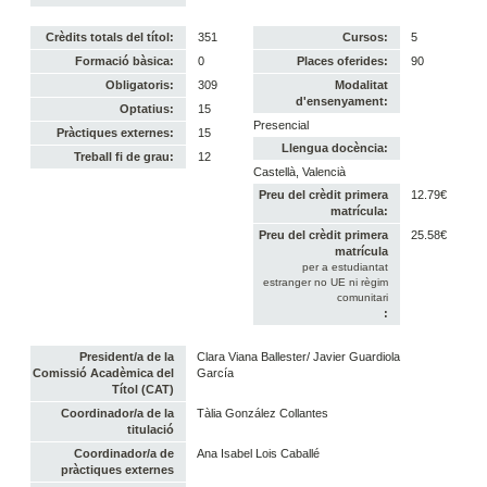
Crèdits totals del títol:
351
Cursos:
5
Formació bàsica:
0
Places oferides:
90
Obligatoris:
309
Modalitat
d'ensenyament:
Optatius:
15
Presencial
Pràctiques externes:
15
Llengua docència:
Treball fi de grau:
12
Castellà, Valencià
Preu del crèdit primera
12.79€
matrícula:
Preu del crèdit primera
25.58€
matrícula
per a estudiantat
estranger no UE ni règim
comunitari
:
President/a de la
Clara Viana Ballester/ Javier Guardiola
Comissió Acadèmica del
García
Títol (CAT)
Coordinador/a de la
Tàlia González Collantes
titulació
Coordinador/a de
Ana Isabel Lois Caballé
pràctiques externes