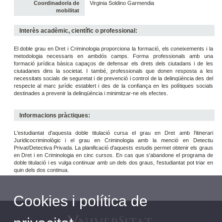
Coordinador/a de
Virginia Soldino Garmendia
mobilitat
Interès acadèmic, científic o professional:
El doble grau en Dret i Criminologia proporciona la formació, els coneixements i la
metodologia necessaris en ambdós camps. Forma professionals amb una
formació jurídica bàsica capaços de defensar els drets dels ciutadans i de les
ciutadanes dins la societat. I també, professionals que donen resposta a les
necessitats socials de seguretat i de prevenció i control de la delinqüència des del
respecte al marc jurídic establert i des de la confiança en les polítiques socials
destinades a prevenir la delinqüència i minimitzar-ne els efectes.
Informacions pràctiques:
L'estudiantat d'aquesta doble titulació cursa el grau en Dret amb l'itinerari
Juridicocriminològic i el grau en Criminologia amb la menció en Detectiu
Privat/Detectiva Privada. La planificació d'aquests estudis permet obtenir els graus
en Dret i en Criminologia en cinc cursos. En cas que s'abandone el programa de
doble titulació i es vulga continuar amb un dels dos graus, l'estudiantat pot triar en
quin dels dos continua.
Cookies i política de