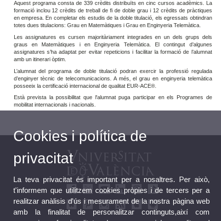
Aquest programa consta de 339 crèdits distribuïts en cinc cursos acadèmics. La
formació inclou 12 crèdits de treball de fi de doble grau i 12 crèdits de pràctiques
en empresa. En completar els estudis de la doble titulació, els egressats obtindran
totes dues titulacions: Grau en Matemàtiques i Grau en Enginyeria Telemàtica.
Les assignatures es cursen majoritàriament integrades en un dels grups dels
graus en Matemàtiques i en Enginyeria Telemàtica. El contingut d’algunes
assignatures s’ha adaptat per evitar repeticions i facilitar la formació de l’alumnat
amb un itinerari òptim.
L’alumnat del programa de doble titulació podran exercir la professió regulada
d’enginyer tècnic de telecomunicacions. A més, el grau en enginyeria telemàtica
posseeix la certificació internacional de qualitat EUR-ACE®.
Està prevista la possibilitat que l'alumnat puga participar en els Programes de
mobilitat internacionals i nacionals.
Cookies i política de
privacitat
La teva privacitat és important per a nosaltres. Per això,
t'informem que utilitzem cookies pròpies i de tercers per a
realitzar anàlisis d'ús i mesurament de la nostra pàgina web
amb la finalitat de personalitzar continguts,així com