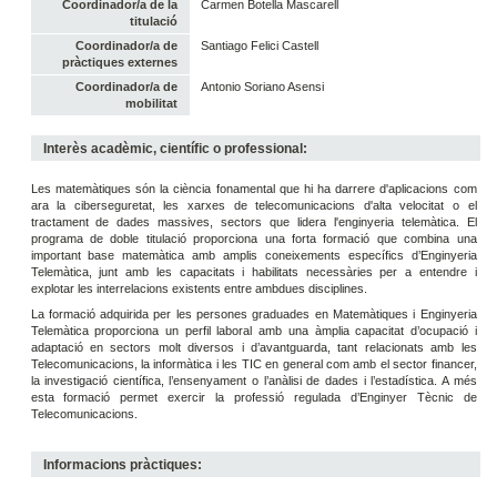
Coordinador/a de la
Carmen Botella Mascarell
titulació
Coordinador/a de
Santiago Felici Castell
pràctiques externes
Coordinador/a de
Antonio Soriano Asensi
mobilitat
Interès acadèmic, científic o professional:
Les matemàtiques són la ciència fonamental que hi ha darrere d'aplicacions com
ara la ciberseguretat, les xarxes de telecomunicacions d'alta velocitat o el
tractament de dades massives, sectors que lidera l'enginyeria telemàtica. El
programa de doble titulació proporciona una forta formació que combina una
important base matemàtica amb amplis coneixements específics d’Enginyeria
Telemàtica, junt amb les capacitats i habilitats necessàries per a entendre i
explotar les interrelacions existents entre ambdues disciplines.
La formació adquirida per les persones graduades en Matemàtiques i Enginyeria
Telemàtica proporciona un perfil laboral amb una àmplia capacitat d’ocupació i
adaptació en sectors molt diversos i d’avantguarda, tant relacionats amb les
Telecomunicacions, la informàtica i les TIC en general com amb el sector financer,
la investigació científica, l’ensenyament o l’anàlisi de dades i l’estadística. A més
esta formació permet exercir la professió regulada d’Enginyer Tècnic de
Telecomunicacions.
Informacions pràctiques: