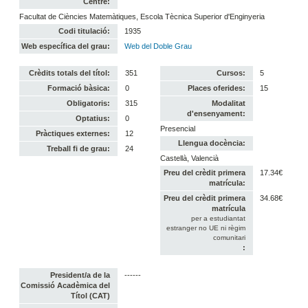
Centre:
Facultat de Ciències Matemàtiques, Escola Tècnica Superior d'Enginyeria
Codi titulació:
1935
Web específica del grau:
Web del Doble Grau
Crèdits totals del títol:
351
Cursos:
5
Formació bàsica:
0
Places oferides:
15
Obligatoris:
315
Modalitat
d'ensenyament:
Optatius:
0
Presencial
Pràctiques externes:
12
Llengua docència:
Treball fi de grau:
24
Castellà, Valencià
Preu del crèdit primera
17.34€
matrícula:
Preu del crèdit primera
34.68€
matrícula
per a estudiantat
estranger no UE ni règim
comunitari
:
President/a de la
------
Comissió Acadèmica del
Títol (CAT)