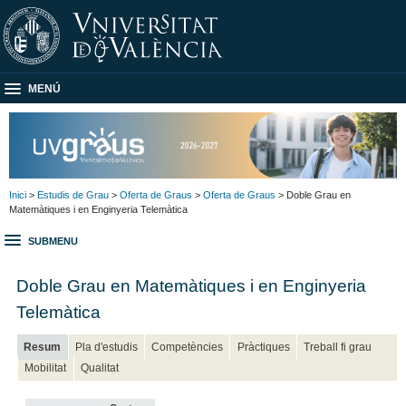
MENÚ
Inici
>
Estudis de Grau
>
Oferta de Graus
>
Oferta de Graus
> Doble Grau en
Matemàtiques i en Enginyeria Telemàtica
SUBMENU
Doble Grau en Matemàtiques i en Enginyeria
Telemàtica
Resum
Pla d'estudis
Competències
Pràctiques
Treball fi grau
Mobilitat
Qualitat