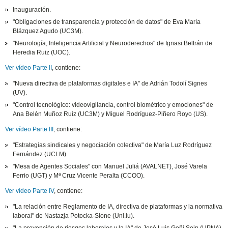
Inauguración.
"Obligaciones de transparencia y protección de datos" de Eva María
Blázquez Agudo (UC3M).
"Neurología, Inteligencia Artificial y Neuroderechos" de Ignasi Beltrán de
Heredia Ruiz (UOC).
Ver vídeo Parte II
, contiene:
"Nueva directiva de plataformas digitales e IA" de Adrián Todolí Signes
(UV).
"Control tecnológico: videovigilancia, control biométrico y emociones" de
Ana Belén Muñoz Ruiz (UC3M) y Miguel Rodríguez-Piñero Royo (US).
Ver vídeo Parte III
, contiene:
"Estrategias sindicales y negociación colectiva" de María Luz Rodríguez
Fernández (UCLM).
"Mesa de Agentes Sociales" con Manuel Juliá (AVALNET), José Varela
Ferrio (UGT) y Mª Cruz Vicente Peralta (CCOO).
Ver vídeo Parte IV
, contiene:
"La relación entre Reglamento de IA, directiva de plataformas y la normativa
laboral" de Nastazja Potocka-Sione (Uni.lu).