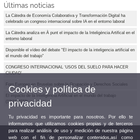
Últimas noticias
La Cátedra de Economía Colaborativa y Transformación Digital ha
celebrado un congreso internacional sobre IA en el entorno laboral
La Cátedra analiza en À punt el impacto de la Inteligència Artifical en el
entorno laboral
Disponible el vídeo del debate "El impacto de la inteligencia artificial en
el mundo del trabajo"
CONGRESO INTERNACIONAL ‘USOS DEL SUELO PARA HACER
CIUDAD’
Foro Europeo en Bruselas sobre la Ocupación y Derechos Sociales
Cookies y política de
El impacto de la Inteligencia Artificial en el mundo del trabajo
privacidad
(13/11/2023)
Tu privacidad es importante para nosotros. Por ello te
informamos que utilizamos cookies propias y de terceros
para realizar análisis de uso y medición de nuestra página
web con el fin de personalizar contenidos,así como