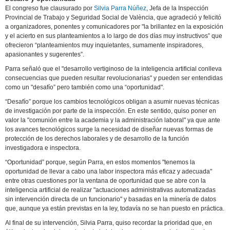
El congreso fue clausurado por
Silvia Parra Núñez
, Jefa de la Inspección
Provincial de Trabajo y Seguridad Social de València, que agradeció y felicitó
a organizadores, ponentes y comunicadores por "la brillantez en la exposición
y el acierto en sus planteamientos a lo largo de dos días muy instructivos” que
ofrecieron “planteamientos muy inquietantes, sumamente inspiradores,
apasionantes y sugerentes”.
Parra señaló que el "desarrollo vertiginoso de la inteligencia artificial conlleva
consecuencias que pueden resultar revolucionarias" y pueden ser entendidas
como un "desafío” pero también como una “oportunidad".
“Desafío” porque los cambios tecnológicos obligan a asumir nuevas técnicas
de investigación por parte de la inspección. En este sentido, quiso poner en
valor la "comunión entre la academia y la administración laboral" ya que ante
los avances tecnológicos surge la necesidad de diseñar nuevas formas de
protección de los derechos laborales y de desarrollo de la función
investigadora e inspectora.
“Oportunidad” porque, según Parra, en estos momentos "tenemos la
oportunidad de llevar a cabo una labor inspectora más eficaz y adecuada"
entre otras cuestiones por la ventana de oportunidad que se abre con la
inteligencia artificial de realizar "actuaciones administrativas automatizadas
sin intervención directa de un funcionario" y basadas en la minería de datos
que, aunque ya están previstas en la ley, todavía no se han puesto en práctica.
Al final de su intervención, Silvia Parra, quiso recordar la prioridad que, en