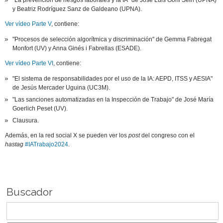
"La prevención de riesgos laborales y la IA" de José Luis Goñi Sein (UPNA)
y Beatriz Rodríguez Sanz de Galdeano (UPNA).
Ver vídeo Parte V
, contiene:
"Procesos de selección algorítmica y discriminación" de Gemma Fabregat
Monfort (UV) y Anna Ginés i Fabrellas (ESADE).
Ver vídeo Parte VI
, contiene:
"El sistema de responsabilidades por el uso de la IA: AEPD, ITSS y AESIA"
de Jesús Mercader Uguina (UC3M).
"Las sanciones automatizadas en la Inspección de Trabajo" de José María
Goerlich Peset (UV).
Clausura.
Además, en la red social X se pueden ver los
post
del congreso con el
hastag
#IATrabajo2024
.
Buscador