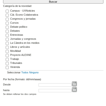
Categoría de la novedad:
Campus - UVNoticies
Cát. Econo Colaborativa
Congresos y jornadas
Cursos
Debate político
Debates
Entrevistas
Jornadas y congresos
La Cátedra en los medios
Libros y artículos
Movilidad
Proyecto ALEXNE
Trabajo
Tribunales
Vivienda
Seleccionar
Todos
Ninguno
Por fecha (formato: dd/mm/aaaa)
Desde
hasta
Se deben rellenar los dos campos