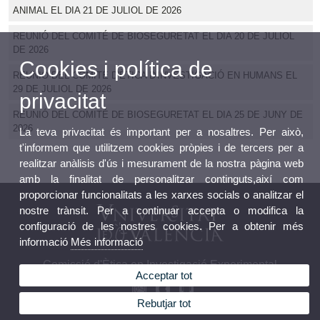
ANIMAL EL DIA 21 DE JULIOL DE 2026
REUNIÓ DEL COMITÉ DE BIOSEGURETAT EL DIA 20 DE JULIOL
DE 2026
Cookies i política de
REUNIÓ DEL COMITÉ D'ÈTICA D'INVESTIGACIÓ EN HUMANS EL
29 DE JULIOL DE 2026
privacitat
REUNIÓ DEL COMITÉ DE BIOSEGURETAT EL DIA 25 DE JUNY DE
2026
La teva privacitat és important per a nosaltres. Per això,
t'informem que utilitzem cookies pròpies i de tercers per a
realitzar anàlisis d'ús i mesurament de la nostra pàgina web
amb la finalitat de personalitzar continguts,així com
proporcionar funcionalitats a les xarxes socials o analitzar el
nostre trànsit. Per a continuar accepta o modifica la
configuració de les nostres cookies. Per a obtenir més
informació
Més informació
Comissió d'Ètica en Investigació Experimental
Acceptar tot
Rebutjar tot