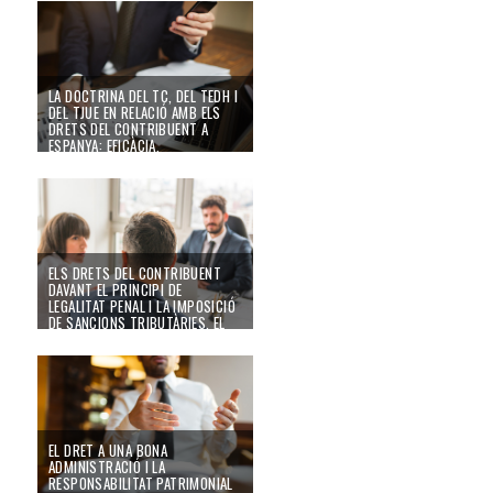
(II)
24/09/22
LA DOCTRINA DEL TC, DEL TEDH I
DEL TJUE EN RELACIÓ AMB ELS
DRETS DEL CONTRIBUENT A
ESPANYA: EFICÀCIA,
CONVERGÈNCIES I DIVERGÈNCIES
(I)
24/09/22
ELS DRETS DEL CONTRIBUENT
DAVANT EL PRINCIPI DE
LEGALITAT PENAL I LA IMPOSICIÓ
DE SANCIONS TRIBUTÀRIES, EL
PRINCIPI DE PROPORCIONALITAT
I EL DRET A LA DOBLE INSTÀNCIA
24/09/22
EL DRET A UNA BONA
ADMINISTRACIÓ I LA
RESPONSABILITAT PATRIMONIAL