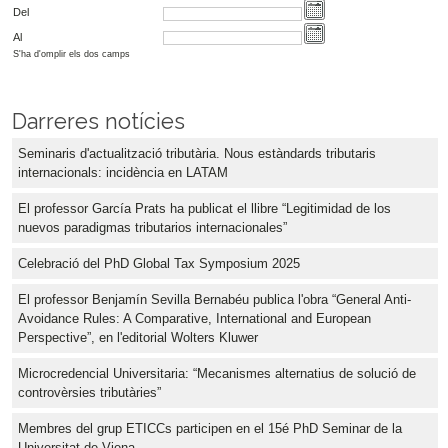
Del
Al
S'ha d'omplir els dos camps
Darreres notícies
Seminaris d'actualització tributària. Nous estàndards tributaris
internacionals: incidència en LATAM
El professor García Prats ha publicat el llibre “Legitimidad de los
nuevos paradigmas tributarios internacionales”
Celebració del PhD Global Tax Symposium 2025
El professor Benjamín Sevilla Bernabéu publica l'obra “General Anti-
Avoidance Rules: A Comparative, International and European
Perspective”, en l'editorial Wolters Kluwer
Microcredencial Universitaria: “Mecanismes alternatius de solució de
controvèrsies tributàries”
Membres del grup ETICCs participen en el 15é PhD Seminar de la
Universitat de Viena