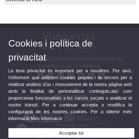
Cookies i política de
privacitat
ETICCs - Grup d'Estudis Tributaris Internacionals,
Constitucionals i Comparats
La teva privacitat és important per a nosaltres. Per això,
t'informem que utilitzem cookies pròpies i de tercers per a
realitzar anàlisis d'ús i mesurament de la nostra pàgina web
amb la finalitat de personalitzar continguts,així com
Contacte
Projectes nacionals
proporcionar funcionalitats a les xarxes socials o analitzar el
Projectes europeus i internacionals
nostre trànsit. Per a continuar accepta o modifica la
Equip
configuració de les nostres cookies. Per a obtenir més
informació
Més informació
Acceptar tot