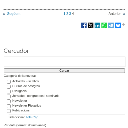
Següent
1
2
3
4
Anterior
Cercador
Categoria de la novetat:
Activitats Fiscaltics
Cursos de postgrau
Divulgació
Jornades, congressos i seminaris
Newsletter
Newsletter Fiscaltics
Publicacions
Seleccionar
Tots
Cap
Per data (format: dd/mm/aaaa)