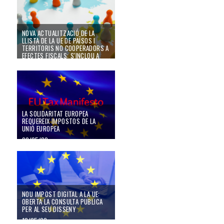
CONFINAMENT FORÇÓS PEL
COVID-19
10/04/21
NOVA ACTUALITZACIÓ DE LA
LLISTA DE LA UE DE PAÏSOS I
TERRITORIS NO COOPERADORS A
EFECTES FISCALS: S'INCLOU A
DOMINICA I S'ELIMINA A
BARBADOS
22/02/21
LA SOLIDARITAT EUROPEA
REQUEREIX IMPOSTOS DE LA
UNIÓ EUROPEA
20/05/20
NOU IMPOST DIGITAL A LA UE:
OBERTA LA CONSULTA PUBLICA
PER AL SEU DISSENY
10/05/20