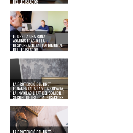
DEL LEGISLADOR
24/09/22
EL DRET A UNA BONA
ADMINISTRACIÓ I LA
RESPONSABILITAT PATRIMONIAL
DEL LEGISLADOR
24/09/22
LA PROTECCIÓ DEL DRET
FONAMENTAL A LA VIDA PRIVADA,
LA INVIOLABILITAT DEL DOMICILI I
SECRET DE LES COMUNICACIONS
(III)
24/09/22
LA PROTECCIÓ DEL DRET