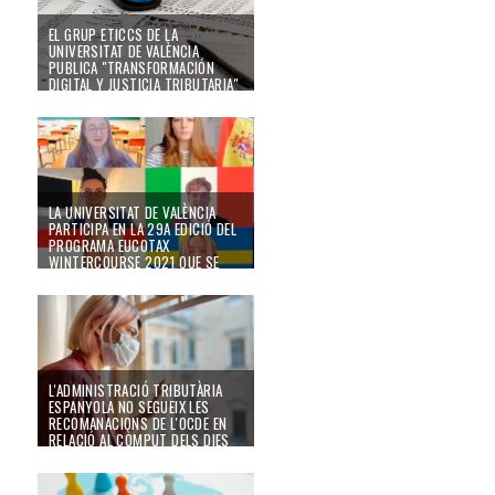
EL GRUP ETICCS DE LA
UNIVERSITAT DE VALÈNCIA
PUBLICA "TRANSFORMACIÓN
DIGITAL Y JUSTICIA TRIBUTARIA"
23/03/22
LA UNIVERSITAT DE VALÈNCIA
PARTICIPA EN LA 29A EDICIÓ DEL
PROGRAMA EUCOTAX
WINTERCOURSE 2021 QUE SE
CELEBRA ONLINE
21/04/21
L'ADMINISTRACIÓ TRIBUTÀRIA
ESPANYOLA NO SEGUEIX LES
RECOMANACIONS DE L'OCDE EN
RELACIÓ AL CÒMPUT DELS DIES
DE PERMANÈNCIA FORÇOSA EN
TERRITORI ESPANYOL COM A
CONSEQÜÈNCIA DEL