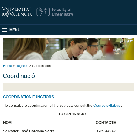
MENU
Home
>
Degrees
> Coordination
Coordinació
COORDINATION FUNCTIONS
To consult the coordination of the subjects consult the
Course syllabus
.
COORDINACIÓ
NOM
CONTACTE
Salvador José Cardona Serra
9635 44247