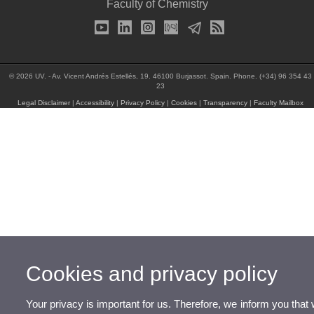
Faculty of Chemistry
© 2026 UV. - Av. Vicent Andrés Estellés, 19. 46100 Burjassot. Spain. Phone. (+34) 96 354 43
23
Legal Disclaimer
|
Accessibility
|
Privacy Policy
|
Cookies
|
Transparency
|
Faculty Mailbox
Cookies and privacy policy
Your privacy is important for us. Therefore, we inform you tha