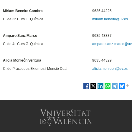
Miriam Beneito Cambra
9635 44225
C. de 3r. Curs G. Química
miriam.beneito@uv.es
Amparo Sanz Marco
9635 43337
C. de 4t. Curs G. Química
amparo.sanz-marco@uv
Alicia Monleón Ventura
9635 44329
C. de Pràctiques Externes i Menció Dual
alicia.monleon@uv.es