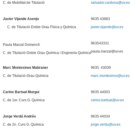
C. de Mobilitat de Titulació
salvador.cardona@uv.es
Javier Vijande Asenjo
9635 43883
C. de Titulació-Doble Grau Física y Química
javier.vijande@uv.es
963543331
Paula Marzal Domench
paula.marzal@uv.es
C. de Titulació-Doble Grau Química i Engineria Química
Marc Montesinos Mabraner
9635 43039
C. de Titulació-Grau Química
marc.montesinos@uv.es
Carlos Bartual Murgui
9635 44003
C. de 1er. Curs G. Química
carlos.bartual@uv.es
Jorge Verdú Andrés
9635 44034
C. de 2n. Curs G. Química
jorge.verdu@uv.es