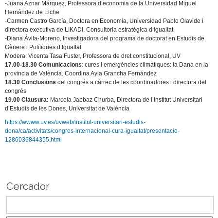
-Juana Aznar Márquez, Professora d’economia de la Universidad Miguel
Hernández de Elche
-Carmen Castro García, Doctora en Economia, Universidad Pablo Olavide i
directora executiva de LIKADI, Consultoria estratègica d‘igualtat
-Diana Ávila-Moreno, Investigadora del programa de doctorat en Estudis de
Gènere i Polítiques d’Igualtat
Modera: Vicenta Tasa Fuster, Professora de dret constitucional, UV
17.00-18.30 Comunicacions
: cures i emergències climàtiques: la Dana en la
provincia de València. Coordina Ayla Grancha Fernández
18.30 Conclusions
del congrés a càrrec de les coordinadores i directora del
congrés
19.00 Clausura:
Marcela Jabbaz Churba, Directora de l’Institut Universitari
d’Estudis de les Dones, Universitat de València
https://wwww.uv.es/uvweb/institut-universitari-estudis-
dona/ca/activitats/congres-internacional-cura-igualtat/presentacio-
1286036844355.html
Cercador