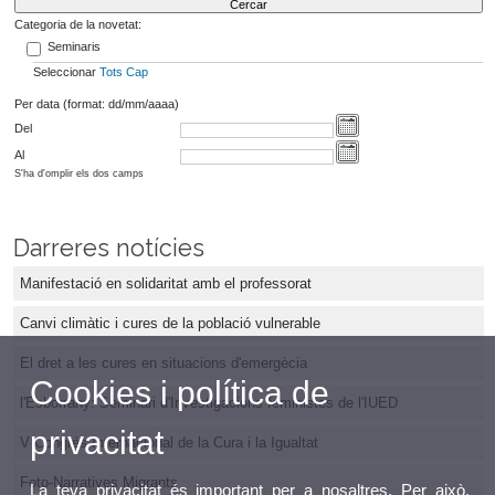
Categoria de la novetat:
Seminaris
Seleccionar
Tots
Cap
Per data (format: dd/mm/aaaa)
Del
Al
S'ha d'omplir els dos camps
Darreres notícies
Manifestació en solidaritat amb el professorat
Canvi climàtic i cures de la població vulnerable
El dret a les cures en situacions d'emergècia
Cookies i política de
l'Esborrany: Seminari d'Investigacions feministes de l'IUED
privacitat
V Congrés Internacional de la Cura i la Igualtat
Foto-Narratives Migrants
La teva privacitat és important per a nosaltres. Per això,