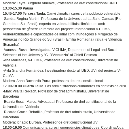
Modera: Leyre Burguera Ameave, Professora de dret constitucional UNED
13.30-15.30 Pausa
15.45-17.00 Tercera Taula.
Canvi climàtic i cures de la població vulnerable
-Sandra Regina Martini, Professora de la Universidad La Salle-Canoas (Rio
Grande do Sul, Brasil), experta en vulnerabilitats climàtiques amb
perspectiva de gènere i directora del projecte internacional V-CLIMA,
Vulnerabilidades e capacidades de lidiar com Inundaçoes e Mitigaçao de
Ameaças no Rio Grande do Sul (Brasil), Emilia Romagna (Iralua) e València
(Espanha)
-Vanessa Russo, Investigadora V-CLIMA, Department of Legal and Social
Sciences of the University “G. D’Annunzio” of Chieti-Pescara
-Ana Marrades, V-CLIMA, Professora de dret constitucional, Universitat de
València
-Ayla Grancha Fernández, Investigadora doctoral IUED, UV i del projecte V-
CLIMA
Modera: Anna Buchardó Parra, professora de dret constitucional
17.00-18.00 Cuarta Taula.
Las administracions cuidadores en contexts de crisi
-Marc Vilalta Reixach, Professor de dret administratiu, Universitat de
Barcelona
-Beatriz Bosch Marco, Advocada i Professora de dret constitucional de la
Universitat de València
-Ricardo Gracia Retortillo, Professor de dret administratiu, Universitat de
Barcelona
Modera: Ignacio Durban, Professor de dret constitucional UV
18.00-19.00
Comunicacions: cures i emergències climàtiques. Coordina Aida