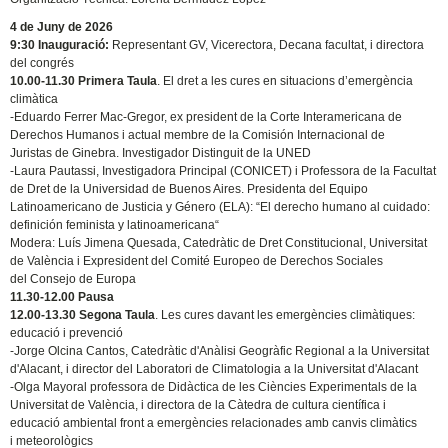
4 de Juny de 2026
9:30 Inauguració:
Representant GV, Vicerectora, Decana facultat, i directora
del congrés
10.00-11.30 Primera Taula
. El dret a les cures en situacions d’emergència
climàtica
-Eduardo Ferrer Mac-Gregor, ex president de la Corte Interamericana de
Derechos Humanos i actual membre de la Comisión Internacional de
Juristas de Ginebra. Investigador Distinguit de la UNED
-Laura Pautassi, Investigadora Principal (CONICET) i Professora de la Facultat
de Dret de la Universidad de Buenos Aires. Presidenta del Equipo
Latinoamericano de Justicia y Género (ELA): “El derecho humano al cuidado:
definición feminista y latinoamericana“
Modera: Luís Jimena Quesada, Catedràtic de Dret Constitucional, Universitat
de València i Expresident del Comité Europeo de Derechos Sociales
del Consejo de Europa
11.30-12.00 Pausa
12.00-13.30 Segona Taula
. Les cures davant les emergències climàtiques:
educació i prevenció
-Jorge Olcina Cantos, Catedràtic d'Anàlisi Geogràfic Regional a la Universitat
d'Alacant, i director del Laboratori de Climatologia a la Universitat d'Alacant
-Olga Mayoral professora de Didàctica de les Ciències Experimentals de la
Universitat de València, i directora de la Càtedra de cultura científica i
educació ambiental front a emergències relacionades amb canvis climàtics
i meteorològics