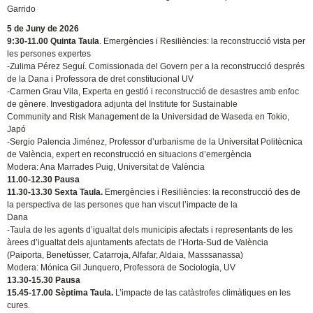
Garrido
5 de Juny de 2026
9:30-11.00 Quinta Taula
. Emergències i Resiliències: la reconstrucció vista per
les persones expertes
-Zulima Pérez Seguí. Comissionada del Govern per a la reconstrucció després
de la Dana i Professora de dret constitucional UV
-Carmen Grau Vila, Experta en gestió i reconstrucció de desastres amb enfoc
de gènere. Investigadora adjunta del Institute for Sustainable
Community and Risk Management de la Universidad de Waseda en Tokio,
Japó
-Sergio Palencia Jiménez, Professor d’urbanisme de la Universitat Politècnica
de València, expert en reconstrucció en situacions d’emergència
Modera: Ana Marrades Puig, Universitat de València
11.00-12.30 Pausa
11.30-13.30 Sexta Taula.
Emergències i Resiliències: la reconstrucció des de
la perspectiva de las persones que han viscut l’impacte de la
Dana
-Taula de les agents d’igualtat dels municipis afectats i representants de les
àrees d’igualtat dels ajuntaments afectats de l’Horta-Sud de València
(Paiporta, Benetússer, Catarroja, Alfafar, Aldaia, Masssanassa)
Modera: Mónica Gil Junquero, Professora de Sociologia, UV
13.30-15.30 Pausa
15.45-17.00 Sèptima Taula.
L’impacte de las catàstrofes climàtiques en les
cures.