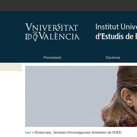
Presentació
Docència
Inici
> l'Esborrany: Seminari d'Investigacions feministes de l'IUED