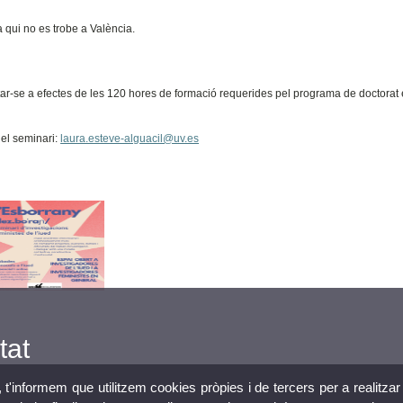
a qui no es trobe a València.
putar-se a efectes de les 120 hores de formació requerides pel programa de doctorat
del seminari:
laura.esteve-alguacil@uv.es
tat
, t'informem que utilitzem cookies pròpies i de tercers per a realitzar