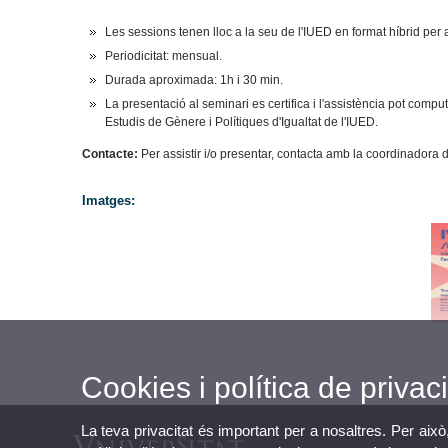
Les sessions tenen lloc a la seu de l'IUED en format híbrid per 
Periodicitat: mensual.
Durada aproximada: 1h i 30 min.
La presentació al seminari es certifica i l'assistència pot com
Estudis de Gènere i Polítiques d'Igualtat de l'IUED.
Contacte:
Per assistir i/o presentar, contacta amb la coordinadora 
Imatges:
Cookies i política de privaci
La teva privacitat és important per a nosaltres. Per això