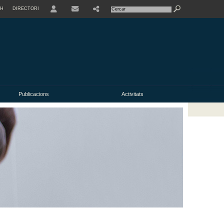
SH
DIRECTORI
USER
Publicacions
Activitats