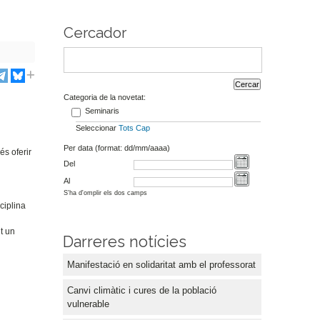
Cercador
Categoria de la novetat:
Seminaris
Seleccionar
Tots
Cap
Per data (format: dd/mm/aaaa)
és oferir
Del
Al
S'ha d'omplir els dos camps
ciplina
t un
Darreres notícies
Manifestació en solidaritat amb el professorat
Canvi climàtic i cures de la població
vulnerable