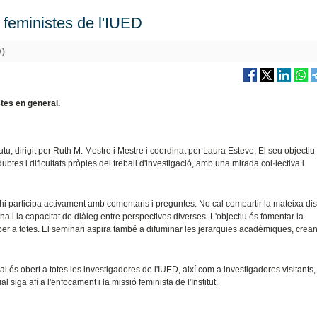
 feministes de l'IUED
)
stes en general.
 dirigit per Ruth M. Mestre i Mestre i coordinat per Laura Esteve. El seu objectiu 
tes i dificultats pròpies del treball d'investigació, amb una mirada col·lectiva i
 hi participa activament amb comentaris i preguntes. No cal compartir la mateixa dis
na i la capacitat de diàleg entre perspectives diverses. L'objectiu és fomentar la
 per a totes. El seminari aspira també a difuminar les jerarquies acadèmiques, crean
ai és obert a totes les investigadores de l'IUED, així com a investigadores visitants,
 siga afí a l'enfocament i la missió feminista de l'Institut.