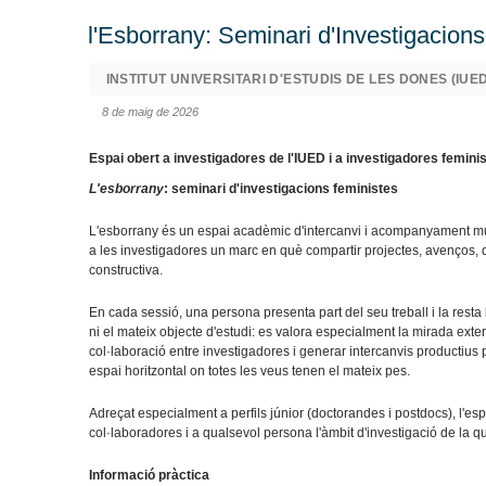
l'Esborrany: Seminari d'Investigacions
INSTITUT UNIVERSITARI D'ESTUDIS DE LES DONES (IUED
8 de maig de 2026
Espai obert a investigadores de l'IUED i a investigadores femini
L'esborrany
: seminari d'investigacions feministes
L'esborrany és un espai acadèmic d'intercanvi i acompanyament mutu,
a les investigadores un marc en què compartir projectes, avenços, dub
constructiva.
En cada sessió, una persona presenta part del seu treball i la resta
ni el mateix objecte d'estudi: es valora especialment la mirada exter
col·laboració entre investigadores i generar intercanvis productius
espai horitzontal on totes les veus tenen el mateix pes.
Adreçat especialment a perfils júnior (doctorandes i postdocs), l'esp
col·laboradores i a qualsevol persona l'àmbit d'investigació de la qual
Informació pràctica